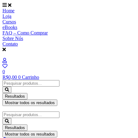
Ir
para
Home
o
Loja
conteúdo
Cursos
eBooks
FAQ – Como Comprar
Sobre Nós
Contato
0
R$
0,00
0
Carrinho
Pesquisar
...
Resultados
Mostrar todos os resultados
Pesquisar
...
Resultados
Mostrar todos os resultados