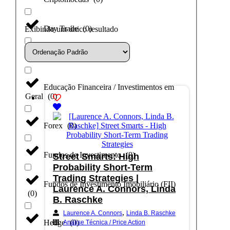
Day Trade
(
0
)
Exibindo um único resultado
Dólar
(
0
)
Educação Financeira / Investimentos em
Geral
(
0
)
Forex
(
0
)
Fundos de Investimento
(
0
)
Street Smarts: High
Probability Short-Term
Trading Strategies |
Fundos de Investimento Imobiliário (FII)
Laurence A. Connors, Linda
(
0
)
B. Raschke
,
Laurence A. Connors
Linda B. Raschke
Hedge
(
0
)
Análise Técnica / Price Action