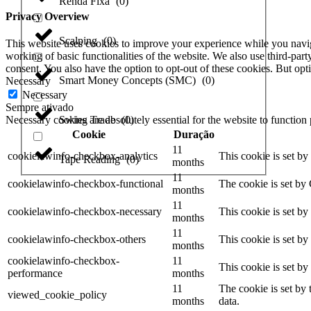
Renda Fixa
(
0
)
Privacy Overview
Scalping
(
0
)
This website uses cookies to improve your experience while you navigat
working of basic functionalities of the website. We also use third-pa
consent. You also have the option to opt-out of these cookies. But op
Smart Money Concepts (SMC)
(
0
)
Necessary
Necessary
Sempre ativado
Swing Trade
(
0
)
Necessary cookies are absolutely essential for the website to function
Cookie
Duração
11
cookielawinfo-checkbox-analytics
This cookie is set b
Tape Reading
(
0
)
months
11
cookielawinfo-checkbox-functional
The cookie is set by
months
11
cookielawinfo-checkbox-necessary
This cookie is set b
months
11
cookielawinfo-checkbox-others
This cookie is set b
months
cookielawinfo-checkbox-
11
This cookie is set b
performance
months
11
The cookie is set by
viewed_cookie_policy
months
data.