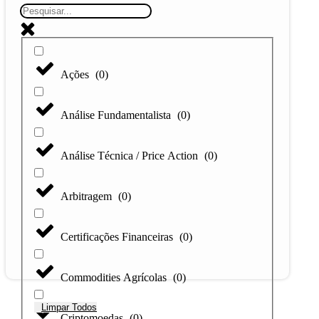
Ações
(
0
)
Análise Fundamentalista
(
0
)
Análise Técnica / Price Action
(
0
)
Arbitragem
(
0
)
Certificações Financeiras
(
0
)
Commodities Agrícolas
(
0
)
Limpar Todos
Criptomoedas
(
0
)