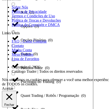
Sobre Nós
Política de Privacidade
N/A
(
0
)
Termos e Condições de Uso
Política de Trocas e Devoluções
Política de Copyright e DMCA
Opções
(
0
)
Links Úteis
Opções Binárias
(
0
)
FAQ - Como Comprar
Contato
Minha Conta
Outros
(
0
)
Meus Pedidos
Lista de Favoritos
Copyright © 2026
Position Trade
(
0
)
Catálogo Trader | Todos os direitos reservados
Nós utilizamos os cookies para oferecer a você uma melhor experiênci
Psicologia do Trading
(
0
)
de TODOS os cookies.
Aceitar
Quant Trading / Robôs / Programação
(
0
)
Fechar