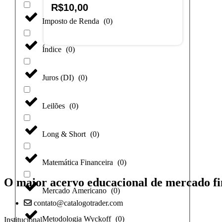
R$
10,00
Imposto de Renda
(
0
)
Adicionar ao carrinho
Índice
(
0
)
Juros (DI)
(
0
)
Leilões
(
0
)
Long & Short
(
0
)
Matemática Financeira
(
0
)
O maior acervo educacional de mercado fi
Mercado Americano
(
0
)
contato@catalogotrader.com
Metodologia Wyckoff
(
0
)
Institucional