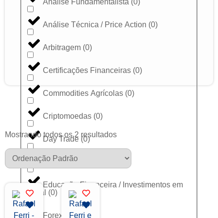
Análise Fundamentalista
(
0
)
Análise Técnica / Price Action
(
0
)
Arbitragem
(
0
)
Certificações Financeiras
(
0
)
Commodities Agrícolas
(
0
)
Criptomoedas
(
0
)
Mostrando todos os 2 resultados
Day Trade
(
0
)
Dólar
(
0
)
Educação Financeira / Investimentos em
Geral
(
0
)
Forex
(
0
)