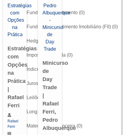
Fundos de Investimento
(
0
)
Fundos de Investimento Imobiliário (FII)
(
0
)
Hedge
(
0
)
Estratégias
Imposto de Renda
(
0
)
com
Minicurso
Opções
Índice
(
0
)
de
na
Day
Prática
Juros (DI)
(
0
)
Trade
|
|
Rafael
Leilões
(
0
)
Rafael
Ferri
Ferri,
Long & Short
(
0
)
Pedro
Rafael
Matemática Financeira
(
0
)
Ferri
Albuquerque