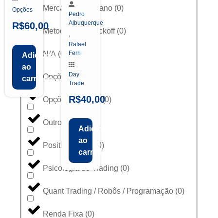
Mercado Americano
(
0
)
Opções
Pedro
Albuquerque
R$
60,00
Metodologia Wyckoff
(
0
)
,
Rafael
N/A
(
0
)
Ferri
Adicionar
ao
Day
Opções
(
0
)
carrinho
Trade
R$
40,00
Opções Binárias
(
0
)
Outros
(
0
)
Adicionar
ao
Position Trade
(
0
)
carrinho
Psicologia do Trading
(
0
)
Quant Trading / Robôs / Programação
(
0
)
Renda Fixa
(
0
)