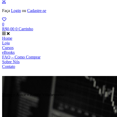
Faça
Login
ou
Cadastre-se
0
R$
0,00
0
Carrinho
Home
Loja
Cursos
eBooks
FAQ – Como Comprar
Sobre Nós
Contato
Home
»
Autor
»
Rubén Villahermosa