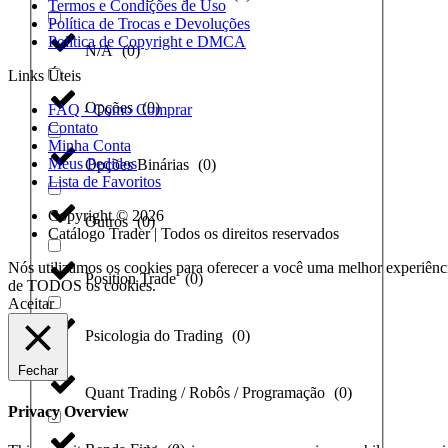
Termos e Condições de Uso
Política de Trocas e Devoluções
Política de Copyright e DMCA
N/A
(
0
)
Links Úteis
Opções
(
0
)
FAQ - Como Comprar
Contato
Minha Conta
Meus Pedidos
Opções Binárias
(
0
)
Lista de Favoritos
Copyright © 2026
Outros
(
0
)
Catálogo Trader | Todos os direitos reservados
Nós utilizamos os cookies para oferecer a você uma melhor experiênci
Position Trade
(
0
)
de TODOS os cookies.
Aceitar
Psicologia do Trading
(
0
)
Fechar
Quant Trading / Robôs / Programação
(
0
)
Privacy Overview