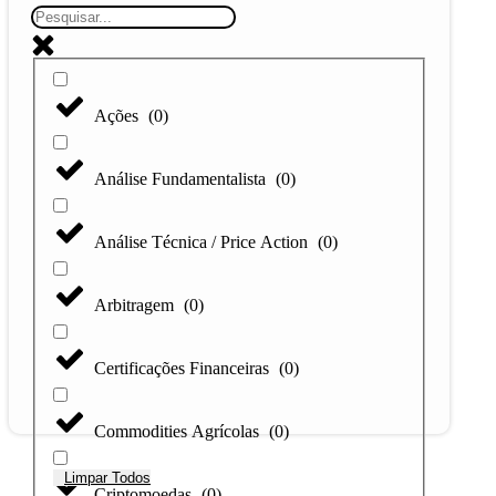
Ações
(
0
)
Análise Fundamentalista
(
0
)
Análise Técnica / Price Action
(
0
)
Arbitragem
(
0
)
Certificações Financeiras
(
0
)
Commodities Agrícolas
(
0
)
Limpar Todos
Criptomoedas
(
0
)