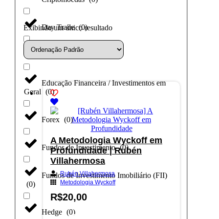
Day Trade
(
0
)
Exibindo um único resultado
Dólar
(
0
)
Educação Financeira / Investimentos em
Geral
(
0
)
Forex
(
0
)
A Metodologia Wyckoff em
Fundos de Investimento
(
0
)
Profundidade | Rubén
Villahermosa
Rubén Villahermosa
Fundos de Investimento Imobiliário (FII)
Metodologia Wyckoff
(
0
)
R$
20,00
Hedge
(
0
)
Adicionar ao carrinho