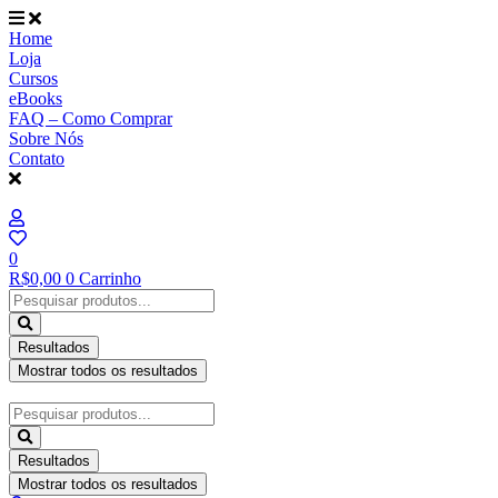
Ir
para
Home
o
Loja
conteúdo
Cursos
eBooks
FAQ – Como Comprar
Sobre Nós
Contato
0
R$
0,00
0
Carrinho
Pesquisar
...
Resultados
Mostrar todos os resultados
Pesquisar
...
Resultados
Mostrar todos os resultados