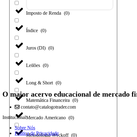
Imposto de Renda
(
0
)
Índice
(
0
)
Juros (DI)
(
0
)
Leilões
(
0
)
Long & Short
(
0
)
O maior acervo educacional de mercado fi
Matemática Financeira
(
0
)
contato@catalogotrader.com
Institucional
Mercado Americano
(
0
)
Sobre Nós
Política de Privacidade
Metodologia Wyckoff
(
0
)