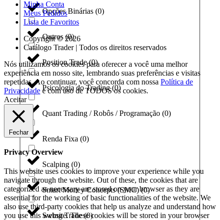
Minha Conta
Opções Binárias
(
0
)
Meus Pedidos
Lista de Favoritos
Outros
(
0
)
Copyright © 2026
Catálogo Trader | Todos os direitos reservados
Position Trade
(
0
)
Nós utilizamos os cookies para oferecer a você uma melhor
experiência em nosso site, lembrando suas preferências e visitas
repetidas. Ao continuar, você concorda com nossa
Política de
Psicologia do Trading
(
0
)
Privacidade
e com uso de TODOS os cookies.
Aceitar
Quant Trading / Robôs / Programação
(
0
)
Fechar
Renda Fixa
(
0
)
Privacy Overview
Scalping
(
0
)
This website uses cookies to improve your experience while you
navigate through the website. Out of these, the cookies that are
categorized as necessary are stored on your browser as they are
Smart Money Concepts (SMC)
(
0
)
essential for the working of basic functionalities of the website. We
also use third-party cookies that help us analyze and understand how
you use this website. These cookies will be stored in your browser
Swing Trade
(
0
)