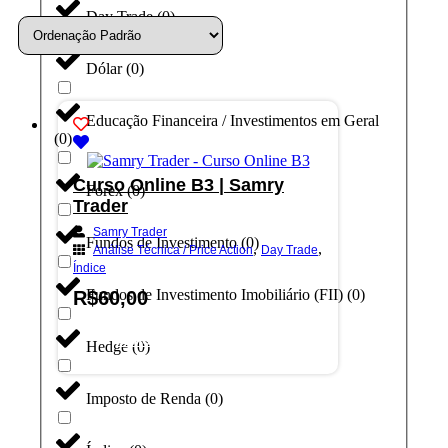
Day Trade
(
0
)
Dólar
(
0
)
Educação Financeira / Investimentos em Geral
(
0
)
Curso Online B3 | Samry
Forex
(
0
)
Trader
Samry Trader
Fundos de Investimento
(
0
)
,
,
Análise Técnica / Price Action
Day Trade
Índice
Fundos de Investimento Imobiliário (FII)
(
0
)
R$
60,00
Adicionar ao carrinho
Hedge
(
0
)
Imposto de Renda
(
0
)