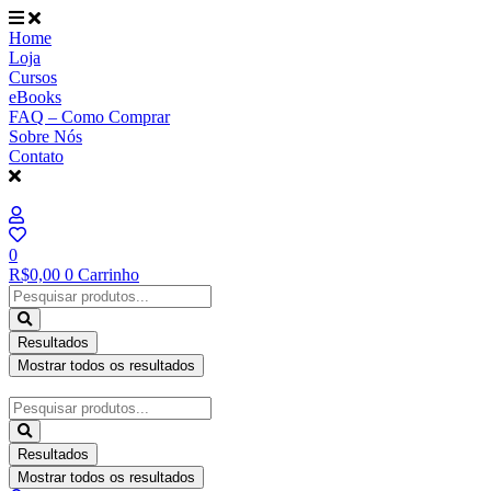
Ir
para
Home
o
Loja
conteúdo
Cursos
eBooks
FAQ – Como Comprar
Sobre Nós
Contato
0
R$
0,00
0
Carrinho
Pesquisar
...
Resultados
Mostrar todos os resultados
Pesquisar
...
Resultados
Mostrar todos os resultados