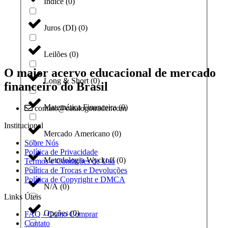
Índice
(
0
)
Juros (DI)
(
0
)
Leilões
(
0
)
O maior acervo educacional de mercado
Long & Short
(
0
)
financeiro do Brasil
Matemática Financeira
(
0
)
contato@catalogotrader.com
Institucional
Mercado Americano
(
0
)
Sobre Nós
Política de Privacidade
Metodologia Wyckoff
(
0
)
Termos e Condições de Uso
Política de Trocas e Devoluções
Política de Copyright e DMCA
N/A
(
0
)
Links Úteis
Opções
(
0
)
FAQ - Como Comprar
Contato