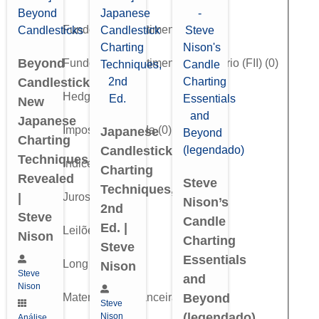
Fundos de Investimento
(
0
)
Beyond
Fundos de Investimento Imobiliário (FII)
(
0
)
Candlesticks:
Hedge
(
0
)
New
Japanese
Imposto de Renda
(
0
)
Japanese
Charting
Candlestick
Techniques
Índice
(
0
)
Charting
Revealed
Steve
Techniques,
Juros (DI)
(
0
)
|
Nison’s
2nd
Steve
Candle
Ed. |
Leilões
(
0
)
Nison
Charting
Steve
Essentials
Long & Short
(
0
)
Nison
Steve
and
Nison
Matemática Financeira
(
0
)
Beyond
Steve
(legendado)
Nison
Análise