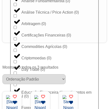
Análise Fundamentalista
(
0
)
Análise Técnica / Price Action
(
0
)
Arbitragem
(
0
)
Certificações Financeiras
(
0
)
Commodities Agrícolas
(
0
)
Criptomoedas
(
0
)
Mostrando todos os 3 resultados
Day Trade
(
0
)
Dólar
(
0
)
Educação Financeira / Investimentos em
Geral
(
0
)
Forex
(
0
)