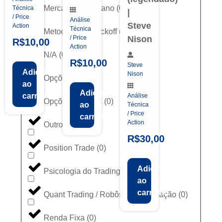
Mercado Americano
(
0
)
Técnica
|
/ Price
Análise
Steve
Action
Técnica
Metodologia Wyckoff
(
0
)
/ Price
Nison
R$
10,00
Action
N/A
(
0
)
R$
10,00
Steve
Adicionar
Nison
Opções
(
0
)
ao
Adicionar
carrinho
Análise
Opções Binárias
(
0
)
ao
Técnica
/ Price
carrinho
Action
Outros
(
0
)
R$
30,00
Position Trade
(
0
)
Adicionar
Psicologia do Trading
(
0
)
ao
carrinho
Quant Trading / Robôs / Programação
(
0
)
Renda Fixa
(
0
)