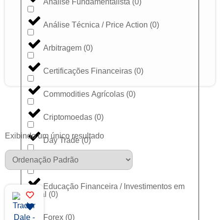
Análise Fundamentalista
(
0
)
Análise Técnica / Price Action
(
0
)
Arbitragem
(
0
)
Certificações Financeiras
(
0
)
Commodities Agrícolas
(
0
)
Criptomoedas
(
0
)
Exibindo um único resultado
Day Trade
(
0
)
Dólar
(
0
)
Educação Financeira / Investimentos em
Geral
(
0
)
Forex
(
0
)