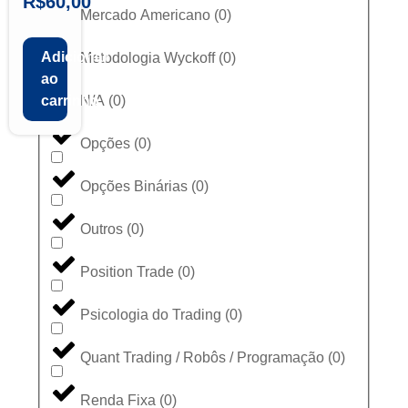
R$
60,00
Mercado Americano
(
0
)
Adicionar
Metodologia Wyckoff
(
0
)
ao
N/A
(
0
)
carrinho
Opções
(
0
)
Opções Binárias
(
0
)
Outros
(
0
)
Position Trade
(
0
)
Psicologia do Trading
(
0
)
Quant Trading / Robôs / Programação
(
0
)
Renda Fixa
(
0
)