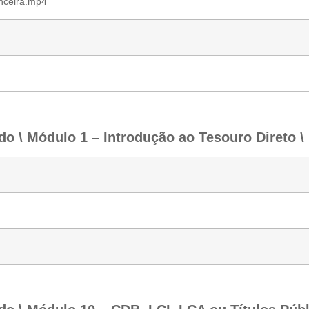
anceira.mp4
o \ Módulo 1 – Introdução ao Tesouro Direto \