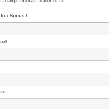
 que compõem o material deste curso.
do \ Bônus \
a.pdf
mp4