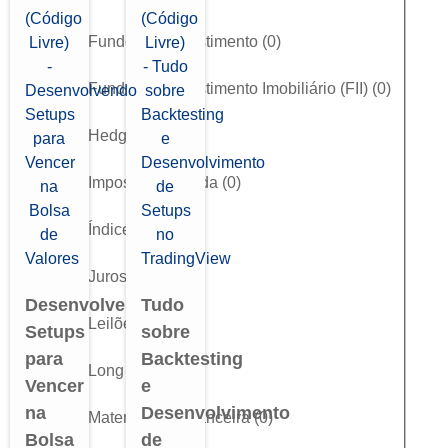
Fundos de Investimento
(
0
)
Fundos de Investimento Imobiliário (FII)
(
0
)
Hedge
(
0
)
Imposto de Renda
(
0
)
Índice
(
0
)
Juros (DI)
(
0
)
Desenvolvendo
Tudo
Leilões
(
0
)
Setups
sobre
para
Backtesting
Long & Short
(
0
)
Vencer
e
na
Desenvolvimento
Matemática Financeira
(
0
)
Bolsa
de