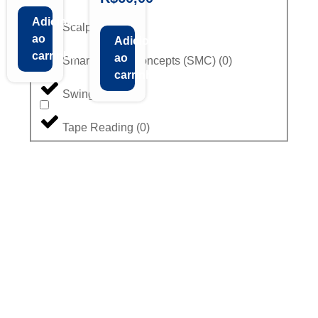
Adicionar
Scalping
(
0
)
ao
Adicionar
carrinho
ao
Smart Money Concepts (SMC)
(
0
)
carrinho
Swing Trade
(
0
)
Tape Reading
(
0
)