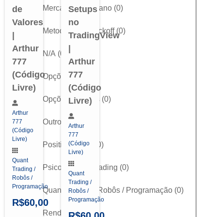
Mercado Americano
(
0
)
de
Setups
Valores
no
Metodologia Wyckoff
(
0
)
|
TradingView
Arthur
|
N/A
(
0
)
777
Arthur
(Código
777
Opções
(
0
)
Livre)
(Código
Opções Binárias
(
0
)
Livre)
Arthur
Outros
(
0
)
777
Arthur
(Código
777
Livre)
(Código
Position Trade
(
0
)
Livre)
Quant
Psicologia do Trading
(
0
)
Trading /
Quant
Robôs /
Trading /
Programação
Quant Trading / Robôs / Programação
(
0
)
Robôs /
Programação
R$
60,00
Renda Fixa
(
0
)
R$
60,00