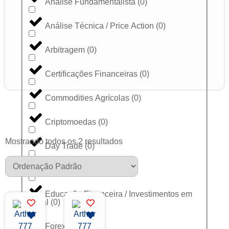
Análise Fundamentalista
(
0
)
Análise Técnica / Price Action
(
0
)
Arbitragem
(
0
)
Certificações Financeiras
(
0
)
Commodities Agrícolas
(
0
)
Criptomoedas
(
0
)
Mostrando todos os 2 resultados
Day Trade
(
0
)
Dólar
(
0
)
Educação Financeira / Investimentos em
Geral
(
0
)
Forex
(
0
)