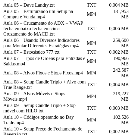
Aula 05 – Dave Landry.txt
TXT
0,004 MB
Aula 05 – Estruturando um Setup na
181,953
MP4
Compra e Venda.mp4
MB
Aula 06 – Cruzamento do ADX – VWAP
fecha embaixo fecha em cima –
TXT
0,006 MB
Cruzamento do MACD.txt
Aula 06 – Usando Diversos Indicadores
259,600
MP4
para Montar Diferentes Estratégias.mp4
MB
Aula 07 – Estocástico 777.txt
TXT
0,002 MB
Aula 07 – Tipos de Ordens para Entradas e
190,966
MP4
Saídas.mp4
MB
242,587
Aula 08 – Alvos Fixos e Stops Fixos.mp4
MP4
MB
Aula 08 – Setup Candle Triplo + Alvo com
TXT
0,004 MB
True Range.txt
Aula 09 – Alvos Móveis e Stops
219,227
MP4
Móveis.mp4
MB
Aula 09 – Setup Candle Triplo + Stop
TXT
0,003 MB
móvel com HILO.txt
Aula 10 – Códigos operando no Day
102,526
MP4
Trade.mp4
MB
Aula 10 – Setup Preço de Fechamento de
TXT
0,002 MB
Reversão.txt