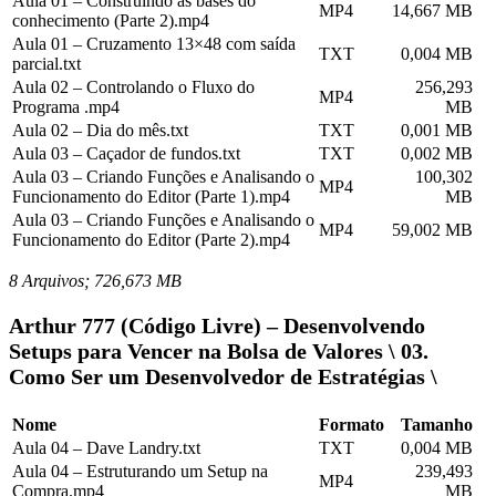
Aula 01 – Construindo as bases do
MP4
14,667 MB
conhecimento (Parte 2).mp4
Aula 01 – Cruzamento 13×48 com saída
TXT
0,004 MB
parcial.txt
Aula 02 – Controlando o Fluxo do
256,293
MP4
Programa .mp4
MB
Aula 02 – Dia do mês.txt
TXT
0,001 MB
Aula 03 – Caçador de fundos.txt
TXT
0,002 MB
Aula 03 – Criando Funções e Analisando o
100,302
MP4
Funcionamento do Editor (Parte 1).mp4
MB
Aula 03 – Criando Funções e Analisando o
MP4
59,002 MB
Funcionamento do Editor (Parte 2).mp4
8 Arquivos; 726,673 MB
Arthur 777 (Código Livre) – Desenvolvendo
Setups para Vencer na Bolsa de Valores \ 03.
Como Ser um Desenvolvedor de Estratégias \
Nome
Formato
Tamanho
Aula 04 – Dave Landry.txt
TXT
0,004 MB
Aula 04 – Estruturando um Setup na
239,493
MP4
Compra.mp4
MB