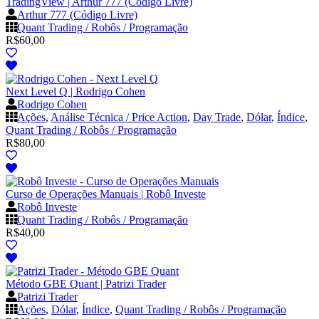
TradingView | Arthur 777 (Código Livre)
Arthur 777 (Código Livre)
Quant Trading / Robôs / Programação
R$
60,00
Next Level Q | Rodrigo Cohen
Rodrigo Cohen
Ações
,
Análise Técnica / Price Action
,
Day Trade
,
Dólar
,
Índice
,
Quant Trading / Robôs / Programação
R$
80,00
Curso de Operações Manuais | Robô Investe
Robô Investe
Quant Trading / Robôs / Programação
R$
40,00
Método GBE Quant | Patrizi Trader
Patrizi Trader
Ações
,
Dólar
,
Índice
,
Quant Trading / Robôs / Programação