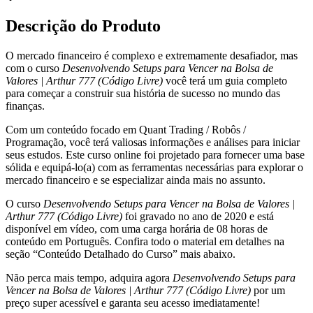
Vencer
na
Descrição do Produto
Bolsa
de
O mercado financeiro é complexo e extremamente desafiador, mas
Valores
com o curso
Desenvolvendo Setups para Vencer na Bolsa de
|
Valores | Arthur 777 (Código Livre)
você terá um guia completo
Arthur
para começar a construir sua história de sucesso no mundo das
777
finanças.
(Código
Livre)
Com um conteúdo focado em Quant Trading / Robôs /
quantidade
Programação, você terá valiosas informações e análises para iniciar
seus estudos. Este curso online foi projetado para fornecer uma base
sólida e equipá-lo(a) com as ferramentas necessárias para explorar o
mercado financeiro e se especializar ainda mais no assunto.
O curso
Desenvolvendo Setups para Vencer na Bolsa de Valores |
Arthur 777 (Código Livre)
foi gravado no ano de 2020 e está
disponível em vídeo, com uma carga horária de 08 horas de
conteúdo em Português. Confira todo o material em detalhes na
seção “Conteúdo Detalhado do Curso” mais abaixo.
Não perca mais tempo, adquira agora
Desenvolvendo Setups para
Vencer na Bolsa de Valores | Arthur 777 (Código Livre)
por um
preço super acessível e garanta seu acesso imediatamente!