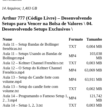
14 Arquivos; 1,403 GB
Arthur 777 (Código Livre) – Desenvolvendo
Setups para Vencer na Bolsa de Valores \ 04.
Desenvolvendo Setups Exclusivos \
Nome
Formato
Tamanho
Aula 11 – Setup Bandas de Bollinger
TXT
0,004 MB
frenéticas.txt
Aula 11 – Setups Usando as Bandas de
103,038
MP4
Bollinger.mp4
MB
Aula 12 – Keltner Channel Frenético​.txt
TXT
0,003 MB
Aula 12 – O Setup do Keltner Channel
MP4
63,069 MB
Frenético.mp4
Aula 13 – Setup do Candle forte com
MP4
63,911 MB
volume.mp4
Aula 13 – Setup do candle forte com
TXT
0,002 MB
volume.txt
Aula 14 – Programando o Famoso Setup 1,
121,742
MP4
2 , 3.mp4
MB
Aula 14 – Setup 1, 2, 3.txt
TXT
0,003 MB