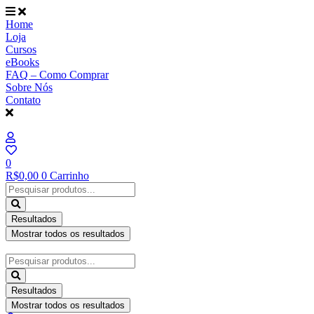
Ir
para
Home
o
Loja
conteúdo
Cursos
eBooks
FAQ – Como Comprar
Sobre Nós
Contato
0
R$
0,00
0
Carrinho
Pesquisar
...
Resultados
Mostrar todos os resultados
Pesquisar
...
Resultados
Mostrar todos os resultados