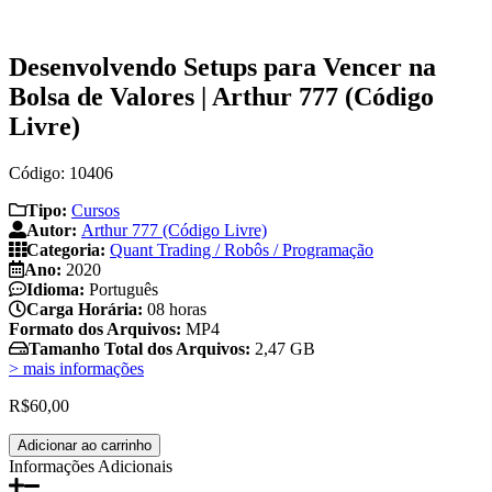
Desenvolvendo Setups para Vencer na
Bolsa de Valores | Arthur 777 (Código
Livre)
Código: 10406
Tipo:
Cursos
Autor:
Arthur 777 (Código Livre)
Categoria:
Quant Trading / Robôs / Programação
Ano:
2020
Idioma:
Português
Carga Horária:
08 horas
Formato dos Arquivos:
MP4
Tamanho Total dos Arquivos:
2,47 GB
> mais informações
R$
60,00
Desenvolvendo
Adicionar ao carrinho
Setups
Informações Adicionais
para