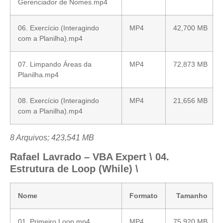
Gerenciador de Nomes.mp4
06. Exercício (Interagindo
MP4
42,700 MB
com a Planilha).mp4
07. Limpando Áreas da
MP4
72,873 MB
Planilha.mp4
08. Exercício (Interagindo
MP4
21,656 MB
com a Planilha).mp4
8 Arquivos; 423,541 MB
Rafael Lavrado – VBA Expert \ 04.
Estrutura de Loop (While) \
Nome
Formato
Tamanho
01. Primeiro Loop.mp4
MP4
75,920 MB