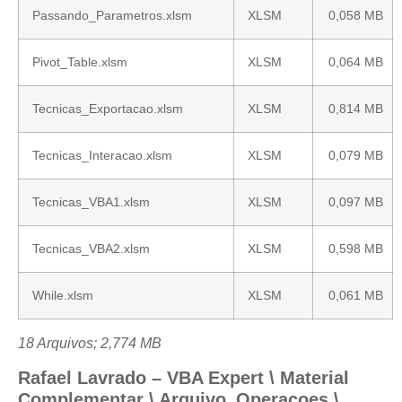
Passando_Parametros.xlsm
XLSM
0,058 MB
Pivot_Table.xlsm
XLSM
0,064 MB
Tecnicas_Exportacao.xlsm
XLSM
0,814 MB
Tecnicas_Interacao.xlsm
XLSM
0,079 MB
Tecnicas_VBA1.xlsm
XLSM
0,097 MB
Tecnicas_VBA2.xlsm
XLSM
0,598 MB
While.xlsm
XLSM
0,061 MB
18 Arquivos; 2,774 MB
Rafael Lavrado – VBA Expert \ Material
Complementar \ Arquivo_Operacoes \