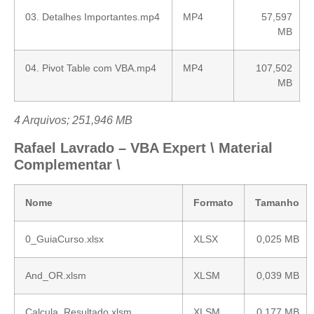
03. Detalhes Importantes.mp4
MP4
57,597
MB
04. Pivot Table com VBA.mp4
MP4
107,502
MB
4 Arquivos; 251,946 MB
Rafael Lavrado – VBA Expert \ Material
Complementar \
Nome
Formato
Tamanho
0_GuiaCurso.xlsx
XLSX
0,025 MB
And_OR.xlsm
XLSM
0,039 MB
Calcula_Resultado.xlsm
XLSM
0,177 MB