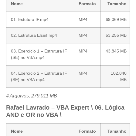
Nome
Formato
Tamanho
01. Estutura IF.mp4
MP4
69,069 MB
02. Estrutura Elseif.mp4
MP4
63,256 MB
03. Exercício 1 – Estrutura IF
MP4
43,845 MB
(SE) no VBA.mp4
04. Exercício 2 – Estrutura IF
MP4
102,840
(SE) no VBA.mp4
MB
4 Arquivos; 279,011 MB
Rafael Lavrado – VBA Expert \ 06. Lógica
AND e OR no VBA \
Nome
Formato
Tamanho