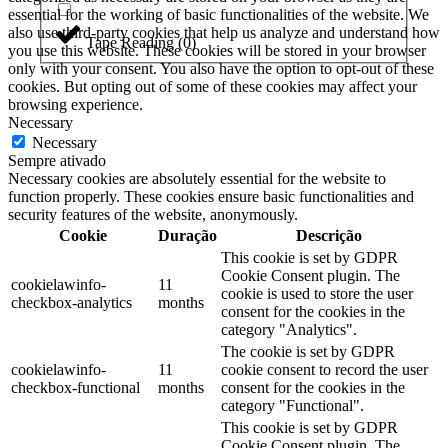
essential for the working of basic functionalities of the website. We
also use third-party cookies that help us analyze and understand how
Tape Reading
(
0
)
you use this website. These cookies will be stored in your browser
only with your consent. You also have the option to opt-out of these
cookies. But opting out of some of these cookies may affect your
browsing experience.
Necessary
Necessary
Sempre ativado
Necessary cookies are absolutely essential for the website to
function properly. These cookies ensure basic functionalities and
security features of the website, anonymously.
Cookie
Duração
Descrição
This cookie is set by GDPR
Cookie Consent plugin. The
cookielawinfo-
11
cookie is used to store the user
checkbox-analytics
months
consent for the cookies in the
category "Analytics".
The cookie is set by GDPR
cookielawinfo-
11
cookie consent to record the user
checkbox-functional
months
consent for the cookies in the
category "Functional".
This cookie is set by GDPR
Cookie Consent plugin. The