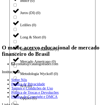
Índice
(
0
)
Juros (DI)
(
0
)
Leilões
(
0
)
Long & Short
(
0
)
O maior acervo educacional de mercado
Matemática Financeira
(
0
)
financeiro do Brasil
Mercado Americano
(
0
)
contato@catalogotrader.com
Institucional
Metodologia Wyckoff
(
0
)
Sobre Nós
Política de Privacidade
N/A
(
0
)
Termos e Condições de Uso
Política de Trocas e Devoluções
Política de Copyright e DMCA
Opções
(
0
)
Links Úteis