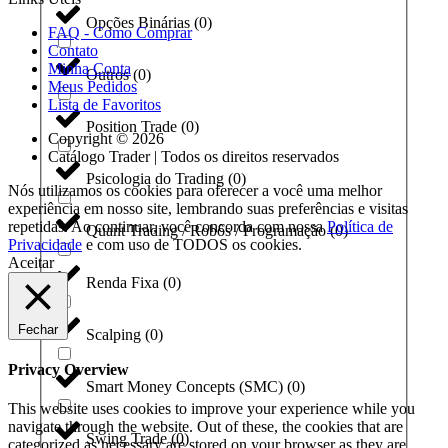
Opções Binárias
(
0
)
FAQ - Como Comprar
Contato
Minha Conta
Outros
(
0
)
Meus Pedidos
Lista de Favoritos
Position Trade
(
0
)
Copyright © 2026
Catálogo Trader | Todos os direitos reservados
Psicologia do Trading
(
0
)
Nós utilizamos os cookies para oferecer a você uma melhor
experiência em nosso site, lembrando suas preferências e visitas
repetidas. Ao continuar, você concorda com nossa
Política de
Quant Trading / Robôs / Programação
(
0
)
Privacidade
e com uso de TODOS os cookies.
Aceitar
Renda Fixa
(
0
)
Fechar
Scalping
(
0
)
Privacy Overview
Smart Money Concepts (SMC)
(
0
)
This website uses cookies to improve your experience while you
navigate through the website. Out of these, the cookies that are
Swing Trade
(
0
)
categorized as necessary are stored on your browser as they are