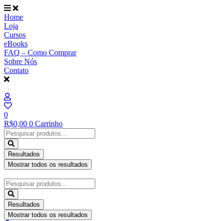
Ir
para
Home
o
Loja
conteúdo
Cursos
eBooks
FAQ – Como Comprar
Sobre Nós
Contato
0
R$
0,00
0
Carrinho
Pesquisar
...
Resultados
Mostrar todos os resultados
Pesquisar
...
Resultados
Mostrar todos os resultados