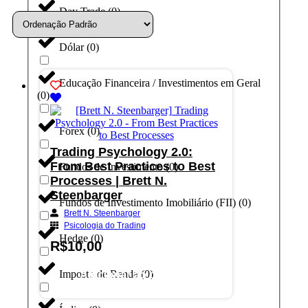
Day Trade
(
0
)
Dólar
(
0
)
Educação Financeira / Investimentos em Geral
(
0
)
Forex
(
0
)
Trading Psychology 2.0:
From Best Practices to Best
Fundos de Investimento
(
0
)
Processes | Brett N.
Steenbarger
Fundos de Investimento Imobiliário (FII)
(
0
)
Brett N. Steenbarger
Psicologia do Trading
Hedge
(
0
)
R$
10,00
Imposto de Renda
(
0
)
Adicionar ao carrinho