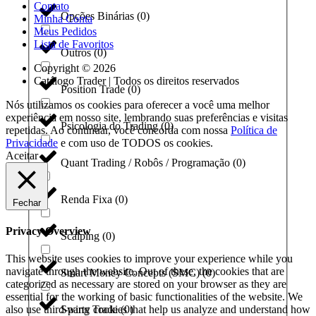
Contato
Opções Binárias
(
0
)
Minha Conta
Meus Pedidos
Lista de Favoritos
Outros
(
0
)
Copyright © 2026
Catálogo Trader | Todos os direitos reservados
Position Trade
(
0
)
Nós utilizamos os cookies para oferecer a você uma melhor
experiência em nosso site, lembrando suas preferências e visitas
Psicologia do Trading
(
0
)
repetidas. Ao continuar, você concorda com nossa
Política de
Privacidade
e com uso de TODOS os cookies.
Aceitar
Quant Trading / Robôs / Programação
(
0
)
Renda Fixa
(
0
)
Fechar
Privacy Overview
Scalping
(
0
)
This website uses cookies to improve your experience while you
navigate through the website. Out of these, the cookies that are
Smart Money Concepts (SMC)
(
0
)
categorized as necessary are stored on your browser as they are
essential for the working of basic functionalities of the website. We
also use third-party cookies that help us analyze and understand how
Swing Trade
(
0
)