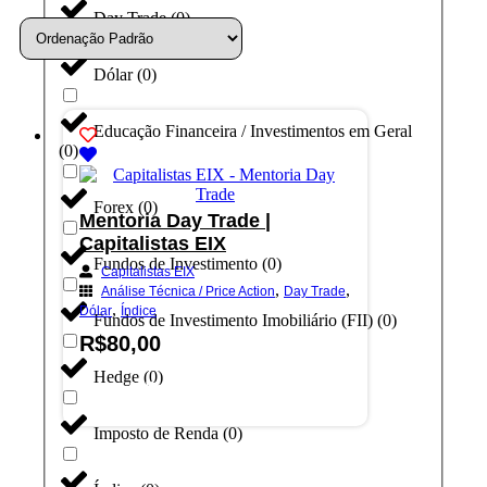
Day Trade
(
0
)
Dólar
(
0
)
Educação Financeira / Investimentos em Geral
(
0
)
Forex
(
0
)
Mentoria Day Trade |
Capitalistas EIX
Fundos de Investimento
(
0
)
Capitalistas EIX
,
,
Análise Técnica / Price Action
Day Trade
,
Dólar
Índice
Fundos de Investimento Imobiliário (FII)
(
0
)
R$
80,00
Hedge
(
0
)
Adicionar ao carrinho
Imposto de Renda
(
0
)