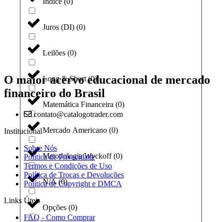
Índice
(
0
)
Juros (DI)
(
0
)
Leilões
(
0
)
O maior acervo educacional de mercado
Long & Short
(
0
)
financeiro do Brasil
Matemática Financeira
(
0
)
contato@catalogotrader.com
Mercado Americano
(
0
)
Institucional
Sobre Nós
Metodologia Wyckoff
(
0
)
Política de Privacidade
Termos e Condições de Uso
Política de Trocas e Devoluções
N/A
(
0
)
Política de Copyright e DMCA
Links Úteis
Opções
(
0
)
FAQ - Como Comprar