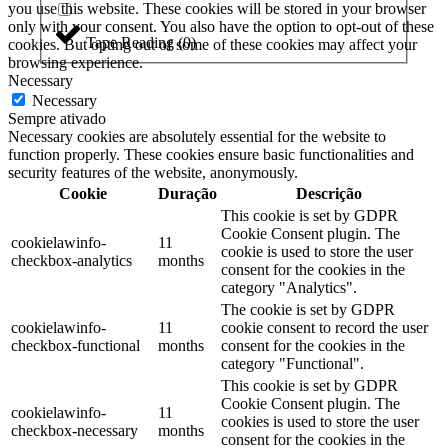
you use this website. These cookies will be stored in your browser
only with your consent. You also have the option to opt-out of these
Tape Reading
(
0
)
cookies. But opting out of some of these cookies may affect your
browsing experience.
Necessary
Necessary
Sempre ativado
Necessary cookies are absolutely essential for the website to
function properly. These cookies ensure basic functionalities and
security features of the website, anonymously.
Cookie
Duração
Descrição
This cookie is set by GDPR
Cookie Consent plugin. The
cookielawinfo-
11
cookie is used to store the user
checkbox-analytics
months
consent for the cookies in the
category "Analytics".
The cookie is set by GDPR
cookielawinfo-
11
cookie consent to record the user
checkbox-functional
months
consent for the cookies in the
category "Functional".
This cookie is set by GDPR
Cookie Consent plugin. The
cookielawinfo-
11
cookies is used to store the user
checkbox-necessary
months
consent for the cookies in the