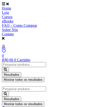
Ir
para
Home
o
Loja
conteúdo
Cursos
eBooks
FAQ – Como Comprar
Sobre Nós
Contato
0
R$
0,00
0
Carrinho
Pesquisar
...
Resultados
Mostrar todos os resultados
Pesquisar
...
Resultados
Mostrar todos os resultados