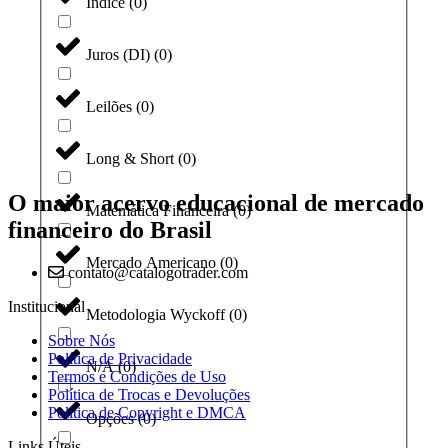
Índice
(
0
)
Juros (DI)
(
0
)
Leilões
(
0
)
Long & Short
(
0
)
O maior acervo educacional de mercado
Matemática Financeira
(
0
)
financeiro do Brasil
Mercado Americano
(
0
)
contato@catalogotrader.com
Institucional
Metodologia Wyckoff
(
0
)
Sobre Nós
Política de Privacidade
N/A
(
0
)
Termos e Condições de Uso
Política de Trocas e Devoluções
Política de Copyright e DMCA
Opções
(
0
)
Links Úteis