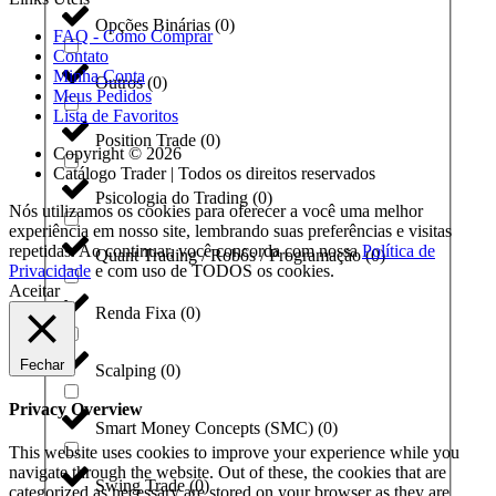
Opções Binárias
(
0
)
FAQ - Como Comprar
Contato
Minha Conta
Outros
(
0
)
Meus Pedidos
Lista de Favoritos
Position Trade
(
0
)
Copyright © 2026
Catálogo Trader | Todos os direitos reservados
Psicologia do Trading
(
0
)
Nós utilizamos os cookies para oferecer a você uma melhor
experiência em nosso site, lembrando suas preferências e visitas
repetidas. Ao continuar, você concorda com nossa
Política de
Quant Trading / Robôs / Programação
(
0
)
Privacidade
e com uso de TODOS os cookies.
Aceitar
Renda Fixa
(
0
)
Fechar
Scalping
(
0
)
Privacy Overview
Smart Money Concepts (SMC)
(
0
)
This website uses cookies to improve your experience while you
navigate through the website. Out of these, the cookies that are
Swing Trade
(
0
)
categorized as necessary are stored on your browser as they are