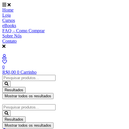
Ir
para
Home
o
Loja
conteúdo
Cursos
eBooks
FAQ – Como Comprar
Sobre Nós
Contato
0
R$
0,00
0
Carrinho
Pesquisar
...
Resultados
Mostrar todos os resultados
Pesquisar
...
Resultados
Mostrar todos os resultados