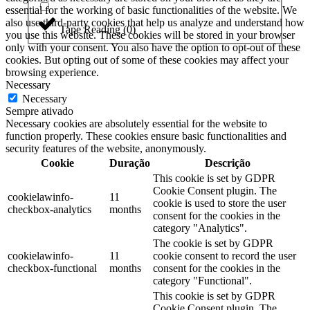
essential for the working of basic functionalities of the website. We
also use third-party cookies that help us analyze and understand how
Tape Reading
(
0
)
you use this website. These cookies will be stored in your browser
only with your consent. You also have the option to opt-out of these
cookies. But opting out of some of these cookies may affect your
browsing experience.
Necessary
Necessary
Sempre ativado
Necessary cookies are absolutely essential for the website to
function properly. These cookies ensure basic functionalities and
security features of the website, anonymously.
Cookie
Duração
Descrição
This cookie is set by GDPR
Cookie Consent plugin. The
cookielawinfo-
11
cookie is used to store the user
checkbox-analytics
months
consent for the cookies in the
category "Analytics".
The cookie is set by GDPR
cookielawinfo-
11
cookie consent to record the user
checkbox-functional
months
consent for the cookies in the
category "Functional".
This cookie is set by GDPR
Cookie Consent plugin. The