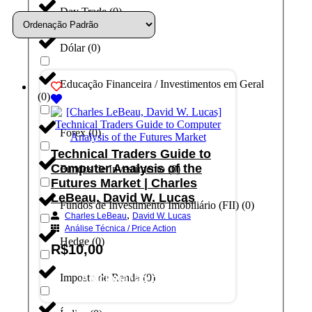
Day Trade
(
0
)
Dólar
(
0
)
Educação Financeira / Investimentos em Geral
(
0
)
Forex
(
0
)
Technical Traders Guide to
Computer Analysis of the
Fundos de Investimento
(
0
)
Futures Market | Charles
LeBeau, David W. Lucas
Fundos de Investimento Imobiliário (FII)
(
0
)
,
Charles LeBeau
David W. Lucas
Análise Técnica / Price Action
Hedge
(
0
)
R$
10,00
Imposto de Renda
(
0
)
Adicionar ao carrinho