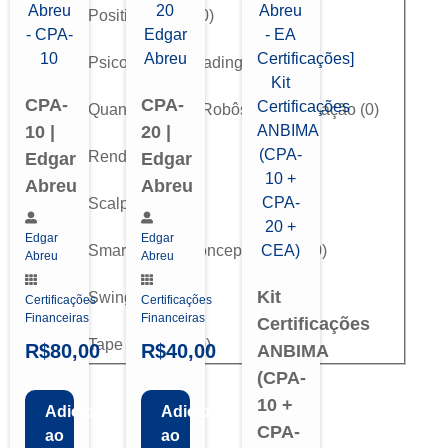
Position Trade
(
0
)
Psicologia do Trading
(
0
)
CPA-
CPA-
Quant Trading / Robôs / Programação
(
0
)
10 |
20 |
Renda Fixa
(
0
)
Edgar
Edgar
Abreu
Abreu
Scalping
(
0
)
Edgar
Edgar
Smart Money Concepts (SMC)
(
0
)
Abreu
Abreu
Kit
Swing Trade
(
0
)
Certificações
Certificações
Financeiras
Financeiras
Certificações
Tape Reading
(
0
)
R$
80,00
R$
40,00
ANBIMA
(CPA-
10 +
Adicionar
Adicionar
CPA-
ao
ao