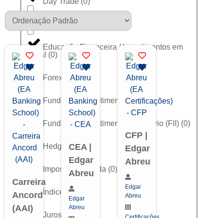
Day Trade
(
0
)
Dólar
(
0
)
Educação Financeira / Investimentos em
Geral
(
0
)
Forex
(
0
)
Fundos de Investimento
(
0
)
Fundos de Investimento Imobiliário (FII)
(
0
)
CFP |
Hedge
(
0
)
CEA |
Edgar
Edgar
Abreu
Imposto de Renda
(
0
)
Abreu
Carreira
Edgar
Índice
(
0
)
Ancord
Abreu
Edgar
(AAI)
Abreu
Juros (DI)
(
0
)
Certificações