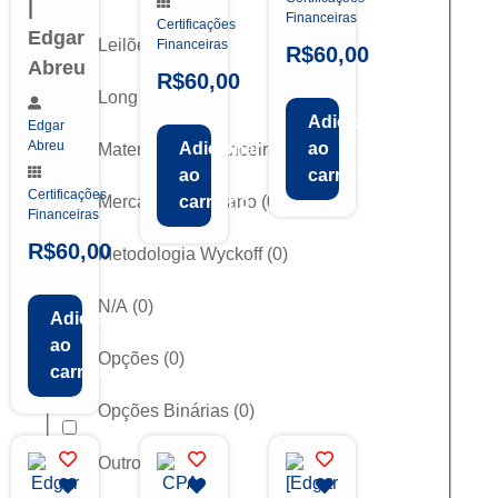
|
Financeiras
Certificações
Edgar
Leilões
(
0
)
Financeiras
R$
60,00
Abreu
R$
60,00
Long & Short
(
0
)
Adicionar
Edgar
Abreu
Adicionar
ao
Matemática Financeira
(
0
)
ao
carrinho
Certificações
Mercado Americano
(
0
)
carrinho
Financeiras
R$
60,00
Metodologia Wyckoff
(
0
)
N/A
(
0
)
Adicionar
ao
Opções
(
0
)
carrinho
Opções Binárias
(
0
)
Outros
(
0
)