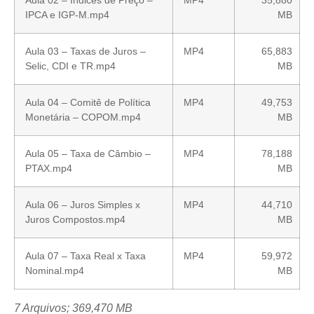
Aula 02 – Índices de Preço –
MP4
35,880
IPCA e IGP-M.mp4
MB
Aula 03 – Taxas de Juros –
MP4
65,883
Selic, CDI e TR.mp4
MB
Aula 04 – Comitê de Política
MP4
49,753
Monetária – COPOM.mp4
MB
Aula 05 – Taxa de Câmbio –
MP4
78,188
PTAX.mp4
MB
Aula 06 – Juros Simples x
MP4
44,710
Juros Compostos.mp4
MB
Aula 07 – Taxa Real x Taxa
MP4
59,972
Nominal.mp4
MB
7 Arquivos; 369,470 MB