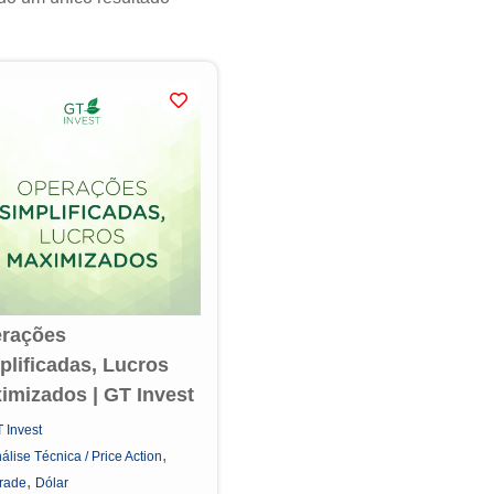
rações
plificadas, Lucros
imizados | GT Invest
 Invest
,
álise Técnica / Price Action
,
rade
Dólar