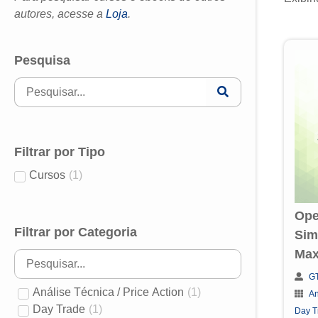
autores, acesse a
Loja
.
Pesquisa
Filtrar por Tipo
Cursos
(
1
)
Ope
Filtrar por Categoria
Sim
Max
GT
Análise Técnica / Price Action
(
1
)
An
Day Trade
(
1
)
Day T