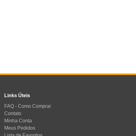
Links Úteis
FAQ - Como Comprar
Contato
Minha Conta
Meus Pedidos
Lista de Favoritos