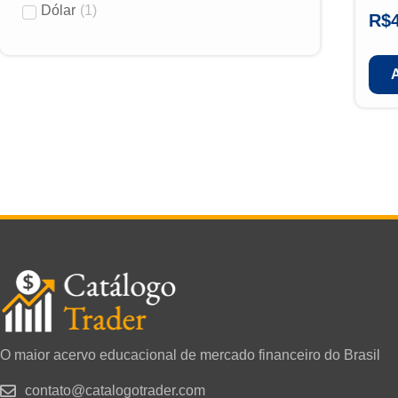
Dólar
(
1
)
R$
O maior acervo educacional de mercado financeiro do Brasil
contato@catalogotrader.com