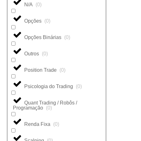
N/A
(
0
)
Opções
(
0
)
Opções Binárias
(
0
)
Outros
(
0
)
Position Trade
(
0
)
Psicologia do Trading
(
0
)
Quant Trading / Robôs /
Programação
(
0
)
Renda Fixa
(
0
)
Scalping
(
0
)