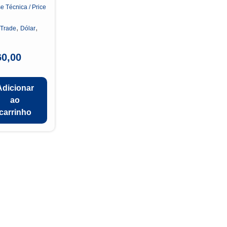
e Técnica / Price
n
,
,
 Trade
Dólar
60,00
Adicionar
ao
carrinho