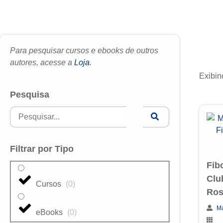
Para pesquisar cursos e ebooks de outros
autores, acesse a
Loja
.
Exibin
Pesquisa
Filtrar por Tipo
Fib
Clu
Cursos
(
0
)
Ros
Ma
eBooks
(
0
)