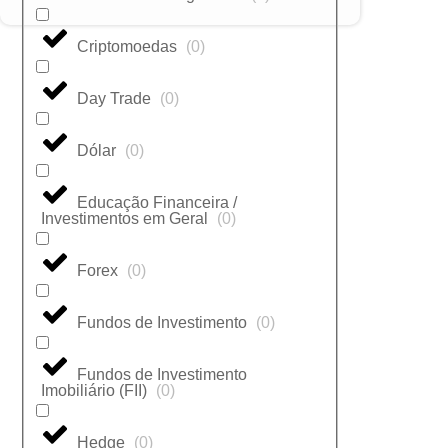
Criptomoedas
(
0
)
Day Trade
(
0
)
Dólar
(
0
)
Educação Financeira /
Investimentos em Geral
(
0
)
Forex
(
0
)
Fundos de Investimento
(
0
)
Fundos de Investimento
Imobiliário (FII)
(
0
)
Hedge
(
0
)