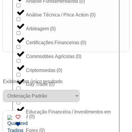
Análise Fundamentalista
(
0
)
Análise Técnica / Price Action
(
0
)
Arbitragem
(
0
)
Certificações Financeiras
(
0
)
Commodities Agrícolas
(
0
)
Criptomoedas
(
0
)
Exibindo um único resultado
Day Trade
(
0
)
Dólar
(
0
)
Educação Financeira / Investimentos em
Geral
(
0
)
Forex
(
0
)