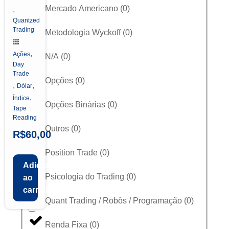
Mercado Americano
(
0
)
,
Quantzed
Trading
Metodologia Wyckoff
(
0
)
,
Ações
N/A
(
0
)
Day
Trade
Opções
(
0
)
,
,
Dólar
,
Índice
Opções Binárias
(
0
)
Tape
Reading
Outros
(
0
)
R$
60,00
Position Trade
(
0
)
Adicionar
Psicologia do Trading
(
0
)
ao
carrinho
Quant Trading / Robôs / Programação
(
0
)
Renda Fixa
(
0
)