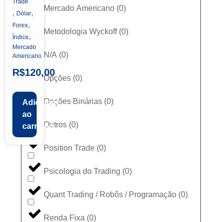
Trade
Mercado Americano
(
0
)
,
,
Dólar
,
Forex
Metodologia Wyckoff
(
0
)
,
Índice
Mercado
N/A
(
0
)
Americano
R$
120,00
Opções
(
0
)
Opções Binárias
(
0
)
Adicionar
ao
Outros
(
0
)
carrinho
Position Trade
(
0
)
Psicologia do Trading
(
0
)
Quant Trading / Robôs / Programação
(
0
)
Renda Fixa
(
0
)