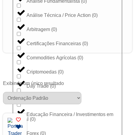
Análise Fundamentalista
(
0
)
Análise Técnica / Price Action
(
0
)
Arbitragem
(
0
)
Certificações Financeiras
(
0
)
Commodities Agrícolas
(
0
)
Criptomoedas
(
0
)
Exibindo um único resultado
Day Trade
(
0
)
Dólar
(
0
)
Educação Financeira / Investimentos em
Geral
(
0
)
Forex
(
0
)