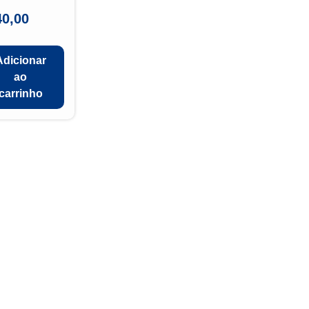
40,00
Adicionar
ao
carrinho