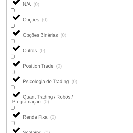
N/A
(
0
)
Opções
(
0
)
Opções Binárias
(
0
)
Outros
(
0
)
Position Trade
(
0
)
Psicologia do Trading
(
0
)
Quant Trading / Robôs /
Programação
(
0
)
Renda Fixa
(
0
)
Scalping
(
0
)