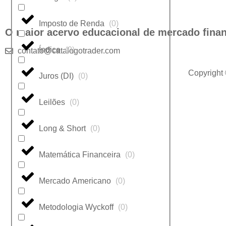
Imposto de Renda
(
0
)
O maior acervo educacional de mercado finan
Índice
(
0
)
contato@catalogotrader.com
Copyright
Juros (DI)
(
0
)
Leilões
(
0
)
Long & Short
(
0
)
Matemática Financeira
(
0
)
Mercado Americano
(
0
)
Metodologia Wyckoff
(
0
)