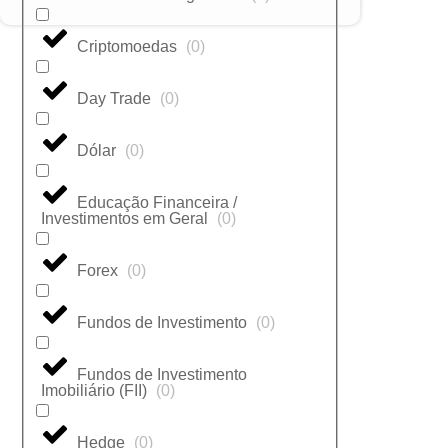
Criptomoedas
(
0
)
Day Trade
(
0
)
Dólar
(
0
)
Educação Financeira /
Investimentos em Geral
(
0
)
Forex
(
0
)
Fundos de Investimento
(
0
)
Fundos de Investimento
Imobiliário (FII)
(
0
)
Hedge
(
0
)