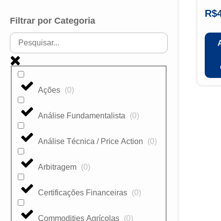
R$
Filtrar por Categoria
Ações
(
0
)
Análise Fundamentalista
(
0
)
Análise Técnica / Price Action
(
0
)
Arbitragem
(
0
)
Certificações Financeiras
(
0
)
Commodities Agrícolas
(
0
)