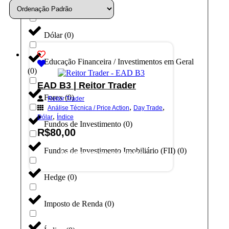
Day Trade
(
0
)
Dólar
(
0
)
Educação Financeira / Investimentos em Geral
(
0
)
EAD B3 | Reitor Trader
Forex
(
0
)
Reitor Trader
,
,
Análise Técnica / Price Action
Day Trade
,
Dólar
Índice
Fundos de Investimento
(
0
)
R$
80,00
Fundos de Investimento Imobiliário (FII)
(
0
)
Adicionar ao carrinho
Hedge
(
0
)
Imposto de Renda
(
0
)