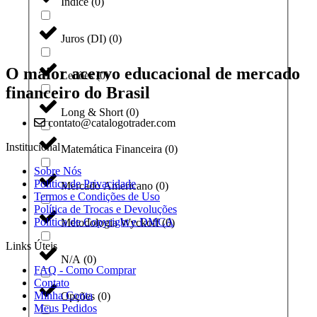
Índice
(
0
)
Juros (DI)
(
0
)
O maior acervo educacional de mercado
Leilões
(
0
)
financeiro do Brasil
Long & Short
(
0
)
contato@catalogotrader.com
Institucional
Matemática Financeira
(
0
)
Sobre Nós
Política de Privacidade
Mercado Americano
(
0
)
Termos e Condições de Uso
Política de Trocas e Devoluções
Política de Copyright e DMCA
Metodologia Wyckoff
(
0
)
Links Úteis
N/A
(
0
)
FAQ - Como Comprar
Contato
Minha Conta
Opções
(
0
)
Meus Pedidos