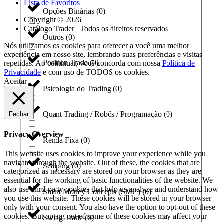
Lista de Favoritos
Opções Binárias
(
0
)
Copyright © 2026
Catálogo Trader | Todos os direitos reservados
Outros
(
0
)
Nós utilizamos os cookies para oferecer a você uma melhor
experiência em nosso site, lembrando suas preferências e visitas
Position Trade
(
0
)
repetidas. Ao continuar, você concorda com nossa
Política de
Privacidade
e com uso de TODOS os cookies.
Aceitar
Psicologia do Trading
(
0
)
Quant Trading / Robôs / Programação
(
0
)
Fechar
Privacy Overview
Renda Fixa
(
0
)
This website uses cookies to improve your experience while you
navigate through the website. Out of these, the cookies that are
Scalping
(
0
)
categorized as necessary are stored on your browser as they are
essential for the working of basic functionalities of the website. We
also use third-party cookies that help us analyze and understand how
Smart Money Concepts (SMC)
(
0
)
you use this website. These cookies will be stored in your browser
only with your consent. You also have the option to opt-out of these
cookies. But opting out of some of these cookies may affect your
Swing Trade
(
0
)