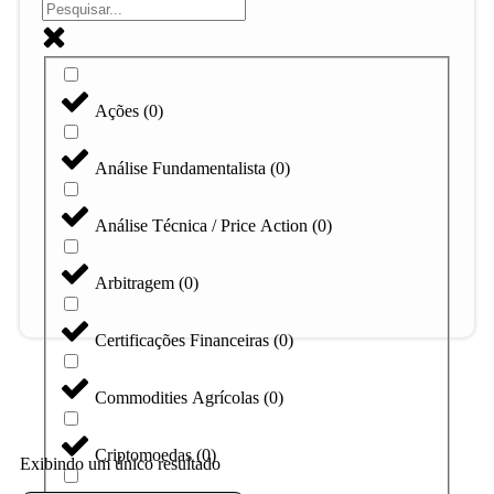
Ações
(
0
)
Análise Fundamentalista
(
0
)
Análise Técnica / Price Action
(
0
)
Arbitragem
(
0
)
Certificações Financeiras
(
0
)
Commodities Agrícolas
(
0
)
Criptomoedas
(
0
)
Exibindo um único resultado