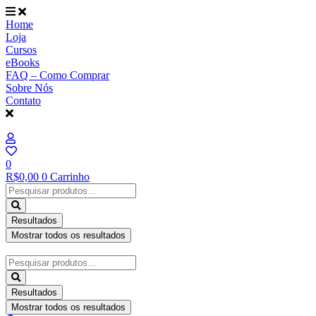
Ir
para
Home
o
Loja
conteúdo
Cursos
eBooks
FAQ – Como Comprar
Sobre Nós
Contato
0
R$
0,00
0
Carrinho
Pesquisar
...
Resultados
Mostrar todos os resultados
Pesquisar
...
Resultados
Mostrar todos os resultados