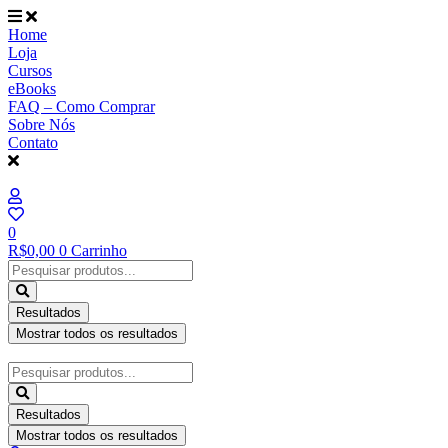
Ir
para
Home
o
Loja
conteúdo
Cursos
eBooks
FAQ – Como Comprar
Sobre Nós
Contato
0
R$
0,00
0
Carrinho
Pesquisar
...
Resultados
Mostrar todos os resultados
Pesquisar
...
Resultados
Mostrar todos os resultados