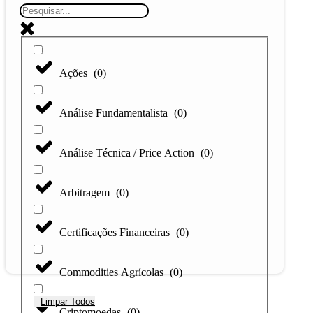
Ações
(
0
)
Análise Fundamentalista
(
0
)
Análise Técnica / Price Action
(
0
)
Arbitragem
(
0
)
Certificações Financeiras
(
0
)
Commodities Agrícolas
(
0
)
Limpar Todos
Criptomoedas
(
0
)