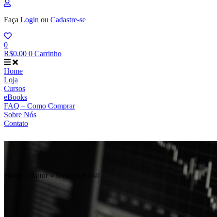
Faça
Login
ou
Cadastre-se
0
R$
0,00
0
Carrinho
Home
Loja
Cursos
eBooks
FAQ – Como Comprar
Sobre Nós
Contato
Home
»
Autor
»
Ricardo Brasil