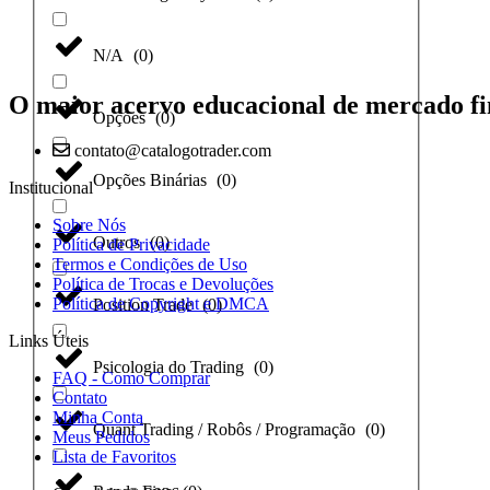
N/A
(
0
)
O maior acervo educacional de mercado fi
Opções
(
0
)
contato@catalogotrader.com
Opções Binárias
(
0
)
Institucional
Sobre Nós
Outros
(
0
)
Política de Privacidade
Termos e Condições de Uso
Política de Trocas e Devoluções
Política de Copyright e DMCA
Position Trade
(
0
)
Links Úteis
Psicologia do Trading
(
0
)
FAQ - Como Comprar
Contato
Minha Conta
Quant Trading / Robôs / Programação
(
0
)
Meus Pedidos
Lista de Favoritos