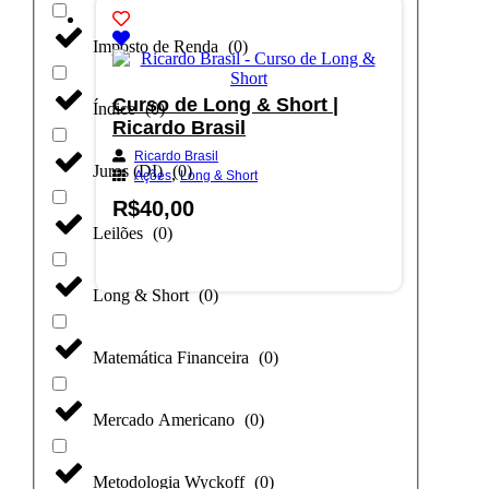
Imposto de Renda
(
0
)
Curso de Long & Short |
Índice
(
0
)
Ricardo Brasil
Ricardo Brasil
Juros (DI)
(
0
)
,
Ações
Long & Short
R$
40,00
Leilões
(
0
)
Adicionar ao carrinho
Long & Short
(
0
)
Matemática Financeira
(
0
)
Mercado Americano
(
0
)
Metodologia Wyckoff
(
0
)