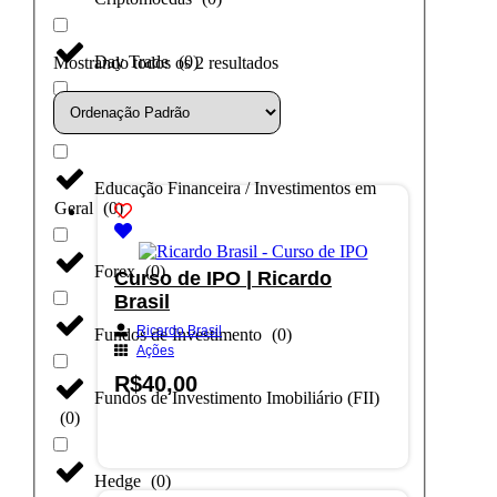
Day Trade
(
0
)
Mostrando todos os 2 resultados
Dólar
(
0
)
Educação Financeira / Investimentos em
Geral
(
0
)
Forex
(
0
)
Curso de IPO | Ricardo
Brasil
Ricardo Brasil
Fundos de Investimento
(
0
)
Ações
R$
40,00
Fundos de Investimento Imobiliário (FII)
(
0
)
Adicionar ao carrinho
Hedge
(
0
)