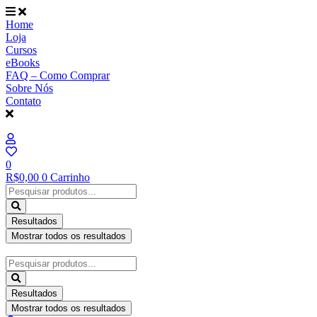
Ir
para
Home
o
Loja
conteúdo
Cursos
eBooks
FAQ – Como Comprar
Sobre Nós
Contato
0
R$
0,00
0
Carrinho
Pesquisar
...
Resultados
Mostrar todos os resultados
Pesquisar
...
Resultados
Mostrar todos os resultados