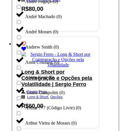
André Fogaça
(
0
)
R$
80,00
André Machado
(
0
)
Adicionar ao carrinho
André Moraes
(
0
)
Andrew Smith
(
0
)
Anna Coulling
(
0
)
Long & Short por
Anton Kreil
(
0
)
Cointegração e Opções pela
Volatilidade | Sergio Ferro
Sergio Ferro
Ariane Campolim
(
0
)
,
Long & Short
Opções
R$
60,00
Arthur 777 (Código Livre)
(
0
)
Adicionar ao carrinho
Arthur Vieira de Moraes
(
0
)