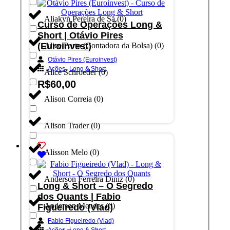
Aliakyn Pereira de Sá
(
0
)
Curso de Operações Long &
Short | Otávio Pires
(Euroinvest)
Alice Porto (Contadora da Bolsa)
(
0
)
Otávio Pires (Euroinvest)
,
Ações
Long & Short
Alice Schroeder
(
0
)
R$
60,00
Alison Correia
(
0
)
Adicionar ao carrinho
Alison Trader
(
0
)
Alisson Melo
(
0
)
Anderson Ferreira Diniz
(
0
)
Long & Short – O Segredo
dos Quants | Fabio
Anderson Mendes
(
0
)
Figueiredo (Vlad)
Fabio Figueiredo (Vlad)
,
Ações
Long & Short