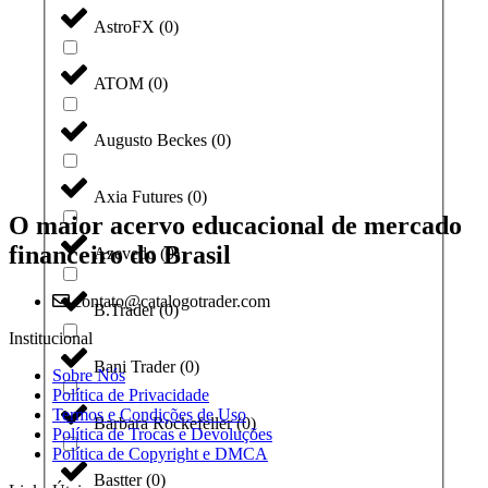
AstroFX
(
0
)
ATOM
(
0
)
Augusto Beckes
(
0
)
Axia Futures
(
0
)
O maior acervo educacional de mercado
financeiro do Brasil
Azevedo
(
0
)
contato@catalogotrader.com
B.Trader
(
0
)
Institucional
Bani Trader
(
0
)
Sobre Nós
Política de Privacidade
Termos e Condições de Uso
Barbara Rockefeller
(
0
)
Política de Trocas e Devoluções
Política de Copyright e DMCA
Bastter
(
0
)