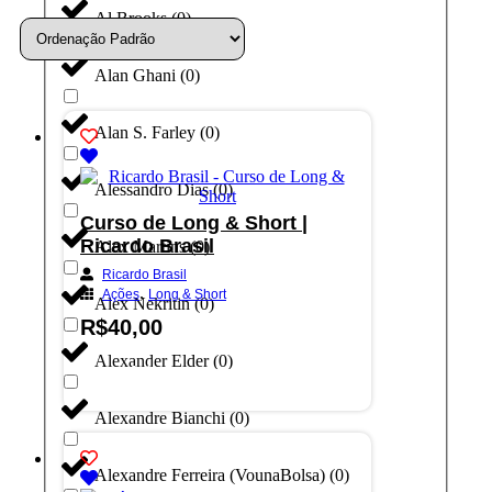
Al Brooks
(
0
)
Alan Ghani
(
0
)
Alan S. Farley
(
0
)
Alessandro Dias
(
0
)
Curso de Long & Short |
Ricardo Brasil
Alex Martins
(
0
)
Ricardo Brasil
,
Ações
Long & Short
Alex Nekritin
(
0
)
R$
40,00
Alexander Elder
(
0
)
Adicionar ao carrinho
Alexandre Bianchi
(
0
)
Alexandre Ferreira (VounaBolsa)
(
0
)