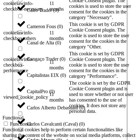
Cookie Consent plugin. The
cookielawinfo-
11
cookies is used to store the user
checkbox-necessary
months
Cairo Trader
(
0
)
consent for the cookies in the
category "Necessary".
This cookie is set by GDPR
Cameron Fous
(
0
)
Cookie Consent plugin. The
cookielawinfo-
11
cookie is used to store the user
checkbox-others
months
consent for the cookies in the
Canal de Alta
(
0
)
category "Other.
This cookie is set by GDPR
Cangaço Trader
(
0
)
cookielawinfo-
Cookie Consent plugin. The
11
checkbox-
cookie is used to store the user
months
performance
consent for the cookies in the
Capitalistas EIX
(
0
)
category "Performance".
The cookie is set by the GDPR
Cookie Consent plugin and is
CapitalPro
(
0
)
11
used to store whether or not user
viewed_cookie_policy
months
has consented to the use of
cookies. It does not store any
Carlos Alberto Debastiani
(
0
)
personal data.
Functional
Functional
Carlos Cavalcanti (Caval)
(
0
)
Functional cookies help to perform certain functionalities like
sharing the content of the website on social media platforms, collect