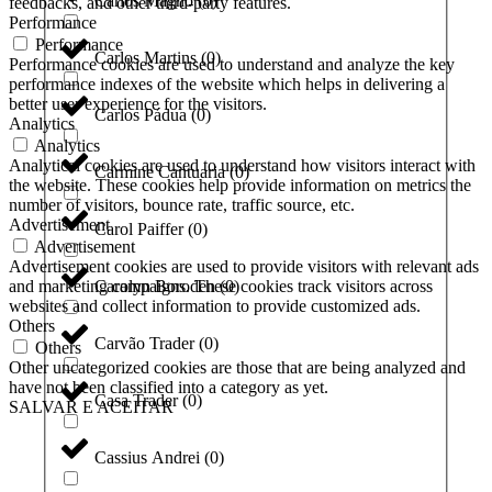
Carlos Magno
(
0
)
feedbacks, and other third-party features.
Performance
Performance
Carlos Martins
(
0
)
Performance cookies are used to understand and analyze the key
performance indexes of the website which helps in delivering a
better user experience for the visitors.
Carlos Pádua
(
0
)
Analytics
Analytics
Analytical cookies are used to understand how visitors interact with
Carmine Cantuaria
(
0
)
the website. These cookies help provide information on metrics the
number of visitors, bounce rate, traffic source, etc.
Advertisement
Carol Paiffer
(
0
)
Advertisement
Advertisement cookies are used to provide visitors with relevant ads
and marketing campaigns. These cookies track visitors across
Carolyn Boroden
(
0
)
websites and collect information to provide customized ads.
Others
Carvão Trader
(
0
)
Others
Other uncategorized cookies are those that are being analyzed and
have not been classified into a category as yet.
Casa Trader
(
0
)
SALVAR E ACEITAR
Cassius Andrei
(
0
)