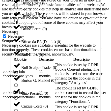
categorized as necessary are stored on your browser as they are
Bruno Costa
(
0
)
essential for the working of basic functionalities of the website. We
also use third-party cookies that help us analyze and understand how
you use this website. These cookies will be stored in your browser
Bruno MOL
(
0
)
only with your consent. You also have the option to opt-out of these
cookies. But opting out of some of these cookies may affect your
browsing experience.
Bruno Perini
(
0
)
Necessary
Necessary
Sempre ativado
Bruxo da B3 (Danilo)
(
0
)
Necessary cookies are absolutely essential for the website to
function properly. These cookies ensure basic functionalities and
security features of the website, anonymously.
Bull Lines
(
0
)
Cookie
Duração
Descrição
This cookie is set by GDPR
Bull Scalper Trader
(
0
)
Cookie Consent plugin. The
cookielawinfo-
11
cookie is used to store the user
checkbox-analytics
months
consent for the cookies in the
Burton G. Malkiel
(
0
)
category "Analytics".
The cookie is set by GDPR
cookielawinfo-
11
cookie consent to record the user
Caio Possiedi
(
0
)
checkbox-functional
months
consent for the cookies in the
category "Functional".
Caique Costa
(
0
)
This cookie is set by GDPR