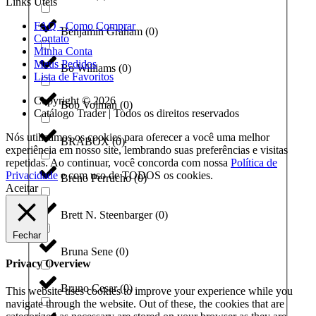
Links Úteis
FAQ - Como Comprar
Benjamin Graham
(
0
)
Contato
Minha Conta
Meus Pedidos
Bo Williams
(
0
)
Lista de Favoritos
Copyright © 2026
Bob Volman
(
0
)
Catálogo Trader | Todos os direitos reservados
Nós utilizamos os cookies para oferecer a você uma melhor
BRABOX
(
0
)
experiência em nosso site, lembrando suas preferências e visitas
repetidas. Ao continuar, você concorda com nossa
Política de
Privacidade
e com uso de TODOS os cookies.
Breno Perrucho
(
0
)
Aceitar
Brett N. Steenbarger
(
0
)
Fechar
Bruna Sene
(
0
)
Privacy Overview
Bruno Cesar
(
0
)
This website uses cookies to improve your experience while you
navigate through the website. Out of these, the cookies that are