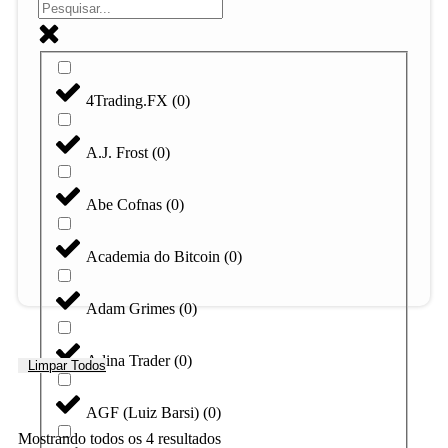
4Trading.FX
(
0
)
A.J. Frost
(
0
)
Abe Cofnas
(
0
)
Academia do Bitcoin
(
0
)
Adam Grimes
(
0
)
Adina Trader
(
0
)
Limpar Todos
AGF (Luiz Barsi)
(
0
)
Mostrando todos os 4 resultados