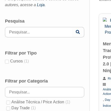
autores, acesse a
Loja
.
Pesquisa
Men
Tra
Filtrar por Tipo
Pro
Cursos
(
1
)
2.0 
Nin
Ri
Filtrar por Categoria
Anális
Actio
,
Day
Análise Técnica / Price Action
(
1
)
Índice
Day Trade
(
1
)