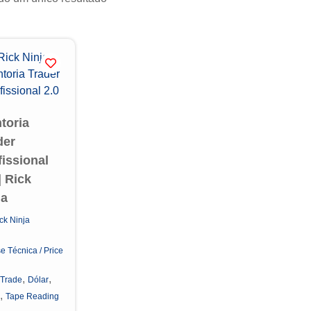
toria
der
fissional
| Rick
ja
ck Ninja
e Técnica / Price
n
,
,
 Trade
Dólar
,
Tape Reading