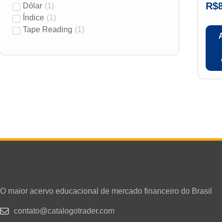
R$
Dólar
(
1
)
Índice
(
1
)
Tape Reading
(
1
)
O maior acervo educacional de mercado financeiro do Brasil
contato@catalogotrader.com