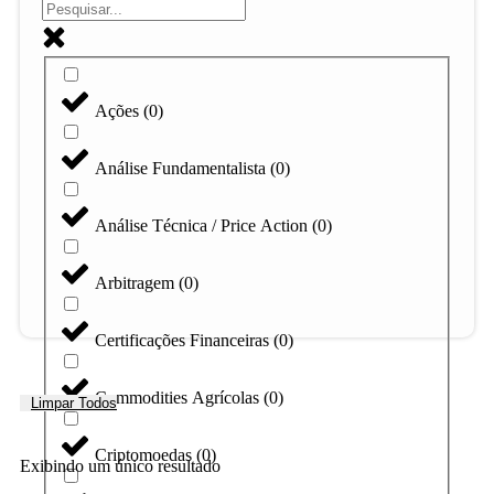
Ações
(
0
)
Análise Fundamentalista
(
0
)
Análise Técnica / Price Action
(
0
)
Arbitragem
(
0
)
Certificações Financeiras
(
0
)
Commodities Agrícolas
(
0
)
Limpar Todos
Criptomoedas
(
0
)
Exibindo um único resultado