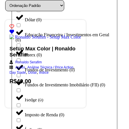
Day Trade
(
0
)
Dólar
(
0
)
Educação Financeira / Investimentos em Geral
(
0
)
Setup Max Color | Ronaldo
Serafim
Forex
(
0
)
Ronaldo Serafim
,
,
Ações
Análise Técnica / Price Action
Fundos de Investimento
(
0
)
,
,
Day Trade
Dólar
Índice
R$
40,00
Fundos de Investimento Imobiliário (FII)
(
0
)
Adicionar ao carrinho
Hedge
(
0
)
Imposto de Renda
(
0
)