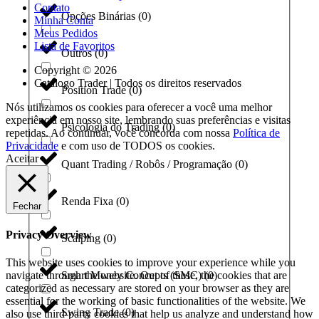
Contato
Opções Binárias
(
0
)
Minha Conta
Meus Pedidos
Lista de Favoritos
Outros
(
0
)
Copyright © 2026
Catálogo Trader | Todos os direitos reservados
Position Trade
(
0
)
Nós utilizamos os cookies para oferecer a você uma melhor
experiência em nosso site, lembrando suas preferências e visitas
Psicologia do Trading
(
0
)
repetidas. Ao continuar, você concorda com nossa
Política de
Privacidade
e com uso de TODOS os cookies.
Aceitar
Quant Trading / Robôs / Programação
(
0
)
Renda Fixa
(
0
)
Fechar
Privacy Overview
Scalping
(
0
)
This website uses cookies to improve your experience while you
navigate through the website. Out of these, the cookies that are
Smart Money Concepts (SMC)
(
0
)
categorized as necessary are stored on your browser as they are
essential for the working of basic functionalities of the website. We
Swing Trade
(
0
)
also use third-party cookies that help us analyze and understand how