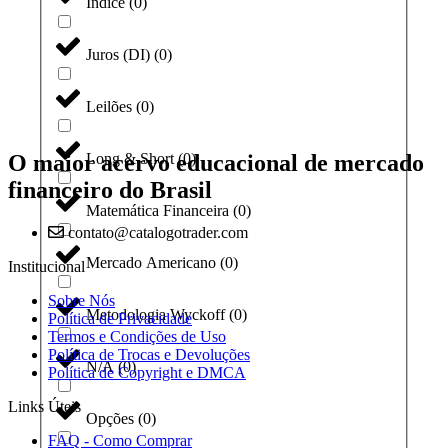
Índice
(
0
)
Juros (DI)
(
0
)
Leilões
(
0
)
O maior acervo educacional de mercado
Long & Short
(
0
)
financeiro do Brasil
Matemática Financeira
(
0
)
contato@catalogotrader.com
Mercado Americano
(
0
)
Institucional
Sobre Nós
Metodologia Wyckoff
(
0
)
Política de Privacidade
Termos e Condições de Uso
Política de Trocas e Devoluções
N/A
(
0
)
Política de Copyright e DMCA
Links Úteis
Opções
(
0
)
FAQ - Como Comprar