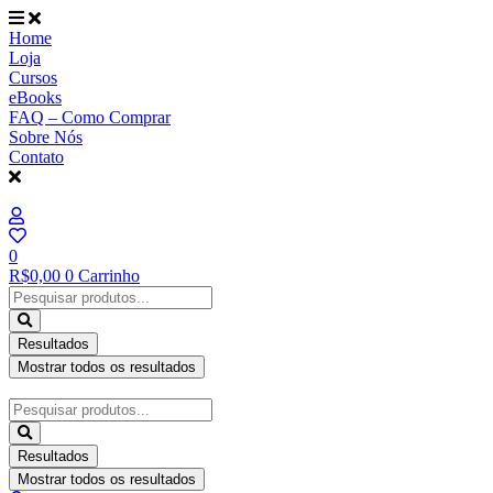
Ir
para
Home
o
Loja
conteúdo
Cursos
eBooks
FAQ – Como Comprar
Sobre Nós
Contato
0
R$
0,00
0
Carrinho
Pesquisar
...
Resultados
Mostrar todos os resultados
Pesquisar
...
Resultados
Mostrar todos os resultados