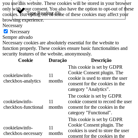
you use this website. These cookies will be stored in your browser
only with your consent. You also have the option to opt-out of these
Tape Reading
(
0
)
cookies. But opting out of some of these cookies may affect your
browsing experience.
Necessary
Necessary
Sempre ativado
Necessary cookies are absolutely essential for the website to
function properly. These cookies ensure basic functionalities and
security features of the website, anonymously.
Cookie
Duração
Descrição
This cookie is set by GDPR
Cookie Consent plugin. The
cookielawinfo-
11
cookie is used to store the user
checkbox-analytics
months
consent for the cookies in the
category "Analytics".
The cookie is set by GDPR
cookielawinfo-
11
cookie consent to record the user
checkbox-functional
months
consent for the cookies in the
category "Functional".
This cookie is set by GDPR
Cookie Consent plugin. The
cookielawinfo-
11
cookies is used to store the user
checkbox-necessary
months
consent for the cookies in the