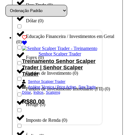
Day Trade
(
0
)
Dólar
(
0
)
Educação Financeira / Investimentos em Geral
(
0
)
Forex
(
0
)
Treinamento Senhor Scalper
Trader | Senhor Scalper
Fundos de Investimento
(
0
)
Trader
Senhor Scalper Trader
,
,
Análise Técnica / Price Action
Day Trade
Fundos de Investimento Imobiliário (FII)
(
0
)
,
,
Dólar
Índice
Scalping
R$
80,00
Hedge
(
0
)
Adicionar ao carrinho
Imposto de Renda
(
0
)