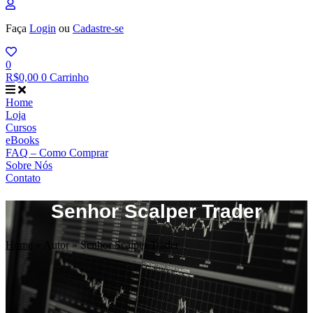
Faça
Login
ou
Cadastre-se
0
R$
0,00
0
Carrinho
Home
Loja
Cursos
eBooks
FAQ – Como Comprar
Sobre Nós
Contato
Senhor Scalper Trader
Home
»
Autor
»
Senhor Scalper Trader