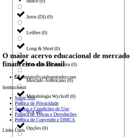
Índice
(
0
)
Juros (DI)
(
0
)
Leilões
(
0
)
Long & Short
(
0
)
O maior acervo educacional de mercado
financeiro do Brasil
Matemática Financeira
(
0
)
contato@catalogotrader.com
Mercado Americano
(
0
)
Institucional
Metodologia Wyckoff
(
0
)
Sobre Nós
Política de Privacidade
Termos e Condições de Uso
N/A
(
0
)
Política de Trocas e Devoluções
Política de Copyright e DMCA
Opções
(
0
)
Links Úteis