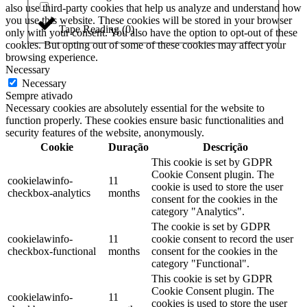
also use third-party cookies that help us analyze and understand how
you use this website. These cookies will be stored in your browser
Tape Reading
(
0
)
only with your consent. You also have the option to opt-out of these
cookies. But opting out of some of these cookies may affect your
browsing experience.
Necessary
Necessary
Sempre ativado
Necessary cookies are absolutely essential for the website to
function properly. These cookies ensure basic functionalities and
security features of the website, anonymously.
Cookie
Duração
Descrição
This cookie is set by GDPR
Cookie Consent plugin. The
cookielawinfo-
11
cookie is used to store the user
checkbox-analytics
months
consent for the cookies in the
category "Analytics".
The cookie is set by GDPR
cookielawinfo-
11
cookie consent to record the user
checkbox-functional
months
consent for the cookies in the
category "Functional".
This cookie is set by GDPR
Cookie Consent plugin. The
cookielawinfo-
11
cookies is used to store the user