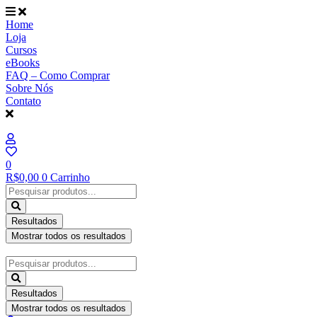
Ir
para
Home
o
Loja
conteúdo
Cursos
eBooks
FAQ – Como Comprar
Sobre Nós
Contato
0
R$
0,00
0
Carrinho
Pesquisar
...
Resultados
Mostrar todos os resultados
Pesquisar
...
Resultados
Mostrar todos os resultados