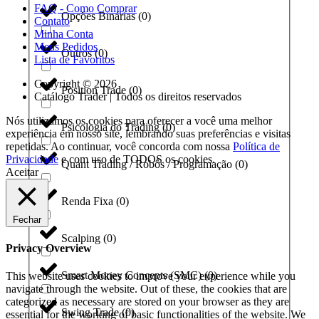
FAQ - Como Comprar
Opções Binárias
(
0
)
Contato
Minha Conta
Meus Pedidos
Outros
(
0
)
Lista de Favoritos
Copyright © 2026
Position Trade
(
0
)
Catálogo Trader | Todos os direitos reservados
Nós utilizamos os cookies para oferecer a você uma melhor
Psicologia do Trading
(
0
)
experiência em nosso site, lembrando suas preferências e visitas
repetidas. Ao continuar, você concorda com nossa
Política de
Privacidade
e com uso de TODOS os cookies.
Quant Trading / Robôs / Programação
(
0
)
Aceitar
Renda Fixa
(
0
)
Fechar
Scalping
(
0
)
Privacy Overview
Smart Money Concepts (SMC)
(
0
)
This website uses cookies to improve your experience while you
navigate through the website. Out of these, the cookies that are
categorized as necessary are stored on your browser as they are
Swing Trade
(
0
)
essential for the working of basic functionalities of the website. We