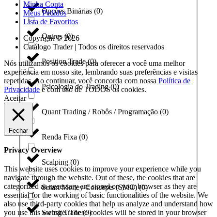
Minha Conta
Opções Binárias
(
0
)
Meus Pedidos
Lista de Favoritos
Outros
(
0
)
Copyright © 2026
Catálogo Trader | Todos os direitos reservados
Position Trade
(
0
)
Nós utilizamos os cookies para oferecer a você uma melhor
experiência em nosso site, lembrando suas preferências e visitas
repetidas. Ao continuar, você concorda com nossa
Política de
Psicologia do Trading
(
0
)
Privacidade
e com uso de TODOS os cookies.
Aceitar
Quant Trading / Robôs / Programação
(
0
)
Fechar
Renda Fixa
(
0
)
Privacy Overview
Scalping
(
0
)
This website uses cookies to improve your experience while you
navigate through the website. Out of these, the cookies that are
categorized as necessary are stored on your browser as they are
Smart Money Concepts (SMC)
(
0
)
essential for the working of basic functionalities of the website. We
also use third-party cookies that help us analyze and understand how
you use this website. These cookies will be stored in your browser
Swing Trade
(
0
)