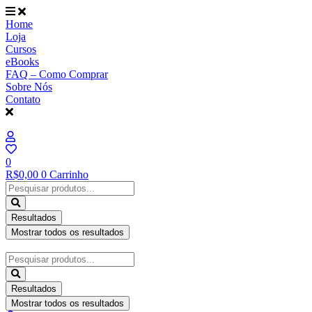
Ir
para
Home
o
Loja
conteúdo
Cursos
eBooks
FAQ – Como Comprar
Sobre Nós
Contato
0
R$
0,00
0
Carrinho
Pesquisar
...
Resultados
Mostrar todos os resultados
Pesquisar
...
Resultados
Mostrar todos os resultados