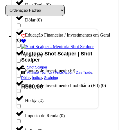
Day Trade
(
0
)
Dólar
(
0
)
Educação Financeira / Investimentos em Geral
(
0
)
Mentoria Shot Scalper | Shot
Forex
(
0
)
Scalper
Shot Scalper
Fundos de Investimento
(
0
)
,
,
Análise Técnica / Price Action
Day Trade
,
,
Dólar
Índice
Scalping
Fundos de Investimento Imobiliário (FII)
(
0
)
R$
60,00
Adicionar ao carrinho
Hedge
(
0
)
Imposto de Renda
(
0
)