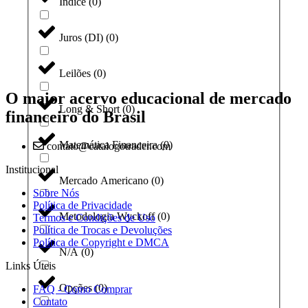
Índice
(
0
)
Juros (DI)
(
0
)
Leilões
(
0
)
O maior acervo educacional de mercado
Long & Short
(
0
)
financeiro do Brasil
Matemática Financeira
(
0
)
contato@catalogotrader.com
Institucional
Mercado Americano
(
0
)
Sobre Nós
Política de Privacidade
Metodologia Wyckoff
(
0
)
Termos e Condições de Uso
Política de Trocas e Devoluções
Política de Copyright e DMCA
N/A
(
0
)
Links Úteis
Opções
(
0
)
FAQ - Como Comprar
Contato