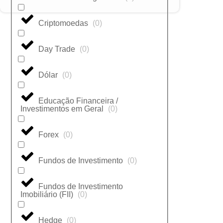
Criptomoedas
(
0
)
Day Trade
(
0
)
Dólar
(
0
)
Educação Financeira /
Investimentos em Geral
(
0
)
Forex
(
0
)
Fundos de Investimento
(
0
)
Fundos de Investimento
Imobiliário (FII)
(
0
)
Hedge
(
0
)