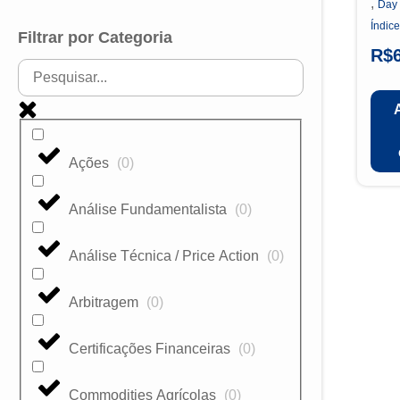
,
Day
Índice
Filtrar por Categoria
R$
Ações
(
0
)
Análise Fundamentalista
(
0
)
Análise Técnica / Price Action
(
0
)
Arbitragem
(
0
)
Certificações Financeiras
(
0
)
Commodities Agrícolas
(
0
)