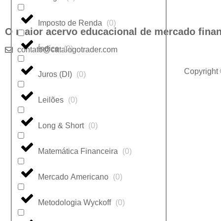
Imposto de Renda
(
0
)
O maior acervo educacional de mercado finan
Índice
(
0
)
contato@catalogotrader.com
Copyright
Juros (DI)
(
0
)
Leilões
(
0
)
Long & Short
(
0
)
Matemática Financeira
(
0
)
Mercado Americano
(
0
)
Metodologia Wyckoff
(
0
)