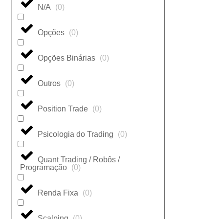
N/A
(
0
)
Opções
(
0
)
Opções Binárias
(
0
)
Outros
(
0
)
Position Trade
(
0
)
Psicologia do Trading
(
0
)
Quant Trading / Robôs /
Programação
(
0
)
Renda Fixa
(
0
)
Scalping
(
0
)