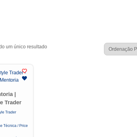
do um único resultado
toria |
le Trader
yle Trader
e Técnica / Price
n