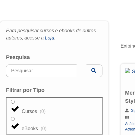
Para pesquisar cursos e ebooks de outros
autores, acesse a
Loja
.
Exibin
Pesquisa
Filtrar por Tipo
Men
Sty
St
Cursos
(
0
)
Anális
eBooks
(
0
)
Actio