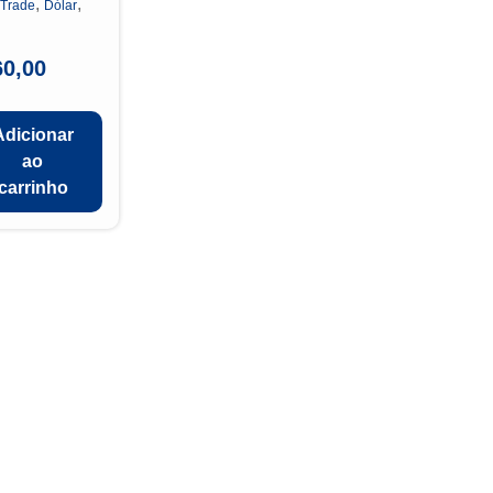
,
,
 Trade
Dólar
60,00
Adicionar
ao
carrinho