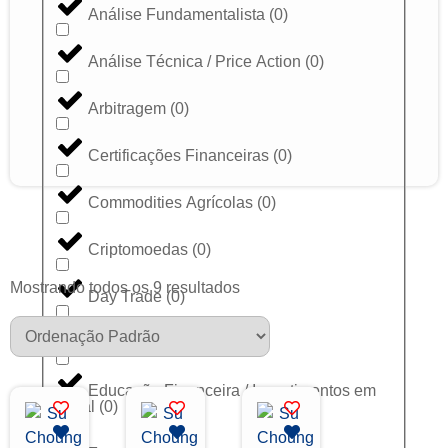
Análise Fundamentalista
(
0
)
Análise Técnica / Price Action
(
0
)
Arbitragem
(
0
)
Certificações Financeiras
(
0
)
Commodities Agrícolas
(
0
)
Criptomoedas
(
0
)
Mostrando todos os 9 resultados
Day Trade
(
0
)
Dólar
(
0
)
Educação Financeira / Investimentos em
Geral
(
0
)