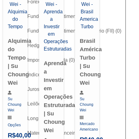
Forex
(
0
)
Fundos de Investimento
(
0
)
Fundos de Investimento Imobiliário (FII)
(
0
)
Alquimia
Brasil
Hedge
(
0
)
do
América
Tempo
Turbo
Imposto de Renda
(
0
)
Aprenda
| Su
| Su
a
Choung
Choung
Índice
(
0
)
Investir
Wei
Wei
em
Juros (DI)
(
0
)
Operações
Su
Su
Leilões
(
0
)
Estruturadas
Choung
Choung
Wei
Wei
| Su
Long & Short
(
0
)
Choung
Mercado
Opções
Wei
Americano
Matemática Financeira
(
0
)
R$
40,00