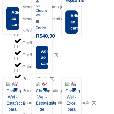
R$
40,00
Su
Mercado Americano
(
0
)
Choung
Adicionar
Wei
Adicionar
ao
Metodologia Wyckoff
(
0
)
ao
carrinho
Opções
carrinho
N/A
(
0
)
R$
40,00
Opções
(
0
)
Adicionar
Opções Binárias
(
0
)
ao
carrinho
Outros
(
0
)
Position Trade
(
0
)
Psicologia do Trading
(
0
)
Quant Trading / Robôs / Programação
(
0
)