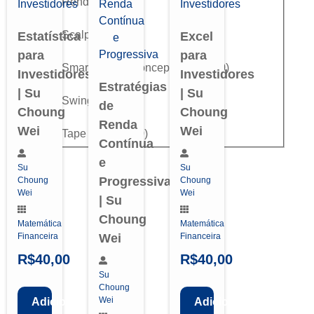
Renda Fixa
(
0
)
Scalping
(
0
)
Estatística
Excel
para
para
Smart Money Concepts (SMC)
(
0
)
Investidores
Investidores
Estratégias
| Su
| Su
Swing Trade
(
0
)
de
Choung
Choung
Renda
Wei
Wei
Tape Reading
(
0
)
Contínua
e
Su
Su
Progressiva
Choung
Choung
Wei
Wei
| Su
Choung
Matemática
Matemática
Financeira
Wei
Financeira
R$
40,00
R$
40,00
Su
Choung
Wei
Adicionar
Adicionar