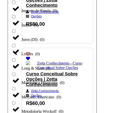
Conhecimento
Imposto de Renda
(
0
)
Zetta Conhecimento
Opções
R$
80,00
Índice
(
0
)
Adicionar ao carrinho
Juros (DI)
(
0
)
Leilões
(
0
)
Long & Short
(
0
)
Curso Conceitual Sobre
Opções | Zetta
Matemática Financeira
(
0
)
Conhecimento
Zetta Conhecimento
Opções
Mercado Americano
(
0
)
R$
60,00
Metodologia Wyckoff
(
0
)