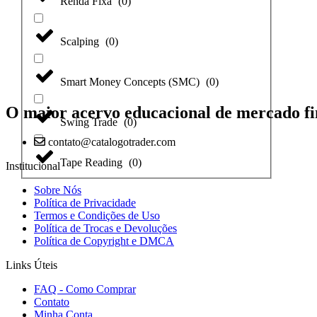
Renda Fixa
(
0
)
Scalping
(
0
)
Smart Money Concepts (SMC)
(
0
)
O maior acervo educacional de mercado fi
Swing Trade
(
0
)
contato@catalogotrader.com
Tape Reading
(
0
)
Institucional
Sobre Nós
Política de Privacidade
Termos e Condições de Uso
Política de Trocas e Devoluções
Política de Copyright e DMCA
Links Úteis
FAQ - Como Comprar
Contato
Minha Conta