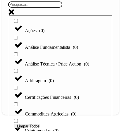
Ações
(
0
)
Análise Fundamentalista
(
0
)
Análise Técnica / Price Action
(
0
)
Arbitragem
(
0
)
Certificações Financeiras
(
0
)
Commodities Agrícolas
(
0
)
Limpar Todos
Criptomoedas
(
0
)