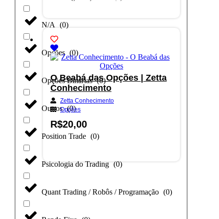
Adicionar ao carrinho
N/A
(
0
)
Opções
(
0
)
O Beabá das Opções | Zetta
Opções Binárias
(
0
)
Conhecimento
Zetta Conhecimento
Outros
(
0
)
Opções
R$
20,00
Position Trade
(
0
)
Adicionar ao carrinho
Psicologia do Trading
(
0
)
Quant Trading / Robôs / Programação
(
0
)