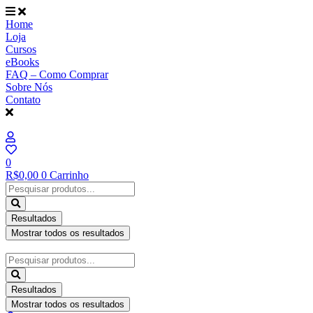
Ir
para
Home
o
Loja
conteúdo
Cursos
eBooks
FAQ – Como Comprar
Sobre Nós
Contato
0
R$
0,00
0
Carrinho
Pesquisar
...
Resultados
Mostrar todos os resultados
Pesquisar
...
Resultados
Mostrar todos os resultados