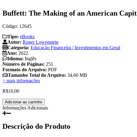
Buffett: The Making of an American Capita
Código: 12645
Tipo:
eBooks
Autor:
Roger Lowenstein
Categoria:
Educação Financeira / Investimentos em Geral
Ano:
2022
Idioma:
Inglês
Número de Páginas:
251
Formato do Arquivo:
PDF
Tamanho Total do Arquivo:
34,60 MB
> mais informações
R$
10,00
Buffett:
Adicionar ao carrinho
The
Informações Adicionais
Making
of
an
Descrição do Produto
American
Capitalist