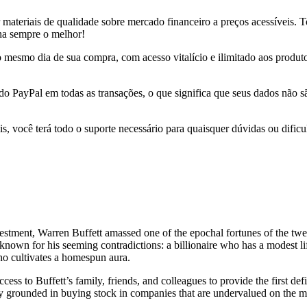
r materiais de qualidade sobre mercado financeiro a preços acessíveis.
nha sempre o melhor!
 no mesmo dia de sua compra, com acesso vitalício e ilimitado aos produ
 do PayPal em todas as transações, o que significa que seus dados não
s, você terá todo o suporte necessário para quaisquer dúvidas ou dificu
vestment, Warren Buffett amassed one of the epochal fortunes of the tw
nown for his seeming contradictions: a billionaire who has a modest l
ho cultivates a homespun aura.
s to Buffett’s family, friends, and colleagues to provide the first defin
y grounded in buying stock in companies that are undervalued on the m