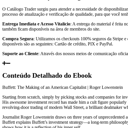
O Catálogo Trader surgiu para atender a necessidade de disponibiliza
processo de atualização e verificação de qualidade, para que você te
Entrega Imediata e Acesso Vitalício
: A entrega do material é feita
também ficam disponíveis na área de membros do site.
Compra Segura
: Utilizamos os checkouts 100% seguros da Stripe e
disponíveis são as seguintes: Cartão de crédito, PIX e PayPal.
Suporte ao Cliente
: Através dos nossos meios de comunicação oficiai
Conteúdo Detalhado do Ebook
Buffett: The Making of an American Capitalist | Roger Lowenstein
Starting from scratch, simply by picking stocks and companies for in
His awesome investment record has made him a cult figure popularly k
revolving-door trading of modern Wall Street, a brilliant dealmaker w
Journalist Roger Lowenstein draws on three years of unprecedented acces
Buffett explains Buffett’s investment strategy—a long-term philosoph
shows how it is a reflection of his inner self.