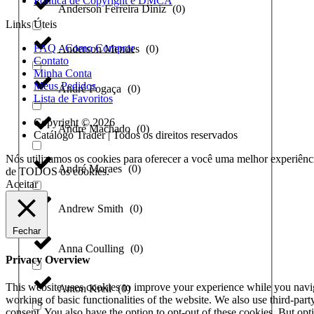
Política de Copyright e DMCA
Anderson Ferreira Diniz
(
0
)
Links Úteis
FAQ - Como Comprar
Anderson Mendes
(
0
)
Contato
Minha Conta
Meus Pedidos
André Fogaça
(
0
)
Lista de Favoritos
Copyright © 2026
André Machado
(
0
)
Catálogo Trader | Todos os direitos reservados
Nós utilizamos os cookies para oferecer a você uma melhor experiênci
André Moraes
(
0
)
de TODOS os cookies.
Aceitar
Andrew Smith
(
0
)
Fechar
Anna Coulling
(
0
)
Privacy Overview
This website uses cookies to improve your experience while you navigat
Anton Kreil
(
0
)
working of basic functionalities of the website. We also use third-pa
consent. You also have the option to opt-out of these cookies. But op