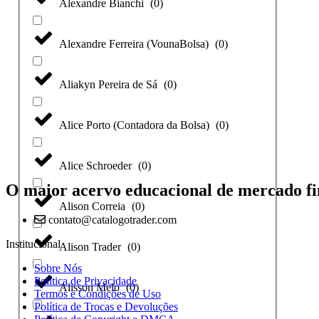
Alexandre Bianchi
(
0
)
Alexandre Ferreira (VounaBolsa)
(
0
)
Aliakyn Pereira de Sá
(
0
)
Alice Porto (Contadora da Bolsa)
(
0
)
Alice Schroeder
(
0
)
O maior acervo educacional de mercado fi
Alison Correia
(
0
)
contato@catalogotrader.com
Institucional
Alison Trader
(
0
)
Sobre Nós
Política de Privacidade
Alisson Melo
(
0
)
Termos e Condições de Uso
Política de Trocas e Devoluções