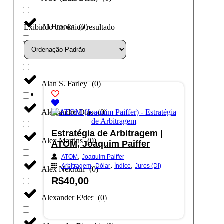
Al Brooks
(
0
)
Exibindo um único resultado
Alan Ghani
(
0
)
Alan S. Farley
(
0
)
Alessandro Dias
(
0
)
Estratégia de Arbitragem |
Alex Martins
(
0
)
ATOM, Joaquim Paiffer
,
ATOM
Joaquim Paiffer
,
,
,
Arbitragem
Dólar
Índice
Juros (DI)
Alex Nekritin
(
0
)
R$
40,00
Alexander Elder
(
0
)
Adicionar ao carrinho