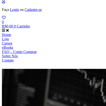
Faça
Login
ou
Cadastre-se
0
R$
0,00
0
Carrinho
Home
Loja
Cursos
eBooks
FAQ – Como Comprar
Sobre Nós
Contato
Home
»
Arbitragem