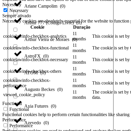
Necessary
Ariane Campolim
(
0
)
Necessary
Sempre ativado
Necessary cookies are absolutely essential for the website to function
Arthur 777 (Código Livre)
(
0
)
Cookie
Duração
11
cookielawinfo-checkbox-analytics
This cookie is set b
months
Arthur Vieira de Moraes
(
0
)
11
cookielawinfo-checkbox-functional
The cookie is set by
months
AstroFX
(
0
)
11
cookielawinfo-checkbox-necessary
This cookie is set b
months
11
cookielawinfo-checkbox-others
This cookie is set b
ATOM
(
0
)
months
cookielawinfo-checkbox-
11
This cookie is set b
performance
months
Augusto Beckes
(
0
)
11
The cookie is set by
viewed_cookie_policy
months
data.
Functional
Axia Futures
(
0
)
Functional
Functional cookies help to perform certain functionalities like sharing 
Performance
Azevedo
(
0
)
Performance
Performance cookies are used to understand and analyze the key perfor