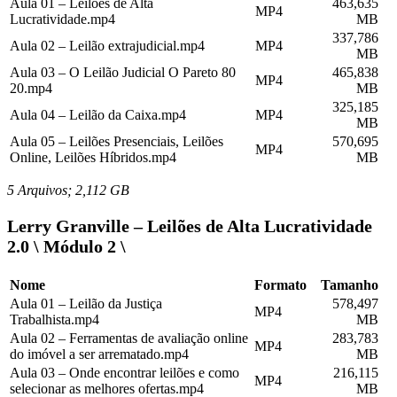
Aula 01 – Leilões de Alta
463,635
MP4
Lucratividade.mp4
MB
337,786
Aula 02 – Leilão extrajudicial.mp4
MP4
MB
Aula 03 – O Leilão Judicial O Pareto 80
465,838
MP4
20.mp4
MB
325,185
Aula 04 – Leilão da Caixa.mp4
MP4
MB
Aula 05 – Leilões Presenciais, Leilões
570,695
MP4
Online, Leilões Híbridos.mp4
MB
5 Arquivos; 2,112 GB
Lerry Granville – Leilões de Alta Lucratividade
2.0 \ Módulo 2 \
Nome
Formato
Tamanho
Aula 01 – Leilão da Justiça
578,497
MP4
Trabalhista.mp4
MB
Aula 02 – Ferramentas de avaliação online
283,783
MP4
do imóvel a ser arrematado.mp4
MB
Aula 03 – Onde encontrar leilões e como
216,115
MP4
selecionar as melhores ofertas.mp4
MB