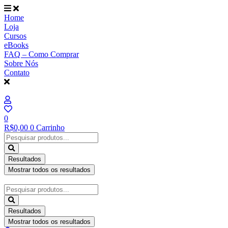
Ir
para
Home
o
Loja
conteúdo
Cursos
eBooks
FAQ – Como Comprar
Sobre Nós
Contato
0
R$
0,00
0
Carrinho
Pesquisar
...
Resultados
Mostrar todos os resultados
Pesquisar
...
Resultados
Mostrar todos os resultados