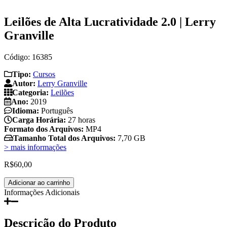
Leilões de Alta Lucratividade 2.0 | Lerry
Granville
Código: 16385
Tipo:
Cursos
Autor:
Lerry Granville
Categoria:
Leilões
Ano:
2019
Idioma:
Português
Carga Horária:
27 horas
Formato dos Arquivos:
MP4
Tamanho Total dos Arquivos:
7,70 GB
> mais informações
R$
60,00
Leilões
Adicionar ao carrinho
de
Informações Adicionais
Alta
Lucratividade
2.0
Descrição do Produto
|