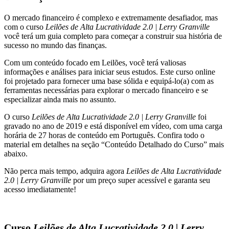
Lerry
O mercado financeiro é complexo e extremamente desafiador, mas
Granville
com o curso
Leilões de Alta Lucratividade 2.0 | Lerry Granville
quantidade
você terá um guia completo para começar a construir sua história de
sucesso no mundo das finanças.
Com um conteúdo focado em Leilões, você terá valiosas
informações e análises para iniciar seus estudos. Este curso online
foi projetado para fornecer uma base sólida e equipá-lo(a) com as
ferramentas necessárias para explorar o mercado financeiro e se
especializar ainda mais no assunto.
O curso
Leilões de Alta Lucratividade 2.0 | Lerry Granville
foi
gravado no ano de 2019 e está disponível em vídeo, com uma carga
horária de 27 horas de conteúdo em Português. Confira todo o
material em detalhes na seção “Conteúdo Detalhado do Curso” mais
abaixo.
Não perca mais tempo, adquira agora
Leilões de Alta Lucratividade
2.0 | Lerry Granville
por um preço super acessível e garanta seu
acesso imediatamente!
Curso
Leilões de Alta Lucratividade 2.0 | Lerry