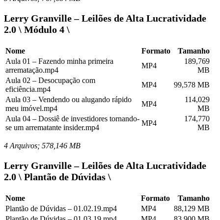
Lerry Granville – Leilões de Alta Lucratividade
2.0 \ Módulo 4 \
Nome
Formato
Tamanho
Aula 01 – Fazendo minha primeira
189,769
MP4
arrematação.mp4
MB
Aula 02 – Desocupação com
MP4
99,578 MB
eficiência.mp4
Aula 03 – Vendendo ou alugando rápido
114,029
MP4
meu imóvel.mp4
MB
Aula 04 – Dossiê de investidores tornando-
174,770
MP4
se um arrematante insider.mp4
MB
4 Arquivos; 578,146 MB
Lerry Granville – Leilões de Alta Lucratividade
2.0 \ Plantão de Dúvidas \
Nome
Formato
Tamanho
Plantão de Dúvidas – 01.02.19.mp4
MP4
88,129 MB
Plantão de Dúvidas – 01.03.19.mp4
MP4
83,900 MB