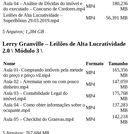
Aula 04 – Análise de Dívidas do imóvel e
180,236
MP4
do executado – Concurso de Credores.mp4
MB
Leilões de Alta Lucratividade –
MP4
56,391 MB
SuperBônus 29.03.2019.mp4
5 Arquivos; 1,284 GB
Lerry Granville – Leilões de Alta Lucratividade
2.0 \ Módulo 3 \
Nome
Formato
Tamanho
Aula 01- Comprando imóveis pela metade
165,356
MP4
do preço e preço vil.mp4
MB
Aula 02 – Arrematar sem ou com pouco
147,059
MP4
dinheiro.mp4
MB
Aula 03 – Contabilidade Legal do
175,768
MP4
imóvel.mp4
MB
Aula 04 – Como obter informações sobre o
137,283
MP4
ocupante.mp4
MB
142,218
Aula 05 – Checklist do Granvas.mp4
MP4
MB
5 Arquivos; 767,684 MB