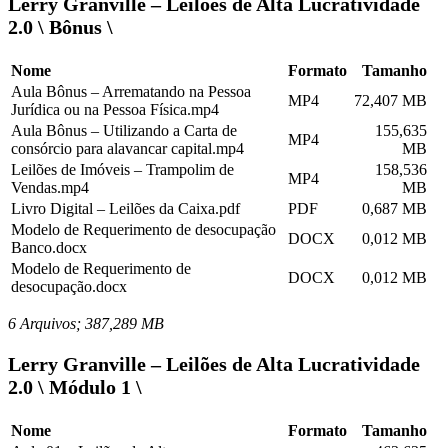
Lerry Granville – Leilões de Alta Lucratividade
2.0 \ Bônus \
Nome
Formato
Tamanho
Aula Bônus – Arrematando na Pessoa
MP4
72,407 MB
Jurídica ou na Pessoa Física.mp4
Aula Bônus – Utilizando a Carta de
155,635
MP4
consórcio para alavancar capital.mp4
MB
Leilões de Imóveis – Trampolim de
158,536
MP4
Vendas.mp4
MB
Livro Digital – Leilões da Caixa.pdf
PDF
0,687 MB
Modelo de Requerimento de desocupação
DOCX
0,012 MB
Banco.docx
Modelo de Requerimento de
DOCX
0,012 MB
desocupação.docx
6 Arquivos; 387,289 MB
Lerry Granville – Leilões de Alta Lucratividade
2.0 \ Módulo 1 \
Nome
Formato
Tamanho