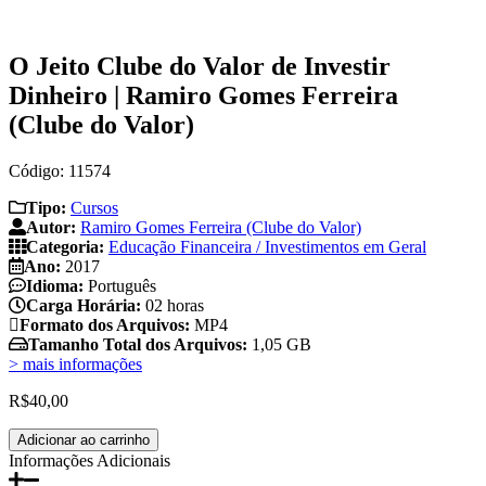
O Jeito Clube do Valor de Investir
Dinheiro | Ramiro Gomes Ferreira
(Clube do Valor)
Código: 11574
Tipo:
Cursos
Autor:
Ramiro Gomes Ferreira (Clube do Valor)
Categoria:
Educação Financeira / Investimentos em Geral
Ano:
2017
Idioma:
Português
Carga Horária:
02 horas
Formato dos Arquivos:
MP4
Tamanho Total dos Arquivos:
1,05 GB
> mais informações
R$
40,00
O
Adicionar ao carrinho
Jeito
Informações Adicionais
Clube