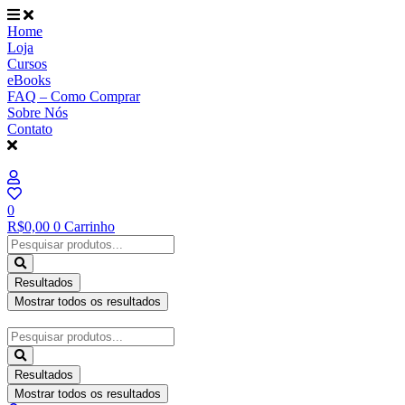
Ir
para
Home
o
Loja
conteúdo
Cursos
eBooks
FAQ – Como Comprar
Sobre Nós
Contato
0
R$
0,00
0
Carrinho
Pesquisar
...
Resultados
Mostrar todos os resultados
Pesquisar
...
Resultados
Mostrar todos os resultados