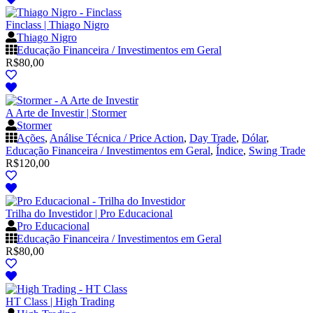
Finclass | Thiago Nigro
Thiago Nigro
Educação Financeira / Investimentos em Geral
R$
80,00
A Arte de Investir | Stormer
Stormer
Ações
,
Análise Técnica / Price Action
,
Day Trade
,
Dólar
,
Educação Financeira / Investimentos em Geral
,
Índice
,
Swing Trade
R$
120,00
Trilha do Investidor | Pro Educacional
Pro Educacional
Educação Financeira / Investimentos em Geral
R$
80,00
HT Class | High Trading