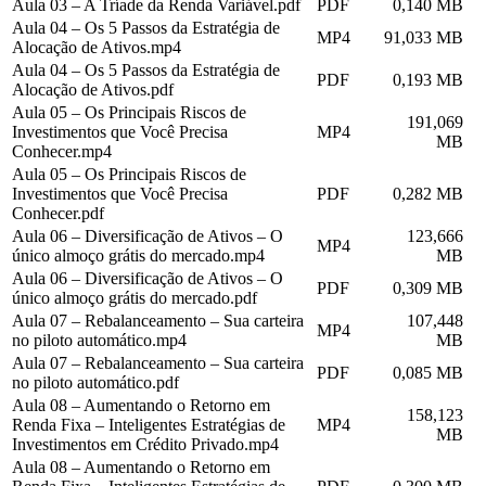
Aula 03 – A Tríade da Renda Variável.pdf
PDF
0,140 MB
Aula 04 – Os 5 Passos da Estratégia de
MP4
91,033 MB
Alocação de Ativos.mp4
Aula 04 – Os 5 Passos da Estratégia de
PDF
0,193 MB
Alocação de Ativos.pdf
Aula 05 – Os Principais Riscos de
191,069
Investimentos que Você Precisa
MP4
MB
Conhecer.mp4
Aula 05 – Os Principais Riscos de
Investimentos que Você Precisa
PDF
0,282 MB
Conhecer.pdf
Aula 06 – Diversificação de Ativos – O
123,666
MP4
único almoço grátis do mercado.mp4
MB
Aula 06 – Diversificação de Ativos – O
PDF
0,309 MB
único almoço grátis do mercado.pdf
Aula 07 – Rebalanceamento – Sua carteira
107,448
MP4
no piloto automático.mp4
MB
Aula 07 – Rebalanceamento – Sua carteira
PDF
0,085 MB
no piloto automático.pdf
Aula 08 – Aumentando o Retorno em
158,123
Renda Fixa – Inteligentes Estratégias de
MP4
MB
Investimentos em Crédito Privado.mp4
Aula 08 – Aumentando o Retorno em