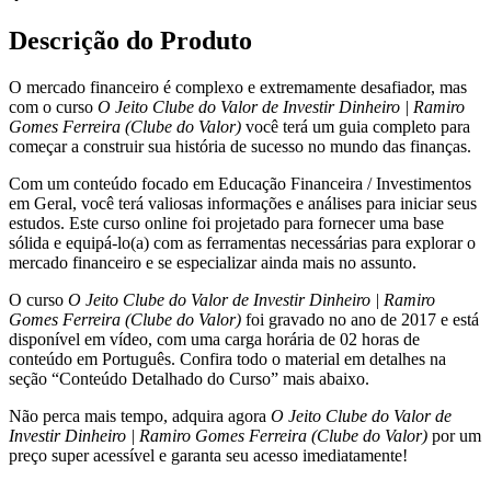
do
Valor
Descrição do Produto
de
Investir
O mercado financeiro é complexo e extremamente desafiador, mas
Dinheiro
com o curso
O Jeito Clube do Valor de Investir Dinheiro | Ramiro
|
Gomes Ferreira (Clube do Valor)
você terá um guia completo para
Ramiro
começar a construir sua história de sucesso no mundo das finanças.
Gomes
Ferreira
Com um conteúdo focado em Educação Financeira / Investimentos
(Clube
em Geral, você terá valiosas informações e análises para iniciar seus
do
estudos. Este curso online foi projetado para fornecer uma base
Valor)
sólida e equipá-lo(a) com as ferramentas necessárias para explorar o
quantidade
mercado financeiro e se especializar ainda mais no assunto.
O curso
O Jeito Clube do Valor de Investir Dinheiro | Ramiro
Gomes Ferreira (Clube do Valor)
foi gravado no ano de 2017 e está
disponível em vídeo, com uma carga horária de 02 horas de
conteúdo em Português. Confira todo o material em detalhes na
seção “Conteúdo Detalhado do Curso” mais abaixo.
Não perca mais tempo, adquira agora
O Jeito Clube do Valor de
Investir Dinheiro | Ramiro Gomes Ferreira (Clube do Valor)
por um
preço super acessível e garanta seu acesso imediatamente!