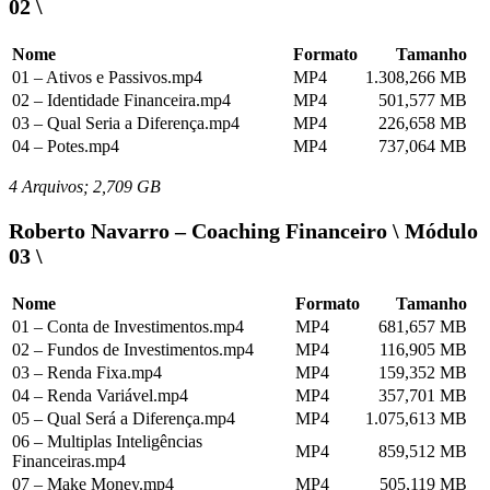
02 \
Nome
Formato
Tamanho
01 – Ativos e Passivos.mp4
MP4
1.308,266 MB
02 – Identidade Financeira.mp4
MP4
501,577 MB
03 – Qual Seria a Diferença.mp4
MP4
226,658 MB
04 – Potes.mp4
MP4
737,064 MB
4 Arquivos; 2,709 GB
Roberto Navarro – Coaching Financeiro \ Módulo
03 \
Nome
Formato
Tamanho
01 – Conta de Investimentos.mp4
MP4
681,657 MB
02 – Fundos de Investimentos.mp4
MP4
116,905 MB
03 – Renda Fixa.mp4
MP4
159,352 MB
04 – Renda Variável.mp4
MP4
357,701 MB
05 – Qual Será a Diferença.mp4
MP4
1.075,613 MB
06 – Multiplas Inteligências
MP4
859,512 MB
Financeiras.mp4
07 – Make Money.mp4
MP4
505,119 MB