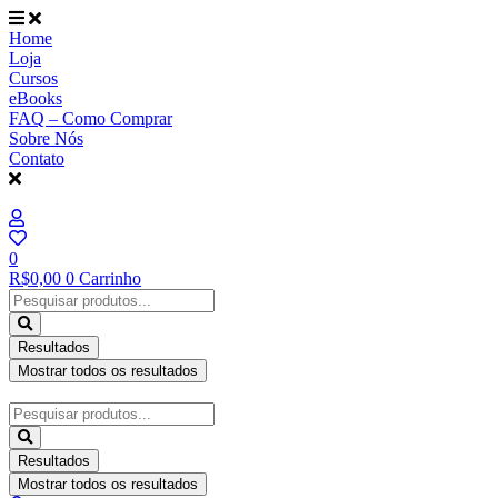
Ir
para
Home
o
Loja
conteúdo
Cursos
eBooks
FAQ – Como Comprar
Sobre Nós
Contato
0
R$
0,00
0
Carrinho
Pesquisar
...
Resultados
Mostrar todos os resultados
Pesquisar
...
Resultados
Mostrar todos os resultados