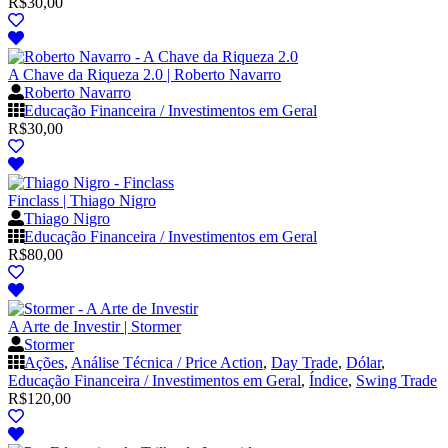
R$
30,00
A Chave da Riqueza 2.0 | Roberto Navarro
Roberto Navarro
Educação Financeira / Investimentos em Geral
R$
30,00
Finclass | Thiago Nigro
Thiago Nigro
Educação Financeira / Investimentos em Geral
R$
80,00
A Arte de Investir | Stormer
Stormer
Ações
,
Análise Técnica / Price Action
,
Day Trade
,
Dólar
,
Educação Financeira / Investimentos em Geral
,
Índice
,
Swing Trade
R$
120,00