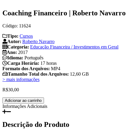
Coaching Financeiro | Roberto Navarro
Código: 11624
Tipo:
Cursos
Autor:
Roberto Navarro
Categoria:
Educação Financeira / Investimentos em Geral
Ano:
2017
Idioma:
Português
Carga Horária:
17 horas
Formato dos Arquivos:
MP4
Tamanho Total dos Arquivos:
12,60 GB
> mais informações
R$
30,00
Coaching
Adicionar ao carrinho
Financeiro
Informações Adicionais
|
Roberto
Navarro
Descrição do Produto
quantidade