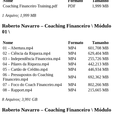
Nome
Formato
Tamanho
Coaching Financeiro Training.pdf
PDF
1,999 MB
1 Arquivo; 1,999 MB
Roberto Navarro – Coaching Financeiro \ Módulo
01 \
Nome
Formato
Tamanho
01 – Abertura.mp4
MP4
601,708 MB
02 – Ciência da Riqueza.mp4
MP4
629,404 MB
03 – Independência Financeira.mp4
MP4
255,726 MB
04 – Pilares da Riqueza.mp4
MP4
442,213 MB
05 – Cartão de Crédito.mp4
MP4
446,934 MB
06 – Pressupostos do Coaching
MP4
692,362 MB
Financeiro.mp4
07 – Foco do Coach Financeiro.mp4
MP4
802,266 MB
08 – Rapport.mp4
MP4
215,665 MB
8 Arquivos; 3,991 GB
Roberto Navarro – Coaching Financeiro \ Módulo