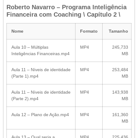
Roberto Navarro – Programa Inteligência
Financeira com Coaching \ Capítulo 2 \
Nome
Formato
Tamanho
Aula 10 – Múltiplas
MP4
245,733
Inteligências Financeiras.mp4
MB
Aula 11 – Níveis de identidade
MP4
253,484
(Parte 1).mp4
MB
Aula 11 – Níveis de identidade
MP4
143,938
(Parte 2).mp4
MB
Aula 12 – Plano de Ação.mp4
MP4
161,360
MB
Aula 13 – Qual seria a
MP4
225,436