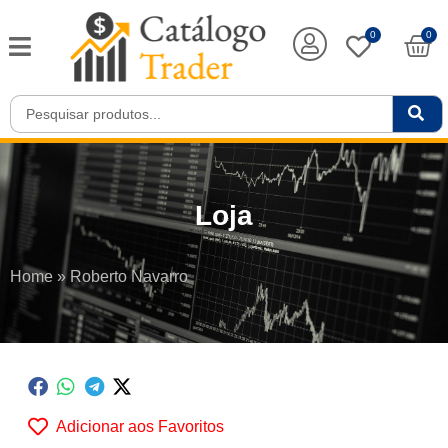
0
0
Loja
Home
»
Roberto Navarro
Adicionar aos Favoritos