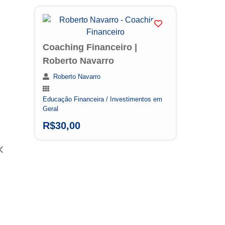
Coaching Financeiro |
A 
Roberto Navarro
Ro
Roberto Navarro
Educação Financeira / Investimentos em
Edu
Geral
Gera
R$
30,00
R$