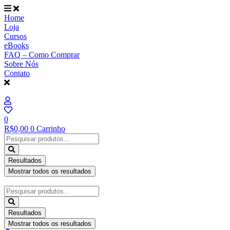
Ir
para
Home
o
Loja
conteúdo
Cursos
eBooks
FAQ – Como Comprar
Sobre Nós
Contato
0
R$
0,00
0
Carrinho
Pesquisar
...
Resultados
Mostrar todos os resultados
Pesquisar
...
Resultados
Mostrar todos os resultados