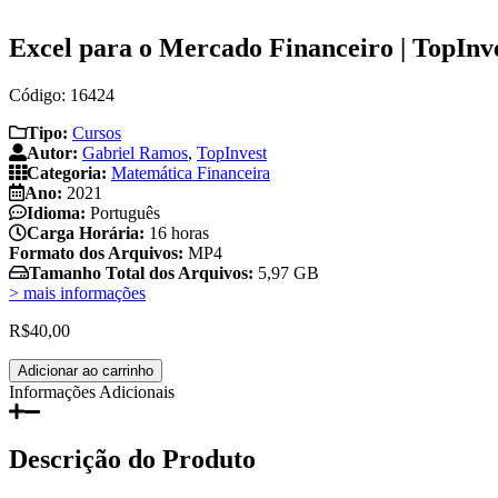
Excel para o Mercado Financeiro | TopInv
Código: 16424
Tipo:
Cursos
Autor:
Gabriel Ramos
,
TopInvest
Categoria:
Matemática Financeira
Ano:
2021
Idioma:
Português
Carga Horária:
16 horas
Formato dos Arquivos:
MP4
Tamanho Total dos Arquivos:
5,97 GB
> mais informações
R$
40,00
Excel
Adicionar ao carrinho
para
Informações Adicionais
o
Mercado
Financeiro
Descrição do Produto
|
TopInvest,