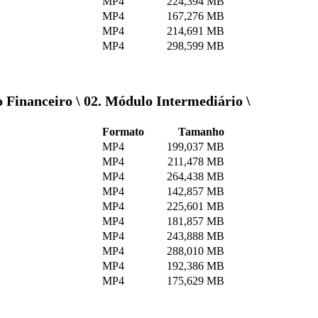
MP4
224,394 MB
MP4
167,276 MB
MP4
214,691 MB
MP4
298,599 MB
 Financeiro \ 02. Módulo Intermediário \
Formato
Tamanho
MP4
199,037 MB
MP4
211,478 MB
MP4
264,438 MB
MP4
142,857 MB
MP4
225,601 MB
MP4
181,857 MB
MP4
243,888 MB
MP4
288,010 MB
MP4
192,386 MB
MP4
175,629 MB