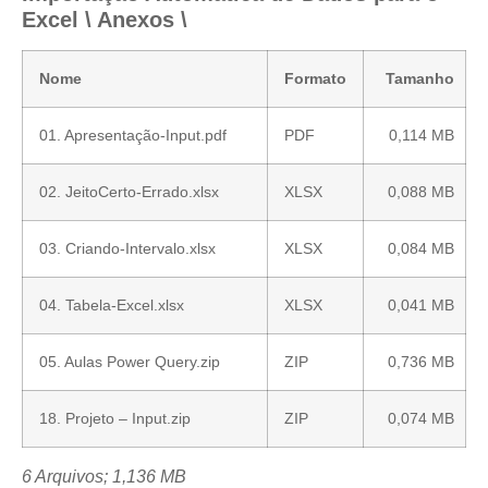
Excel \ Anexos \
Nome
Formato
Tamanho
01. Apresentação-Input.pdf
PDF
0,114 MB
02. JeitoCerto-Errado.xlsx
XLSX
0,088 MB
03. Criando-Intervalo.xlsx
XLSX
0,084 MB
04. Tabela-Excel.xlsx
XLSX
0,041 MB
05. Aulas Power Query.zip
ZIP
0,736 MB
18. Projeto – Input.zip
ZIP
0,074 MB
6 Arquivos; 1,136 MB