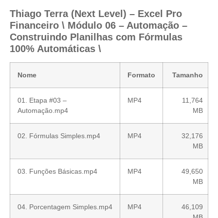
Thiago Terra (Next Level) – Excel Pro
Financeiro \ Módulo 06 – Automação –
Construindo Planilhas com Fórmulas
100% Automáticas \
Nome
Formato
Tamanho
01. Etapa #03 –
MP4
11,764
Automação.mp4
MB
02. Fórmulas Simples.mp4
MP4
32,176
MB
03. Funções Básicas.mp4
MP4
49,650
MB
04. Porcentagem Simples.mp4
MP4
46,109
MB