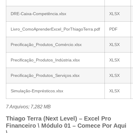
DRE-Caixa-Competência.xlsx
XLSX
Livro_ComoAprenderExcel_PorThiagoTerra.pdf
PDF
Precificação_Produtos_Comércio.xlsx
XLSX
Precificação_Produtos_Indústria.xlsx
XLSX
Precificação_Produtos_Serviços.xlsx
XLSX
Simulação-Emprésticos.xlsx
XLSX
7 Arquivos; 7,282 MB
Thiago Terra (Next Level) – Excel Pro
Financeiro \ Módulo 01 – Comece Por Aqui
\