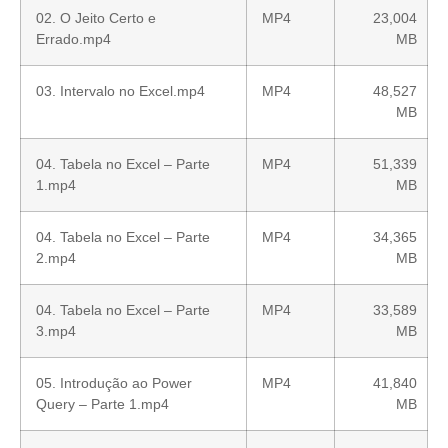
02. O Jeito Certo e
MP4
23,004
Errado.mp4
MB
03. Intervalo no Excel.mp4
MP4
48,527
MB
04. Tabela no Excel – Parte
MP4
51,339
1.mp4
MB
04. Tabela no Excel – Parte
MP4
34,365
2.mp4
MB
04. Tabela no Excel – Parte
MP4
33,589
3.mp4
MB
05. Introdução ao Power
MP4
41,840
Query – Parte 1.mp4
MB