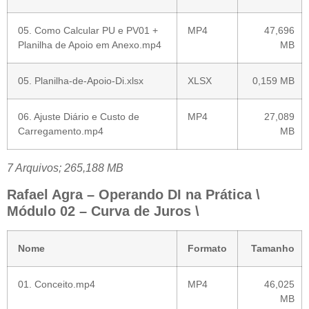
05. Como Calcular PU e PV01 +
MP4
47,696
Planilha de Apoio em Anexo.mp4
MB
05. Planilha-de-Apoio-Di.xlsx
XLSX
0,159 MB
06. Ajuste Diário e Custo de
MP4
27,089
Carregamento.mp4
MB
7 Arquivos; 265,188 MB
Rafael Agra – Operando DI na Prática \
Módulo 02 – Curva de Juros \
Nome
Formato
Tamanho
01. Conceito.mp4
MP4
46,025
MB