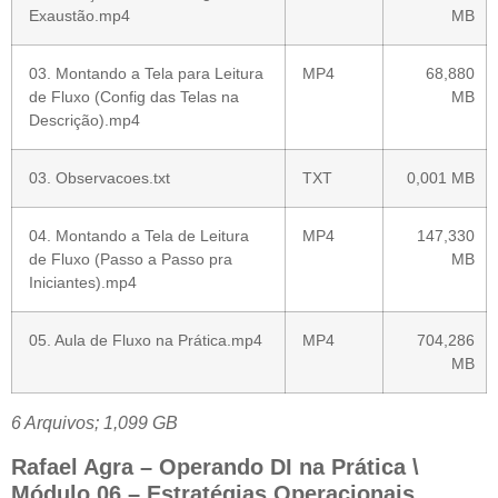
Exaustão.mp4
MB
03. Montando a Tela para Leitura
MP4
68,880
de Fluxo (Config das Telas na
MB
Descrição).mp4
03. Observacoes.txt
TXT
0,001 MB
04. Montando a Tela de Leitura
MP4
147,330
de Fluxo (Passo a Passo pra
MB
Iniciantes).mp4
05. Aula de Fluxo na Prática.mp4
MP4
704,286
MB
6 Arquivos; 1,099 GB
Rafael Agra – Operando DI na Prática \
Módulo 06 – Estratégias Operacionais