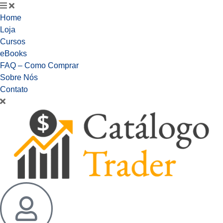
Home
Loja
Cursos
eBooks
FAQ – Como Comprar
Sobre Nós
Contato