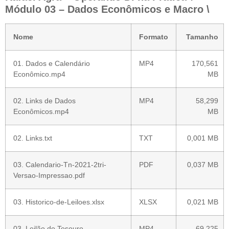
Módulo 03 – Dados Econômicos e Macro \
Nome
Formato
Tamanho
01. Dados e Calendário
MP4
170,561
Econômico.mp4
MB
02. Links de Dados
MP4
58,299
Econômicos.mp4
MB
02. Links.txt
TXT
0,001 MB
03. Calendario-Tn-2021-2tri-
PDF
0,037 MB
Versao-Impressao.pdf
03. Historico-de-Leiloes.xlsx
XLSX
0,021 MB
03. Leilão do Tesouro
MP4
69,225