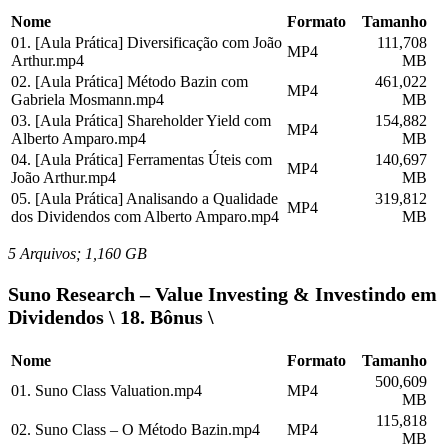
Nome
Formato
Tamanho
01. [Aula Prática] Diversificação com João
111,708
MP4
Arthur.mp4
MB
02. [Aula Prática] Método Bazin com
461,022
MP4
Gabriela Mosmann.mp4
MB
03. [Aula Prática] Shareholder Yield com
154,882
MP4
Alberto Amparo.mp4
MB
04. [Aula Prática] Ferramentas Úteis com
140,697
MP4
João Arthur.mp4
MB
05. [Aula Prática] Analisando a Qualidade
319,812
MP4
dos Dividendos com Alberto Amparo.mp4
MB
5 Arquivos; 1,160 GB
Suno Research – Value Investing & Investindo em
Dividendos \ 18. Bônus \
Nome
Formato
Tamanho
500,609
01. Suno Class Valuation.mp4
MP4
MB
115,818
02. Suno Class – O Método Bazin.mp4
MP4
MB