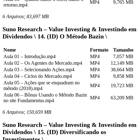
MP4
9,765 MB
retorno.mp4
6 Arquivos; 83,697 MB
Suno Research – Value Investing & Investindo em
Dividendos \ 14. (ID) O Método Bazin \
Nome
Formato
Tamanho
Aula 01 – Introdução.mp4
MP4
7,057 MB
Aula 02 – Os Agentes do Mercado.mp4
MP4
12,149 MB
Aula 03 – Selecionando Ações.mp4
MP4
38,664 MB
Aula 04 – Ciclos do Mercado.mp4
MP4
9,858 MB
Aula 05 – Ações que se enquadram no
MP4
19,723 MB
método (2018).mp4
Aula 06 – Bônus Usando o Método Bazin
MP4
63,209 MB
no site Fundamentus.mp4
6 Arquivos; 150,659 MB
Suno Research – Value Investing & Investindo em
Dividendos \ 15. (ID) Diversificando os
Investimentos \