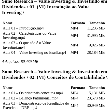
Suno Research – Value Investing & Investindo em
Dividendos \ 01. (VI) Introdução ao Value
Investing \
Nome
Formato
Tamanho
Aula 01 – Introdução.mp4
MP4
11,235 MB
Aula 02 – Características do Value
MP4
31,995 MB
Investing.mp4
Aula 03 – O que não é o Value
MP4
9,025 MB
Investing.mp4
Aula 04 – Value Investing no Brasil.mp4
MP4
28,184 MB
4 Arquivos; 80,439 MB
Suno Research – Value Investing & Investindo em
Dividendos \ 02. (VI) Conceitos de Contabilidade \
Nome
Formato
Tamanho
Aula 01 – Os principais conceitos.mp4
MP4
15,131 MB
Aula 02 – Balanço Patrimonial.mp4
MP4
23,573 MB
Aula 03 – Demonstração de Resultados do
MP4
30,949 MB
Exercício – DRE.mp4