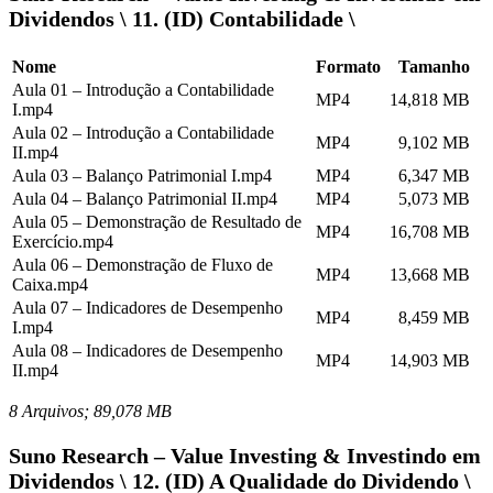
Dividendos \ 11. (ID) Contabilidade \
Nome
Formato
Tamanho
Aula 01 – Introdução a Contabilidade
MP4
14,818 MB
I.mp4
Aula 02 – Introdução a Contabilidade
MP4
9,102 MB
II.mp4
Aula 03 – Balanço Patrimonial I.mp4
MP4
6,347 MB
Aula 04 – Balanço Patrimonial II.mp4
MP4
5,073 MB
Aula 05 – Demonstração de Resultado de
MP4
16,708 MB
Exercício.mp4
Aula 06 – Demonstração de Fluxo de
MP4
13,668 MB
Caixa.mp4
Aula 07 – Indicadores de Desempenho
MP4
8,459 MB
I.mp4
Aula 08 – Indicadores de Desempenho
MP4
14,903 MB
II.mp4
8 Arquivos; 89,078 MB
Suno Research – Value Investing & Investindo em
Dividendos \ 12. (ID) A Qualidade do Dividendo \