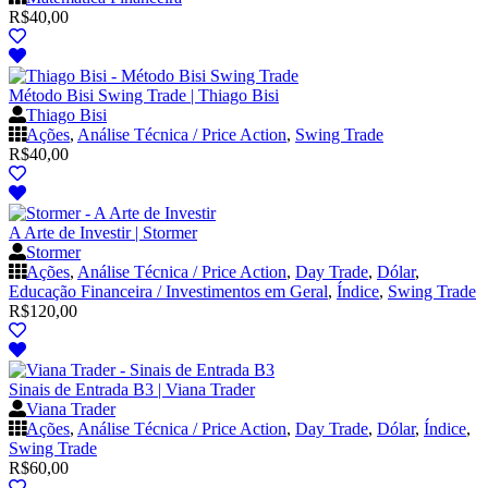
R$
40,00
Método Bisi Swing Trade | Thiago Bisi
Thiago Bisi
Ações
,
Análise Técnica / Price Action
,
Swing Trade
R$
40,00
A Arte de Investir | Stormer
Stormer
Ações
,
Análise Técnica / Price Action
,
Day Trade
,
Dólar
,
Educação Financeira / Investimentos em Geral
,
Índice
,
Swing Trade
R$
120,00
Sinais de Entrada B3 | Viana Trader
Viana Trader
Ações
,
Análise Técnica / Price Action
,
Day Trade
,
Dólar
,
Índice
,
Swing Trade
R$
60,00