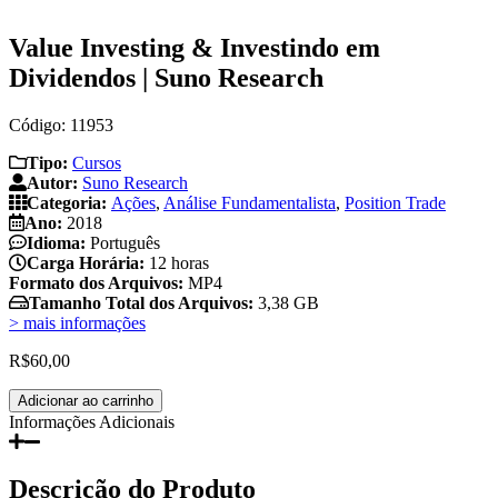
Value Investing & Investindo em
Dividendos | Suno Research
Código: 11953
Tipo:
Cursos
Autor:
Suno Research
Categoria:
Ações
,
Análise Fundamentalista
,
Position Trade
Ano:
2018
Idioma:
Português
Carga Horária:
12 horas
Formato dos Arquivos:
MP4
Tamanho Total dos Arquivos:
3,38 GB
> mais informações
R$
60,00
Value
Adicionar ao carrinho
Investing
Informações Adicionais
&
Investindo
em
Descrição do Produto
Dividendos