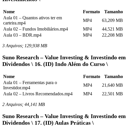
Nome
Formato
Tamanho
Aula 01 – Quantos ativos ter em
MP4
63,209 MB
carteira.mp4
Aula 02 – Fundos Imobiliários.mp4
MP4
44,521 MB
Aula 03 – BDR.mp4
MP4
22,208 MB
3 Arquivos; 129,938 MB
Suno Research – Value Investing & Investindo em
Dividendos \ 16. (ID) Indo Além do Curso \
Nome
Formato
Tamanho
Aula 01 – Ferramentas para o
MP4
21,640 MB
Investidor.mp4
Aula 02 – Livros Recomendados.mp4
MP4
22,501 MB
2 Arquivos; 44,141 MB
Suno Research – Value Investing & Investindo em
Dividendos \ 17. (ID) Aulas Práticas \