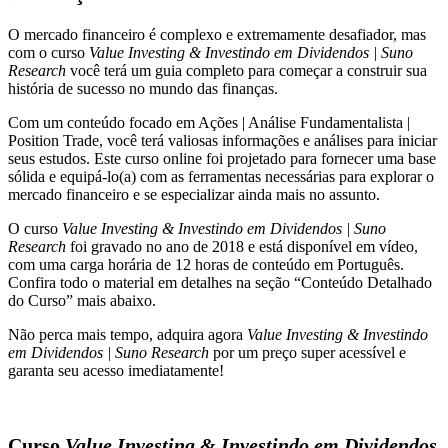
|
O mercado financeiro é complexo e extremamente desafiador, mas
Suno
com o curso
Value Investing & Investindo em Dividendos | Suno
Research
Research
você terá um guia completo para começar a construir sua
quantidade
história de sucesso no mundo das finanças.
Com um conteúdo focado em Ações | Análise Fundamentalista |
Position Trade, você terá valiosas informações e análises para iniciar
seus estudos. Este curso online foi projetado para fornecer uma base
sólida e equipá-lo(a) com as ferramentas necessárias para explorar o
mercado financeiro e se especializar ainda mais no assunto.
O curso
Value Investing & Investindo em Dividendos | Suno
Research
foi gravado no ano de 2018 e está disponível em vídeo,
com uma carga horária de 12 horas de conteúdo em Português.
Confira todo o material em detalhes na seção “Conteúdo Detalhado
do Curso” mais abaixo.
Não perca mais tempo, adquira agora
Value Investing & Investindo
em Dividendos | Suno Research
por um preço super acessível e
garanta seu acesso imediatamente!
Curso
Value Investing & Investindo em Dividendos