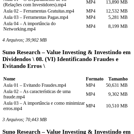
MP4
13,890 MB
(Relações com Investidores).mp4
Aula 02 – Ferramentas Gratuitas.mp4
MP4
12,532 MB
Aula 03 – Ferramentas Pagas.mp4
MP4
5,281 MB
Aula 04 – A importância do
MP4
8,199 MB
Networking.mp4
4 Arquivos; 39,902 MB
Suno Research – Value Investing & Investindo em
Dividendos \ 08. (VI) Identificando Fraudes e
Evitando Erros \
Nome
Formato
Tamanho
Aula 01 – Evitando Fraudes.mp4
MP4
50,631 MB
Aula 02 – As características de uma
MP4
9,302 MB
fraude.mp4
Aula 03 – A importância e como minimizar
MP4
10,510 MB
erros.mp4
3 Arquivos; 70,443 MB
Suno Research – Value Investing & Investindo em