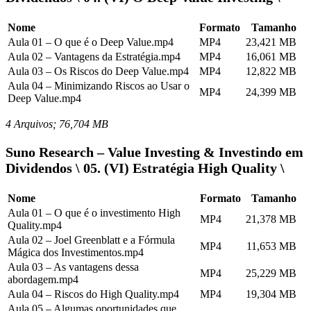
Nome
Formato
Tamanho
Aula 01 – O que é o Deep Value.mp4
MP4
23,421 MB
Aula 02 – Vantagens da Estratégia.mp4
MP4
16,061 MB
Aula 03 – Os Riscos do Deep Value.mp4
MP4
12,822 MB
Aula 04 – Minimizando Riscos ao Usar o
MP4
24,399 MB
Deep Value.mp4
4 Arquivos; 76,704 MB
Suno Research – Value Investing & Investindo em
Dividendos \ 05. (VI) Estratégia High Quality \
Nome
Formato
Tamanho
Aula 01 – O que é o investimento High
MP4
21,378 MB
Quality.mp4
Aula 02 – Joel Greenblatt e a Fórmula
MP4
11,653 MB
Mágica dos Investimentos.mp4
Aula 03 – As vantagens dessa
MP4
25,229 MB
abordagem.mp4
Aula 04 – Riscos do High Quality.mp4
MP4
19,304 MB
Aula 05 – Algumas oportunidades que