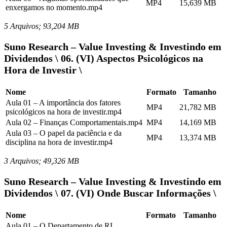
MP4
15,639 MB
enxergamos no momento.mp4
5 Arquivos; 93,204 MB
Suno Research – Value Investing & Investindo em
Dividendos \ 06. (VI) Aspectos Psicológicos na
Hora de Investir \
Nome
Formato
Tamanho
Aula 01 – A importância dos fatores
MP4
21,782 MB
psicológicos na hora de investir.mp4
Aula 02 – Finanças Comportamentais.mp4
MP4
14,169 MB
Aula 03 – O papel da paciência e da
MP4
13,374 MB
disciplina na hora de investir.mp4
3 Arquivos; 49,326 MB
Suno Research – Value Investing & Investindo em
Dividendos \ 07. (VI) Onde Buscar Informações \
Nome
Formato
Tamanho
Aula 01 – O Departamento de RI