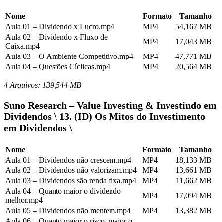
Nome
Formato
Tamanho
Aula 01 – Dividendo x Lucro.mp4
MP4
54,167 MB
Aula 02 – Dividendo x Fluxo de
MP4
17,043 MB
Caixa.mp4
Aula 03 – O Ambiente Competitivo.mp4
MP4
47,771 MB
Aula 04 – Questões Cíclicas.mp4
MP4
20,564 MB
4 Arquivos; 139,544 MB
Suno Research – Value Investing & Investindo em
Dividendos \ 13. (ID) Os Mitos do Investimento
em Dividendos \
Nome
Formato
Tamanho
Aula 01 – Dividendos não crescem.mp4
MP4
18,133 MB
Aula 02 – Dividendos não valorizam.mp4
MP4
13,661 MB
Aula 03 – Dividendos são renda fixa.mp4
MP4
11,662 MB
Aula 04 – Quanto maior o dividendo
MP4
17,094 MB
melhor.mp4
Aula 05 – Dividendos não mentem.mp4
MP4
13,382 MB
Aula 06 – Quanto maior o risco, maior o