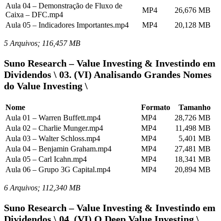
Aula 04 – Demonstração de Fluxo de
MP4
26,676 MB
Caixa – DFC.mp4
Aula 05 – Indicadores Importantes.mp4
MP4
20,128 MB
5 Arquivos; 116,457 MB
Suno Research – Value Investing & Investindo em
Dividendos \ 03. (VI) Analisando Grandes Nomes
do Value Investing \
Nome
Formato
Tamanho
Aula 01 – Warren Buffett.mp4
MP4
28,726 MB
Aula 02 – Charlie Munger.mp4
MP4
11,498 MB
Aula 03 – Walter Schloss.mp4
MP4
5,401 MB
Aula 04 – Benjamin Graham.mp4
MP4
27,481 MB
Aula 05 – Carl Icahn.mp4
MP4
18,341 MB
Aula 06 – Grupo 3G Capital.mp4
MP4
20,894 MB
6 Arquivos; 112,340 MB
Suno Research – Value Investing & Investindo em
Dividendos \ 04. (VI) O Deep Value Investing \