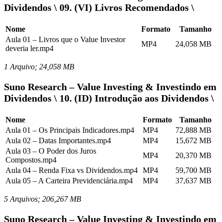
Dividendos \ 09. (VI) Livros Recomendados \
Nome
Formato
Tamanho
Aula 01 – Livros que o Value Investor
MP4
24,058 MB
deveria ler.mp4
1 Arquivo; 24,058 MB
Suno Research – Value Investing & Investindo em
Dividendos \ 10. (ID) Introdução aos Dividendos \
Nome
Formato
Tamanho
Aula 01 – Os Principais Indicadores.mp4
MP4
72,888 MB
Aula 02 – Datas Importantes.mp4
MP4
15,672 MB
Aula 03 – O Poder dos Juros
MP4
20,370 MB
Compostos.mp4
Aula 04 – Renda Fixa vs Dividendos.mp4
MP4
59,700 MB
Aula 05 – A Carteira Previdenciária.mp4
MP4
37,637 MB
5 Arquivos; 206,267 MB
Suno Research – Value Investing & Investindo em