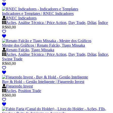
Indicadores e Templates | RNEC Indicadores
RNEC Indicadores
Ações
,
Análise Técnica / Price Action
,
Day Trade
,
Dólar
,
Índice
R$
60,00
Mestre dos Gráficos | Renato Falcão, Tiago Missaka
Renato Falcão
,
Tiago Missaka
Ações
,
Análise Técnica / Price Action
,
Day Trade
,
Dólar
,
Índice
,
Swing Trade
R$
60,00
Buy & Hold – Gestão Inteligente | Figueredo Invest
Figueredo Invest
Ações
,
Position Trade
R$
60,00