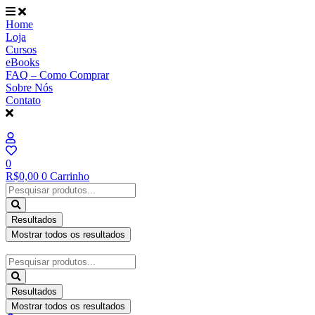
Ir
para
Home
o
Loja
conteúdo
Cursos
eBooks
FAQ – Como Comprar
Sobre Nós
Contato
0
R$
0,00
0
Carrinho
Pesquisar
...
Resultados
Mostrar todos os resultados
Pesquisar
...
Resultados
Mostrar todos os resultados