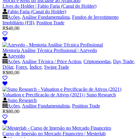
Lives do Holder | Fabio Faria (Canal do Holder)
Fabio Faria (Canal do Holder)
Ações
,
Análise Fundamentalista
,
Fundos de Investimento
Imobiliário (FII)
,
Position Trade
R$
40,00
Mentoria Análise Técnica Profissional | Azevedo
Azevedo
Ações
,
Análise Técnica / Price Action
,
Criptomoedas
,
Day Trade
,
Dólar
,
Forex
,
Índice
,
Swing Trade
R$
80,00
Valuation e Precificação de Ativos (2021) | Suno Research
Suno Research
Ações
,
Análise Fundamentalista
,
Position Trade
R$
80,00
Curso de Imersão no Mercado Financeiro | Mesterlab