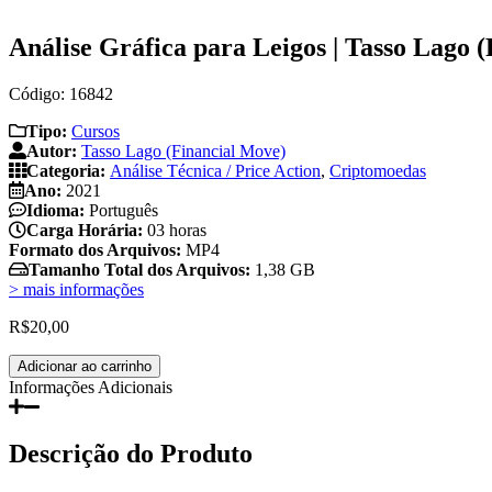
Análise Gráfica para Leigos | Tasso Lago 
Código: 16842
Tipo:
Cursos
Autor:
Tasso Lago (Financial Move)
Categoria:
Análise Técnica / Price Action
,
Criptomoedas
Ano:
2021
Idioma:
Português
Carga Horária:
03 horas
Formato dos Arquivos:
MP4
Tamanho Total dos Arquivos:
1,38 GB
> mais informações
R$
20,00
Análise
Adicionar ao carrinho
Gráfica
Informações Adicionais
para
Leigos
|
Descrição do Produto
Tasso
Lago