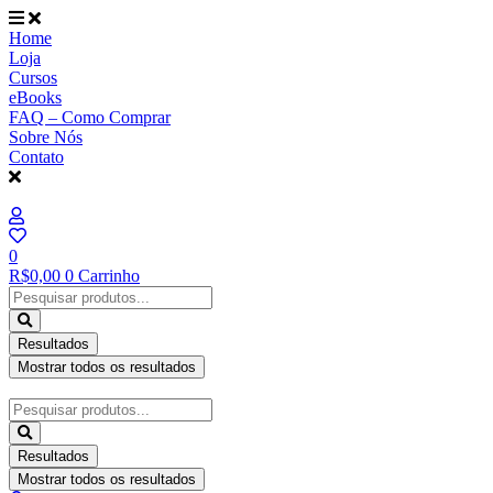
Ir
para
Home
o
Loja
conteúdo
Cursos
eBooks
FAQ – Como Comprar
Sobre Nós
Contato
0
R$
0,00
0
Carrinho
Pesquisar
...
Resultados
Mostrar todos os resultados
Pesquisar
...
Resultados
Mostrar todos os resultados