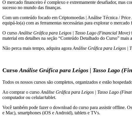
O mercado financeiro é complexo e extremamente desafiador, mas c
(Financial
sucesso no mundo das finanças.
Move)
quantidade
Com um conteúdo focado em Criptomoedas | Análise Técnica / Price Acti
equipá-lo(a) com as ferramentas necessárias para explorar o mercado f
O curso
Análise Gráfica para Leigos | Tasso Lago (Financial Move)
f
material em detalhes na seção “Conteúdo Detalhado do Curso” mais a
Não perca mais tempo, adquira agora
Análise Gráfica para Leigos | 
Curso
Análise Gráfica para Leigos | Tasso Lago (Fi
Todos os nossos cursos são completos, organizados e estão hospeda
Ao comprar o curso
Análise Gráfica para Leigos | Tasso Lago (Fina
computador ou celular/tablet.
Você também pode fazer o download do curso para assistir offline. O
e Mac), smartphones (iOS e Android), tablets e TVs.