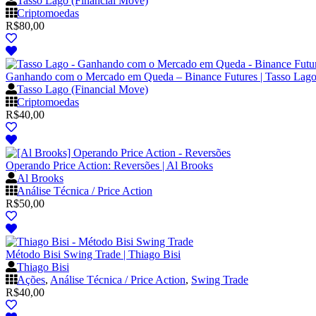
Tasso Lago (Financial Move)
Criptomoedas
R$
80,00
Ganhando com o Mercado em Queda – Binance Futures | Tasso Lago
Tasso Lago (Financial Move)
Criptomoedas
R$
40,00
Operando Price Action: Reversões | Al Brooks
Al Brooks
Análise Técnica / Price Action
R$
50,00
Método Bisi Swing Trade | Thiago Bisi
Thiago Bisi
Ações
,
Análise Técnica / Price Action
,
Swing Trade
R$
40,00