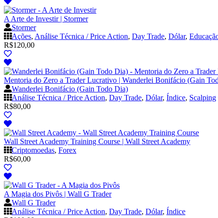
A Arte de Investir | Stormer
Stormer
Ações
,
Análise Técnica / Price Action
,
Day Trade
,
Dólar
,
Educação
R$
120,00
Mentoria do Zero a Trader Lucrativo | Wanderlei Bonifácio (Gain To
Wanderlei Bonifácio (Gain Todo Dia)
Análise Técnica / Price Action
,
Day Trade
,
Dólar
,
Índice
,
Scalping
R$
80,00
Wall Street Academy Training Course | Wall Street Academy
Criptomoedas
,
Forex
R$
60,00
A Magia dos Pivôs | Wall G Trader
Wall G Trader
Análise Técnica / Price Action
,
Day Trade
,
Dólar
,
Índice