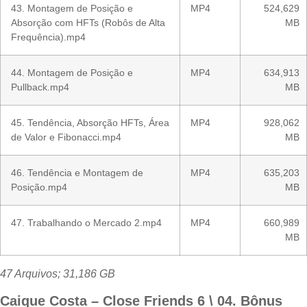
43. Montagem de Posição e
MP4
524,629
Absorção com HFTs (Robôs de Alta
MB
Frequência).mp4
44. Montagem de Posição e
MP4
634,913
Pullback.mp4
MB
45. Tendência, Absorção HFTs, Área
MP4
928,062
de Valor e Fibonacci.mp4
MB
46. Tendência e Montagem de
MP4
635,203
Posição.mp4
MB
47. Trabalhando o Mercado 2.mp4
MP4
660,989
MB
47 Arquivos; 31,186 GB
Caique Costa – Close Friends 6 \ 04. Bônus