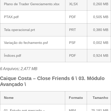
Plano de Trader Gereciamento.xlsx
XLSX
0,260 MB
PTAX.pdf
PDF
0,505 MB
Tela operacional.prt
PRT
0,380 MB
Variação do fechamento.psf
PSF
0,002 MB
Índices.pdf
PDF
0,924 MB
6 Arquivos; 2,477 MB
Caique Costa – Close Friends 6 \ 03. Módulo
Avançado \
Nome
Formato
Tamanho
01. Estudo pré mercado –
MP4
75,181 MB