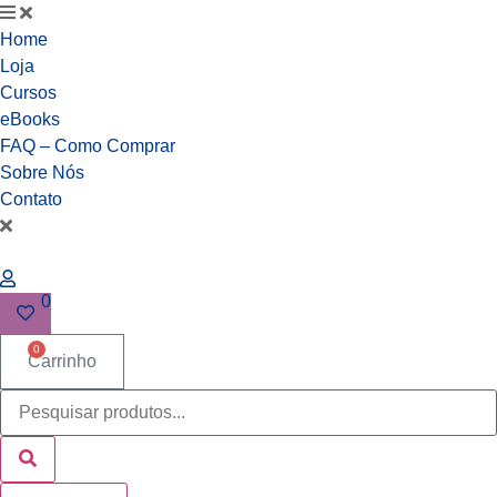
Ir
para
Home
o
Loja
conteúdo
Cursos
eBooks
FAQ – Como Comprar
Sobre Nós
Contato
0
0
Carrinho
Pesquisar
...