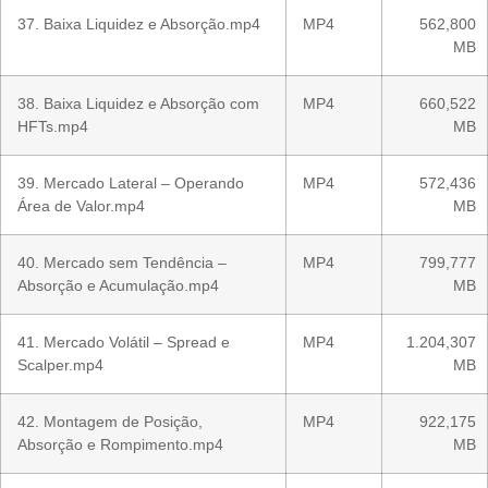
37. Baixa Liquidez e Absorção.mp4
MP4
562,800
MB
38. Baixa Liquidez e Absorção com
MP4
660,522
HFTs.mp4
MB
39. Mercado Lateral – Operando
MP4
572,436
Área de Valor.mp4
MB
40. Mercado sem Tendência –
MP4
799,777
Absorção e Acumulação.mp4
MB
41. Mercado Volátil – Spread e
MP4
1.204,307
Scalper.mp4
MB
42. Montagem de Posição,
MP4
922,175
Absorção e Rompimento.mp4
MB