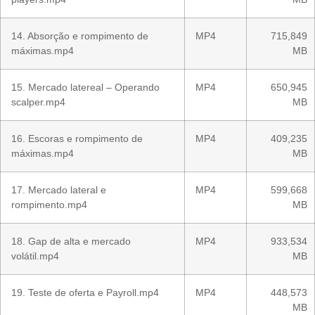
14. Absorção e rompimento de
MP4
715,849
máximas.mp4
MB
15. Mercado latereal – Operando
MP4
650,945
scalper.mp4
MB
16. Escoras e rompimento de
MP4
409,235
máximas.mp4
MB
17. Mercado lateral e
MP4
599,668
rompimento.mp4
MB
18. Gap de alta e mercado
MP4
933,534
volátil.mp4
MB
19. Teste de oferta e Payroll.mp4
MP4
448,573
MB