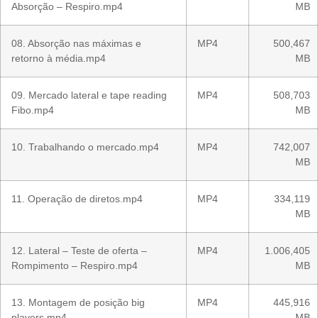
Absorção – Respiro.mp4
MB
08. Absorção nas máximas e
MP4
500,467
retorno à média.mp4
MB
09. Mercado lateral e tape reading
MP4
508,703
Fibo.mp4
MB
10. Trabalhando o mercado.mp4
MP4
742,007
MB
11. Operação de diretos.mp4
MP4
334,119
MB
12. Lateral – Teste de oferta –
MP4
1.006,405
Rompimento – Respiro.mp4
MB
13. Montagem de posição big
MP4
445,916
players.mp4
MB