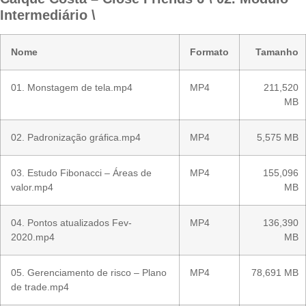
Intermediário \
Nome
Formato
Tamanho
01. Monstagem de tela.mp4
MP4
211,520
MB
02. Padronização gráfica.mp4
MP4
5,575 MB
03. Estudo Fibonacci – Áreas de
MP4
155,096
valor.mp4
MB
04. Pontos atualizados Fev-
MP4
136,390
2020.mp4
MB
05. Gerenciamento de risco – Plano
MP4
78,691 MB
de trade.mp4