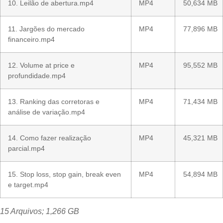
10. Leilão de abertura.mp4
MP4
50,634 MB
11. Jargões do mercado
MP4
77,896 MB
financeiro.mp4
12. Volume at price e
MP4
95,552 MB
profundidade.mp4
13. Ranking das corretoras e
MP4
71,434 MB
análise de variação.mp4
14. Como fazer realização
MP4
45,321 MB
parcial.mp4
15. Stop loss, stop gain, break even
MP4
54,894 MB
e target.mp4
15 Arquivos; 1,266 GB