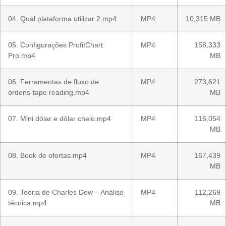
04. Qual plataforma utilizar 2.mp4
MP4
10,315 MB
05. Configurações ProfitChart
MP4
158,333
Pro.mp4
MB
06. Ferramentas de fluxo de
MP4
273,621
ordens-tape reading.mp4
MB
07. Mini dólar e dólar cheio.mp4
MP4
116,054
MB
08. Book de ofertas.mp4
MP4
167,439
MB
09. Teoria de Charles Dow – Análise
MP4
112,269
técnica.mp4
MB