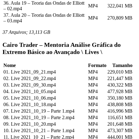
36. Aula 19 – Teoria das Ondas de Elliott
MP4
322,041 MB
– 02.mp4
37. Aula 20 – Teoria das Ondas de Elliott
MP4
270,809 MB
– 03.mp4
37 Arquivos; 13,113 GB
Cairo Trader – Mentoria Análise Gráfica do
Extremo Básico ao Avançado \ Lives \
Nome
Formato
Tamanho
01. Live 2021_09_21.mp4
MP4
229,010 MB
02. Live 2021_09_22.mp4
MP4
221,447 MB
03. Live 2021_09_30.mp4
MP4
430,322 MB
04. Live 2021_10_05.mp4
MP4
477,928 MB
05. Live 2021_10_06.mp4
MP4
350,180 MB
06. Live 2021_10_18.mp4
MP4
438,808 MB
07. Live 2021_10_19 – Parte 1.mp4
MP4
416,996 MB
08. Live 2021_10_19 – Parte 2.mp4
MP4
116,651 MB
09. Live 2021_10_20.mp4
MP4
201,648 MB
10. Live 2021_10_21 – Parte 1.mp4
MP4
473,307 MB
11. Live 2021_10_21 – Parte 2.mp4
MP4
444,001 MB