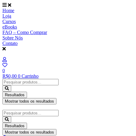
Ir
para
Home
o
Loja
conteúdo
Cursos
eBooks
FAQ – Como Comprar
Sobre Nós
Contato
0
R$
0,00
0
Carrinho
Pesquisar
...
Resultados
Mostrar todos os resultados
Pesquisar
...
Resultados
Mostrar todos os resultados