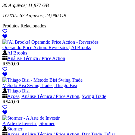
30 Arquivos; 11,877 GB
TOTAL: 67 Arquivos; 24,990 GB
Produtos Relacionados
Operando Price Action: Reversões | Al Brooks
Al Brooks
Análise Técnica / Price Action
R$
50,00
Método Bisi Swing Trade | Thiago Bisi
Thiago Bisi
Ações
,
Análise Técnica / Price Action
,
Swing Trade
R$
40,00
A Arte de Investir | Stormer
Stormer
Ações
,
Análise Técnica / Price Action
,
Day Trade
,
Dólar
,