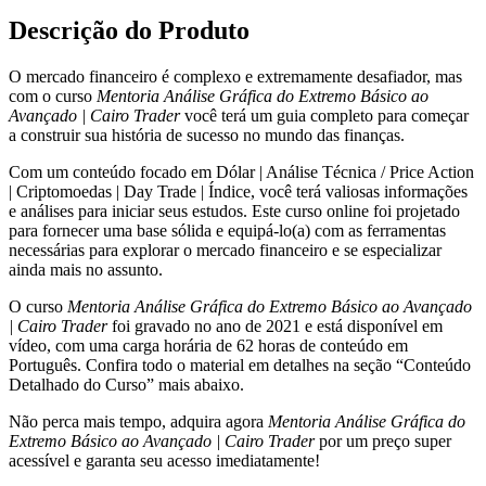
Extremo
Descrição do Produto
Básico
ao
O mercado financeiro é complexo e extremamente desafiador, mas
Avançado
com o curso
Mentoria Análise Gráfica do Extremo Básico ao
|
Avançado | Cairo Trader
você terá um guia completo para começar
Cairo
a construir sua história de sucesso no mundo das finanças.
Trader
quantidade
Com um conteúdo focado em Dólar | Análise Técnica / Price Action
| Criptomoedas | Day Trade | Índice, você terá valiosas informações
e análises para iniciar seus estudos. Este curso online foi projetado
para fornecer uma base sólida e equipá-lo(a) com as ferramentas
necessárias para explorar o mercado financeiro e se especializar
ainda mais no assunto.
O curso
Mentoria Análise Gráfica do Extremo Básico ao Avançado
| Cairo Trader
foi gravado no ano de 2021 e está disponível em
vídeo, com uma carga horária de 62 horas de conteúdo em
Português. Confira todo o material em detalhes na seção “Conteúdo
Detalhado do Curso” mais abaixo.
Não perca mais tempo, adquira agora
Mentoria Análise Gráfica do
Extremo Básico ao Avançado | Cairo Trader
por um preço super
acessível e garanta seu acesso imediatamente!