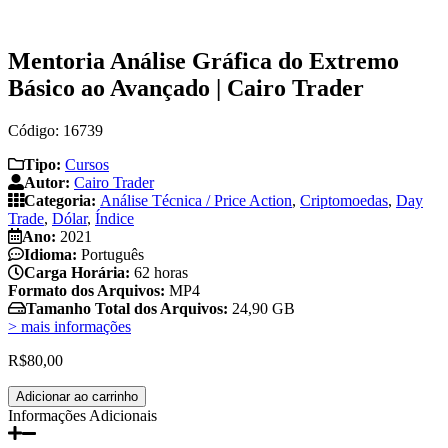
Mentoria Análise Gráfica do Extremo
Básico ao Avançado | Cairo Trader
Código: 16739
Tipo:
Cursos
Autor:
Cairo Trader
Categoria:
Análise Técnica / Price Action
,
Criptomoedas
,
Day
Trade
,
Dólar
,
Índice
Ano:
2021
Idioma:
Português
Carga Horária:
62 horas
Formato dos Arquivos:
MP4
Tamanho Total dos Arquivos:
24,90 GB
> mais informações
R$
80,00
Mentoria
Adicionar ao carrinho
Análise
Informações Adicionais
Gráfica
do