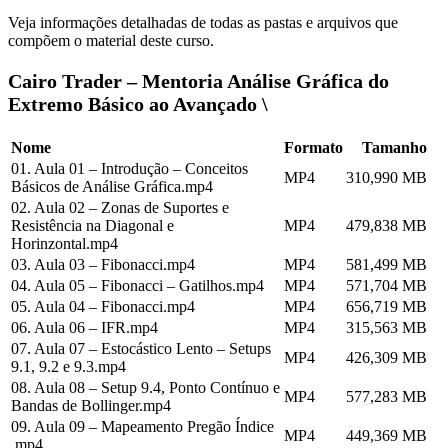
Veja informações detalhadas de todas as pastas e arquivos que
compõem o material deste curso.
Cairo Trader – Mentoria Análise Gráfica do
Extremo Básico ao Avançado \
Nome
Formato
Tamanho
01. Aula 01 – Introdução – Conceitos
MP4
310,990 MB
Básicos de Análise Gráfica.mp4
02. Aula 02 – Zonas de Suportes e
Resistência na Diagonal e
MP4
479,838 MB
Horinzontal.mp4
03. Aula 03 – Fibonacci.mp4
MP4
581,499 MB
04. Aula 05 – Fibonacci – Gatilhos.mp4
MP4
571,704 MB
05. Aula 04 – Fibonacci.mp4
MP4
656,719 MB
06. Aula 06 – IFR.mp4
MP4
315,563 MB
07. Aula 07 – Estocástico Lento – Setups
MP4
426,309 MB
9.1, 9.2 e 9.3.mp4
08. Aula 08 – Setup 9.4, Ponto Contínuo e
MP4
577,283 MB
Bandas de Bollinger.mp4
09. Aula 09 – Mapeamento Pregão Índice
MP4
449,369 MB
.mp4