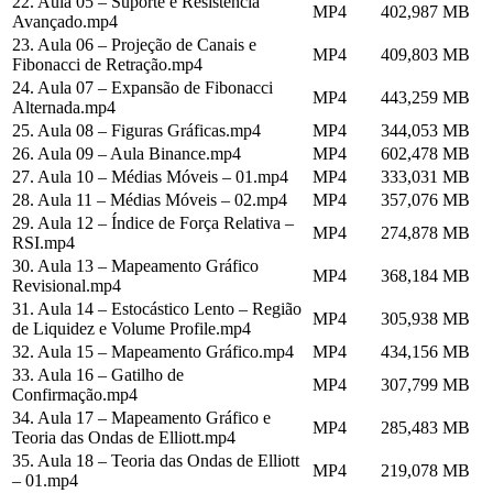
22. Aula 05 – Suporte e Resistência
MP4
402,987 MB
Avançado.mp4
23. Aula 06 – Projeção de Canais e
MP4
409,803 MB
Fibonacci de Retração.mp4
24. Aula 07 – Expansão de Fibonacci
MP4
443,259 MB
Alternada.mp4
25. Aula 08 – Figuras Gráficas.mp4
MP4
344,053 MB
26. Aula 09 – Aula Binance.mp4
MP4
602,478 MB
27. Aula 10 – Médias Móveis – 01.mp4
MP4
333,031 MB
28. Aula 11 – Médias Móveis – 02.mp4
MP4
357,076 MB
29. Aula 12 – Índice de Força Relativa –
MP4
274,878 MB
RSI.mp4
30. Aula 13 – Mapeamento Gráfico
MP4
368,184 MB
Revisional.mp4
31. Aula 14 – Estocástico Lento – Região
MP4
305,938 MB
de Liquidez e Volume Profile.mp4
32. Aula 15 – Mapeamento Gráfico.mp4
MP4
434,156 MB
33. Aula 16 – Gatilho de
MP4
307,799 MB
Confirmação.mp4
34. Aula 17 – Mapeamento Gráfico e
MP4
285,483 MB
Teoria das Ondas de Elliott.mp4
35. Aula 18 – Teoria das Ondas de Elliott
MP4
219,078 MB
– 01.mp4