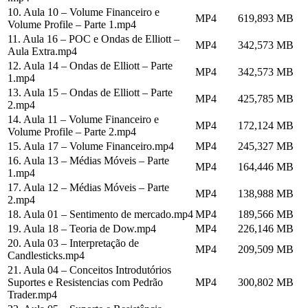
10. Aula 10 – Volume Financeiro e
MP4
619,893 MB
Volume Profile – Parte 1.mp4
11. Aula 16 – POC e Ondas de Elliott –
MP4
342,573 MB
Aula Extra.mp4
12. Aula 14 – Ondas de Elliott – Parte
MP4
342,573 MB
1.mp4
13. Aula 15 – Ondas de Elliott – Parte
MP4
425,785 MB
2.mp4
14. Aula 11 – Volume Financeiro e
MP4
172,124 MB
Volume Profile – Parte 2.mp4
15. Aula 17 – Volume Financeiro.mp4
MP4
245,327 MB
16. Aula 13 – Médias Móveis – Parte
MP4
164,446 MB
1.mp4
17. Aula 12 – Médias Móveis – Parte
MP4
138,988 MB
2.mp4
18. Aula 01 – Sentimento de mercado.mp4
MP4
189,566 MB
19. Aula 18 – Teoria de Dow.mp4
MP4
226,146 MB
20. Aula 03 – Interpretação de
MP4
209,509 MB
Candlesticks.mp4
21. Aula 04 – Conceitos Introdutórios
Suportes e Resistencias com Pedrão
MP4
300,802 MB
Trader.mp4