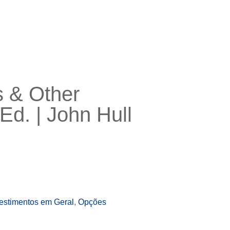
s & Other
 Ed. | John Hull
vestimentos em Geral
,
Opções