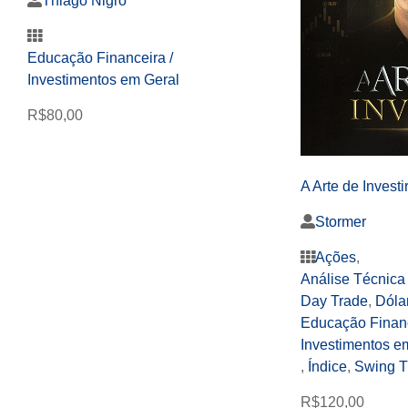
Thiago Nigro
Educação Financeira /
Investimentos em Geral
R$
80,00
A Arte de Investi
Stormer
Ações
,
Análise Técnica 
Day Trade
,
Dóla
Educação Financ
Investimentos e
,
Índice
,
Swing T
R$
120,00