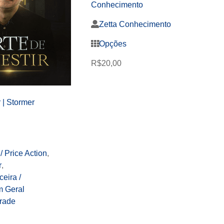
Conhecimento
Zetta Conhecimento
Opções
R$
20,00
r | Stormer
/ Price Action
,
r
,
eira /
m Geral
rade