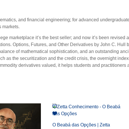
hematics, and financial engineering; for advanced undergradua
es markets.
college marketplace it’s the best seller; and now it’s been revised
ations.
Options, Futures, and Other Derivatives
by John C. Hull 
ul balance of mathematical sophistication, and an outstanding anc
ch as the securitization and the credit crisis, the overnight in
dity derivatives valued, it helps students and practitioners al
O Beabá das Opções | Zetta