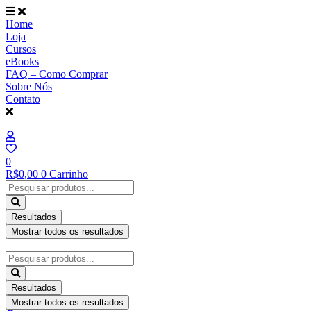
Ir
para
Home
o
Loja
conteúdo
Cursos
eBooks
FAQ – Como Comprar
Sobre Nós
Contato
0
R$
0,00
0
Carrinho
Pesquisar
...
Resultados
Mostrar todos os resultados
Pesquisar
...
Resultados
Mostrar todos os resultados