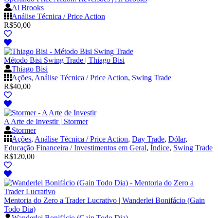
Al Brooks
Análise Técnica / Price Action
R$
50,00
Método Bisi Swing Trade | Thiago Bisi
Thiago Bisi
Ações
,
Análise Técnica / Price Action
,
Swing Trade
R$
40,00
A Arte de Investir | Stormer
Stormer
Ações
,
Análise Técnica / Price Action
,
Day Trade
,
Dólar
,
Educação Financeira / Investimentos em Geral
,
Índice
,
Swing Trade
R$
120,00
Mentoria do Zero a Trader Lucrativo | Wanderlei Bonifácio (Gain
Todo Dia)
Wanderlei Bonifácio (Gain Todo Dia)