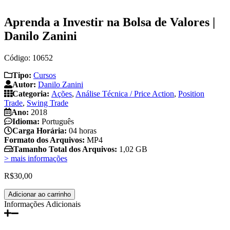
Aprenda a Investir na Bolsa de Valores |
Danilo Zanini
Código: 10652
Tipo:
Cursos
Autor:
Danilo Zanini
Categoria:
Ações
,
Análise Técnica / Price Action
,
Position
Trade
,
Swing Trade
Ano:
2018
Idioma:
Português
Carga Horária:
04 horas
Formato dos Arquivos:
MP4
Tamanho Total dos Arquivos:
1,02 GB
> mais informações
R$
30,00
Aprenda
Adicionar ao carrinho
a
Informações Adicionais
Investir
na
Bolsa