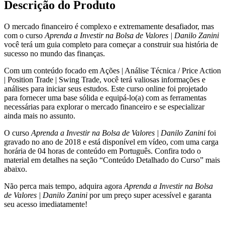
Descrição do Produto
de
Valores
O mercado financeiro é complexo e extremamente desafiador, mas
|
com o curso
Aprenda a Investir na Bolsa de Valores | Danilo Zanini
Danilo
você terá um guia completo para começar a construir sua história de
Zanini
sucesso no mundo das finanças.
quantidade
Com um conteúdo focado em Ações | Análise Técnica / Price Action
| Position Trade | Swing Trade, você terá valiosas informações e
análises para iniciar seus estudos. Este curso online foi projetado
para fornecer uma base sólida e equipá-lo(a) com as ferramentas
necessárias para explorar o mercado financeiro e se especializar
ainda mais no assunto.
O curso
Aprenda a Investir na Bolsa de Valores | Danilo Zanini
foi
gravado no ano de 2018 e está disponível em vídeo, com uma carga
horária de 04 horas de conteúdo em Português. Confira todo o
material em detalhes na seção “Conteúdo Detalhado do Curso” mais
abaixo.
Não perca mais tempo, adquira agora
Aprenda a Investir na Bolsa
de Valores | Danilo Zanini
por um preço super acessível e garanta
seu acesso imediatamente!