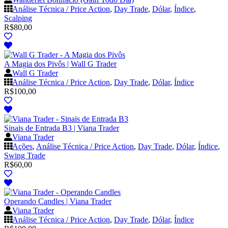
Análise Técnica / Price Action
,
Day Trade
,
Dólar
,
Índice
,
Scalping
R$
80,00
A Magia dos Pivôs | Wall G Trader
Wall G Trader
Análise Técnica / Price Action
,
Day Trade
,
Dólar
,
Índice
R$
100,00
Sinais de Entrada B3 | Viana Trader
Viana Trader
Ações
,
Análise Técnica / Price Action
,
Day Trade
,
Dólar
,
Índice
,
Swing Trade
R$
60,00
Operando Candles | Viana Trader
Viana Trader
Análise Técnica / Price Action
,
Day Trade
,
Dólar
,
Índice