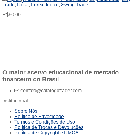
Trade
,
Dólar
,
Forex
,
Índice
,
Swing Trade
R$
80,00
O maior acervo educacional de mercado
financeiro do Brasil
contato@catalogotrader.com
Institucional
Sobre Nós
Política de Privacidade
Termos e Condições de Uso
Política de Trocas e Devoluções
Política de Copyright e DMCA