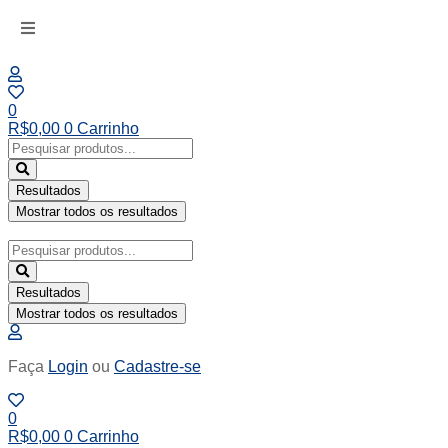
Ir
para
o
conteúdo
0
R$
0,00
0
Carrinho
Pesquisar
...
Resultados
Mostrar todos os resultados
Pesquisar
...
Resultados
Mostrar todos os resultados
Faça
Login
ou
Cadastre-se
0
R$
0,00
0
Carrinho