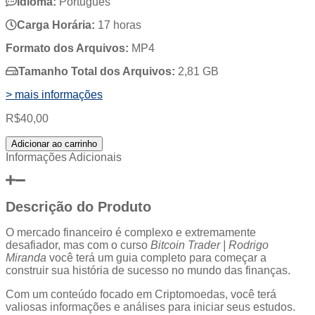
Idioma:
Português
Carga Horária:
17 horas
Formato dos Arquivos:
MP4
Tamanho Total dos Arquivos:
2,81 GB
> mais informações
R$
40,00
Bitcoin
Adicionar ao carrinho
Trader
Informações Adicionais
|
Rodrigo
Miranda
Descrição do Produto
quantidade
O mercado financeiro é complexo e extremamente
desafiador, mas com o curso
Bitcoin Trader | Rodrigo
Miranda
você terá um guia completo para começar a
construir sua história de sucesso no mundo das finanças.
Com um conteúdo focado em Criptomoedas, você terá
valiosas informações e análises para iniciar seus estudos.