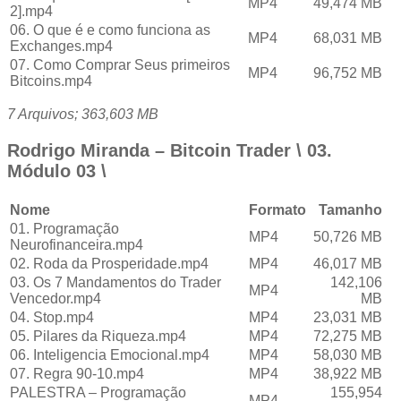
MP4
49,474 MB
2].mp4
06. O que é e como funciona as
MP4
68,031 MB
Exchanges.mp4
07. Como Comprar Seus primeiros
MP4
96,752 MB
Bitcoins.mp4
7 Arquivos; 363,603 MB
Rodrigo Miranda – Bitcoin Trader \ 03.
Módulo 03 \
Nome
Formato
Tamanho
01. Programação
MP4
50,726 MB
Neurofinanceira.mp4
02. Roda da Prosperidade.mp4
MP4
46,017 MB
03. Os 7 Mandamentos do Trader
142,106
MP4
Vencedor.mp4
MB
04. Stop.mp4
MP4
23,031 MB
05. Pilares da Riqueza.mp4
MP4
72,275 MB
06. Inteligencia Emocional.mp4
MP4
58,030 MB
07. Regra 90-10.mp4
MP4
38,922 MB
PALESTRA – Programação
155,954
MP4