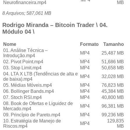
Neurofinanceira.mp4
MB
8 Arquivos; 587,061 MB
Rodrigo Miranda – Bitcoin Trader \ 04.
Módulo 04 \
Nome
Formato
Tamanho
01. Análise Técnica –
MP4
25,487 MB
Introdução.mp4
02. Pivot Point.mp4
MP4
51,686 MB
03. Stop Limit.mp4
MP4
50,658 MB
04. LTA X LTB (Tendências de alta e
MP4
32,028 MB
de baixa).mp4
05. Médias Móveis.mp4
MP4
76,823 MB
06. Bollinger Bands.mp4
MP4
45,384 MB
07. Stoch RSI.mp4
MP4
40,800 MB
08. Book de Ofertas e Liguidez de
MP4
96,381 MB
Mercado.mp4
09. Princípio de Pareto.mp4
MP4
99,236 MB
10. Estratégia de Manejo de
129,835
MP4
Riscos.mp4
MB