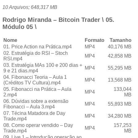
10 Arquivos; 648,317 MB
Rodrigo Miranda – Bitcoin Trader \ 05.
Módulo 05 \
Nome
Formato
Tamanho
01. Price Action na Prática.mp4
MP4
40,176 MB
02. Estratégia do RSI – Stoch
MP4
42,858 MB
RSI.mp4
03. Estratégia MAs 100 e 200 dias +
MP4
55,295 MB
9 e 21 dias.mp4
04. Fibonacci Teoria – Aula 1
MP4
13,568 MB
(Créditos TV Cultura).mp4
05. Fibonacci na Prática – Aula
133,044
MP4
2.mp4
MB
06. Dúvidas sobre a extensão
MP4
55,893 MB
Fibonacci – Aula 3.mp4
07. Técina Matadora de Day
MP4
34,280 MB
Trade.mp4
08. Como operar vendido – Day
157,253
MP4
Trade.mp4
MB
09. Live 1 – Introdução operação ao