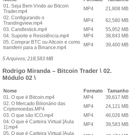
01. Seja Bem Vindo ao Bitcoin
MP4
21,808 MB
Trader.mp4
02. Configurando o
MP4
62,580 MB
Trandingview.mp4
03. Candlestick.mp4
MP4
55,952 MB
04. Suporte e Resistência.mp4
MP4
38,843 MB
05. Comprar BTC ou Altcoin e como
MP4
39,400 MB
transferir para a Binance.mp4
5 Arquivos; 218,583 MB
Rodrigo Miranda – Bitcoin Trader \ 02.
Módulo 02 \
Nome
Formato
Tamanho
01. O que é Bitcoin.mp4
MP4
39,617 MB
02. O Mercado Bilionário das
MP4
24,121 MB
Criptomoedas.MP4
03. O que são ICO.mp4
MP4
46,026 MB
04. O que é Carteira Virtual [Aula
MP4
39,583 MB
1].mp4
05. O que é Carteira Virtual [Aula