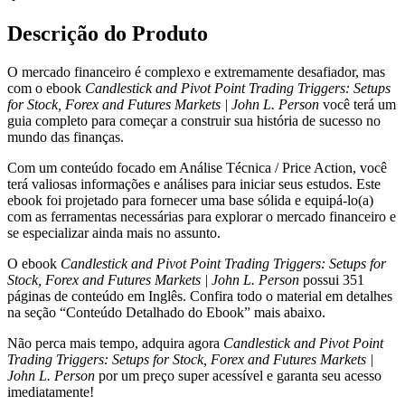
Point
Trading
Descrição do Produto
Triggers:
Setups
O mercado financeiro é complexo e extremamente desafiador, mas
for
com o ebook
Candlestick and Pivot Point Trading Triggers: Setups
Stock,
for Stock, Forex and Futures Markets | John L. Person
você terá um
Forex
guia completo para começar a construir sua história de sucesso no
and
mundo das finanças.
Futures
Markets
Com um conteúdo focado em Análise Técnica / Price Action, você
|
terá valiosas informações e análises para iniciar seus estudos. Este
John
ebook foi projetado para fornecer uma base sólida e equipá-lo(a)
L.
com as ferramentas necessárias para explorar o mercado financeiro e
Person
se especializar ainda mais no assunto.
quantidade
O ebook
Candlestick and Pivot Point Trading Triggers: Setups for
Stock, Forex and Futures Markets | John L. Person
possui 351
páginas de conteúdo em Inglês. Confira todo o material em detalhes
na seção “Conteúdo Detalhado do Ebook” mais abaixo.
Não perca mais tempo, adquira agora
Candlestick and Pivot Point
Trading Triggers: Setups for Stock, Forex and Futures Markets |
John L. Person
por um preço super acessível e garanta seu acesso
imediatamente!