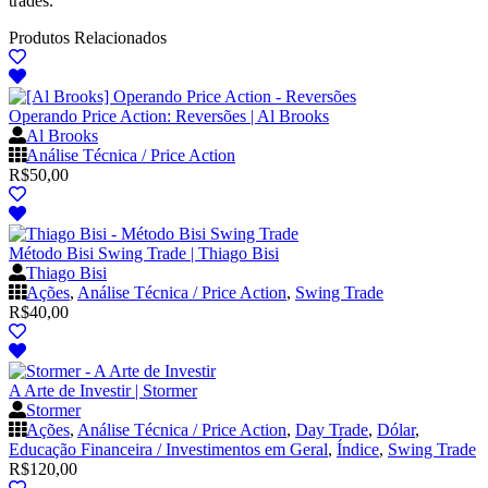
trades.
Produtos Relacionados
Operando Price Action: Reversões | Al Brooks
Al Brooks
Análise Técnica / Price Action
R$
50,00
Método Bisi Swing Trade | Thiago Bisi
Thiago Bisi
Ações
,
Análise Técnica / Price Action
,
Swing Trade
R$
40,00
A Arte de Investir | Stormer
Stormer
Ações
,
Análise Técnica / Price Action
,
Day Trade
,
Dólar
,
Educação Financeira / Investimentos em Geral
,
Índice
,
Swing Trade
R$
120,00