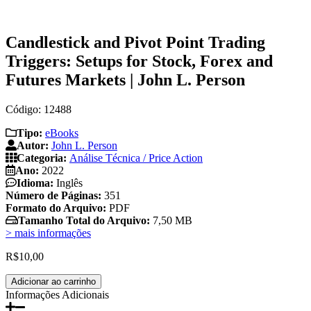
Candlestick and Pivot Point Trading
Triggers: Setups for Stock, Forex and
Futures Markets | John L. Person
Código: 12488
Tipo:
eBooks
Autor:
John L. Person
Categoria:
Análise Técnica / Price Action
Ano:
2022
Idioma:
Inglês
Número de Páginas:
351
Formato do Arquivo:
PDF
Tamanho Total do Arquivo:
7,50 MB
> mais informações
R$
10,00
Candlestick
Adicionar ao carrinho
and
Informações Adicionais
Pivot