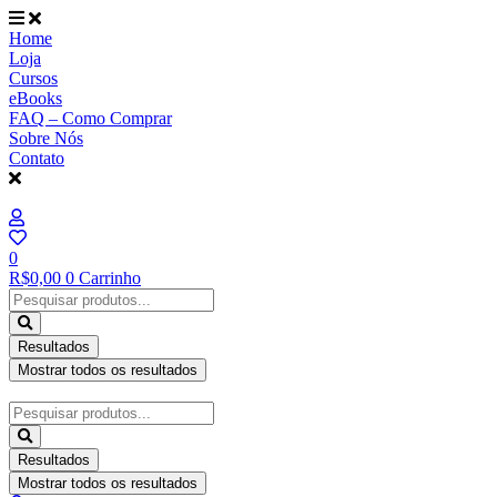
Ir
para
Home
o
Loja
conteúdo
Cursos
eBooks
FAQ – Como Comprar
Sobre Nós
Contato
0
R$
0,00
0
Carrinho
Pesquisar
...
Resultados
Mostrar todos os resultados
Pesquisar
...
Resultados
Mostrar todos os resultados