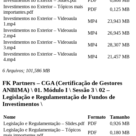
Investimentos no Exterior – Slides.pdf
PDF
0,808 MB
Investimentos no Exterior – Tópicos mais
PDF
0,125 MB
importantes.pdf
Investimentos no Exterior – Videoaula
MP4
23,943 MB
1.mp4
Investimentos no Exterior – Videoaula
MP4
26,945 MB
2.mp4
Investimentos no Exterior – Videoaula
MP4
28,307 MB
3.mp4
Investimentos no Exterior – Videoaula
MP4
21,457 MB
4.mp4
6 Arquivos; 101,586 MB
FK Partners – CGA (Certificação de Gestores
ANBIMA) \ 01. Módulo I \ Sessão 3 \ 02 –
Legislação e Regulamentação de Fundos de
Investimentos \
Nome
Formato
Tamanho
Legislação e Regulamentação – Slides.pdf
PDF
0,926 MB
Legislação e Regulamentação – Tópicos
PDF
0,180 MB
mais importantes.pdf