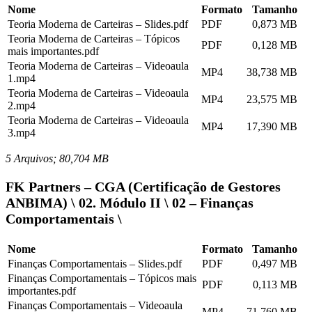
Nome
Formato
Tamanho
Teoria Moderna de Carteiras – Slides.pdf
PDF
0,873 MB
Teoria Moderna de Carteiras – Tópicos
PDF
0,128 MB
mais importantes.pdf
Teoria Moderna de Carteiras – Videoaula
MP4
38,738 MB
1.mp4
Teoria Moderna de Carteiras – Videoaula
MP4
23,575 MB
2.mp4
Teoria Moderna de Carteiras – Videoaula
MP4
17,390 MB
3.mp4
5 Arquivos; 80,704 MB
FK Partners – CGA (Certificação de Gestores
ANBIMA) \ 02. Módulo II \ 02 – Finanças
Comportamentais \
Nome
Formato
Tamanho
Finanças Comportamentais – Slides.pdf
PDF
0,497 MB
Finanças Comportamentais – Tópicos mais
PDF
0,113 MB
importantes.pdf
Finanças Comportamentais – Videoaula
MP4
71,760 MB