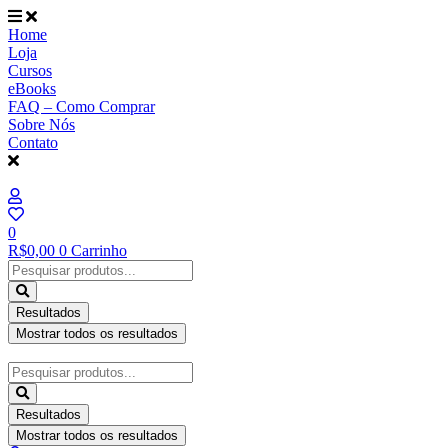
Ir
para
Home
o
Loja
conteúdo
Cursos
eBooks
FAQ – Como Comprar
Sobre Nós
Contato
0
R$
0,00
0
Carrinho
Pesquisar
...
Resultados
Mostrar todos os resultados
Pesquisar
...
Resultados
Mostrar todos os resultados