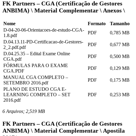
FK Partners – CGA (Certificação de Gestores
ANBIMA) \ Material Complementar \ Anexos \
Nome
Formato
Tamanho
D-04-20-06-Orientacoes-de-estudo-CGA-
PDF
0,785 MB
1.8.pdf
D.04.13.11-PD-Certificacao-de-Gestores-
PDF
0,677 MB
2_2.pdf.pdf
D.04.25.35 – Edital Exame Online
PDF
0,500 MB
CGA.pdf
FÓRMULAS PARA O EXAME
PDF
0,129 MB
CGA.PDF
MANUAL CGA COMPLETO –
PDF
0,175 MB
SETEMBRO 2016.pdf
PLANO DE ESTUDO CGA E-
LEARNING COMPLETO – SET
PDF
0,253 MB
2016.pdf
6 Arquivos; 2,519 MB
FK Partners – CGA (Certificação de Gestores
ANBIMA) \ Material Complementar \ Apostila