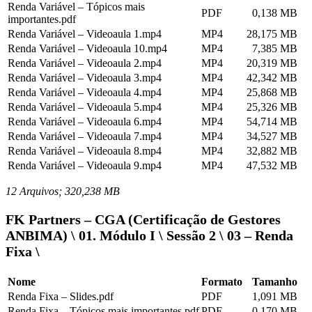
Renda Variável – Tópicos mais
PDF
0,138 MB
importantes.pdf
Renda Variável – Videoaula 1.mp4
MP4
28,175 MB
Renda Variável – Videoaula 10.mp4
MP4
7,385 MB
Renda Variável – Videoaula 2.mp4
MP4
20,319 MB
Renda Variável – Videoaula 3.mp4
MP4
42,342 MB
Renda Variável – Videoaula 4.mp4
MP4
25,868 MB
Renda Variável – Videoaula 5.mp4
MP4
25,326 MB
Renda Variável – Videoaula 6.mp4
MP4
54,714 MB
Renda Variável – Videoaula 7.mp4
MP4
34,527 MB
Renda Variável – Videoaula 8.mp4
MP4
32,882 MB
Renda Variável – Videoaula 9.mp4
MP4
47,532 MB
12 Arquivos; 320,238 MB
FK Partners – CGA (Certificação de Gestores
ANBIMA) \ 01. Módulo I \ Sessão 2 \ 03 – Renda
Fixa \
Nome
Formato
Tamanho
Renda Fixa – Slides.pdf
PDF
1,091 MB
Renda Fixa – Tópicos mais importantes.pdf
PDF
0,170 MB