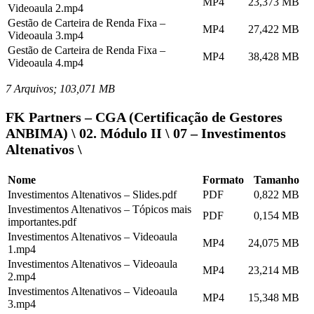
MP4
23,373 MB
Videoaula 2.mp4
Gestão de Carteira de Renda Fixa –
MP4
27,422 MB
Videoaula 3.mp4
Gestão de Carteira de Renda Fixa –
MP4
38,428 MB
Videoaula 4.mp4
7 Arquivos; 103,071 MB
FK Partners – CGA (Certificação de Gestores
ANBIMA) \ 02. Módulo II \ 07 – Investimentos
Altenativos \
Nome
Formato
Tamanho
Investimentos Altenativos – Slides.pdf
PDF
0,822 MB
Investimentos Altenativos – Tópicos mais
PDF
0,154 MB
importantes.pdf
Investimentos Altenativos – Videoaula
MP4
24,075 MB
1.mp4
Investimentos Altenativos – Videoaula
MP4
23,214 MB
2.mp4
Investimentos Altenativos – Videoaula
MP4
15,348 MB
3.mp4