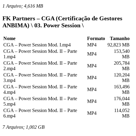
1 Arquivo; 4,616 MB
FK Partners – CGA (Certificação de Gestores
ANBIMA) \ 03. Power Session \
Nome
Formato
Tamanho
CGA – Power Session Mod. I.mp4
MP4
92,823 MB
CGA – Power Session Mod. II – Parte
153,540
MP4
1.mp4
MB
CGA – Power Session Mod. II – Parte
205,784
MP4
2.mp4
MB
CGA – Power Session Mod. II – Parte
120,204
MP4
3.mp4
MB
CGA – Power Session Mod. II – Parte
163,496
MP4
4.mp4
MB
CGA – Power Session Mod. II – Parte
176,044
MP4
5.mp4
MB
CGA – Power Session Mod. II – Parte
114,052
MP4
6.mp4
MB
7 Arquivos; 1,002 GB