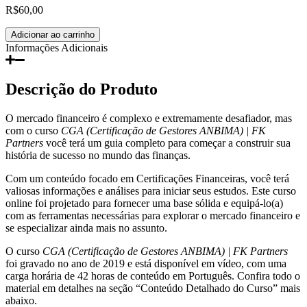
R$
60,00
CGA
Adicionar ao carrinho
(Certificação
Informações Adicionais
de
Gestores
ANBIMA)
Descrição do Produto
|
FK
O mercado financeiro é complexo e extremamente desafiador, mas
Partners
com o curso
CGA (Certificação de Gestores ANBIMA) | FK
quantidade
Partners
você terá um guia completo para começar a construir sua
história de sucesso no mundo das finanças.
Com um conteúdo focado em Certificações Financeiras, você terá
valiosas informações e análises para iniciar seus estudos. Este curso
online foi projetado para fornecer uma base sólida e equipá-lo(a)
com as ferramentas necessárias para explorar o mercado financeiro e
se especializar ainda mais no assunto.
O curso
CGA (Certificação de Gestores ANBIMA) | FK Partners
foi gravado no ano de 2019 e está disponível em vídeo, com uma
carga horária de 42 horas de conteúdo em Português. Confira todo o
material em detalhes na seção “Conteúdo Detalhado do Curso” mais
abaixo.