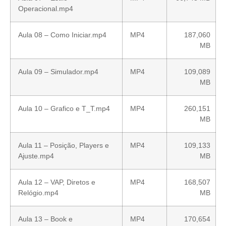
Operacional.mp4
Aula 08 – Como Iniciar.mp4
MP4
187,060
MB
Aula 09 – Simulador.mp4
MP4
109,089
MB
Aula 10 – Grafico e T_T.mp4
MP4
260,151
MB
Aula 11 – Posição, Players e
MP4
109,133
Ajuste.mp4
MB
Aula 12 – VAP, Diretos e
MP4
168,507
Relógio.mp4
MB
Aula 13 – Book e
MP4
170,654