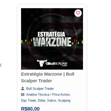
Estratégia Warzone | Bull
Scalper Trader
Bull Scalper Trader
Op
,
Análise Técnica / Price Action
Re
,
,
,
Day Trade
Dólar
Índice
Scalping
R$
80,00