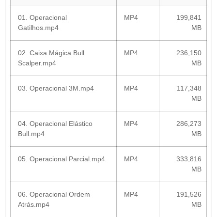
01. Operacional
MP4
199,841
Gatilhos.mp4
MB
02. Caixa Mágica Bull
MP4
236,150
Scalper.mp4
MB
03. Operacional 3M.mp4
MP4
117,348
MB
04. Operacional Elástico
MP4
286,273
Bull.mp4
MB
05. Operacional Parcial.mp4
MP4
333,816
MB
06. Operacional Ordem
MP4
191,526
Atrás.mp4
MB