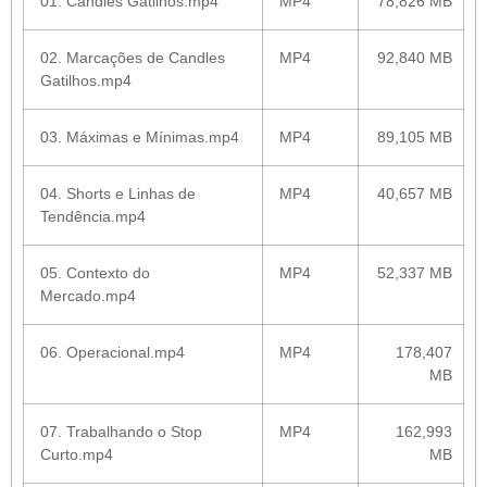
01. Candles Gatilhos.mp4
MP4
78,826 MB
02. Marcações de Candles
MP4
92,840 MB
Gatilhos.mp4
03. Máximas e Mínimas.mp4
MP4
89,105 MB
04. Shorts e Linhas de
MP4
40,657 MB
Tendência.mp4
05. Contexto do
MP4
52,337 MB
Mercado.mp4
06. Operacional.mp4
MP4
178,407
MB
07. Trabalhando o Stop
MP4
162,993
Curto.mp4
MB