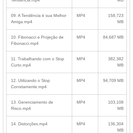
Tendência.mp4
MB
09. A Tendência é sua Melhor
MP4
158,723
Amiga.mp4
MB
10. Fibonacci e Projeção de
MP4
84,687 MB
Fibonacci.mp4
11. Trabalhando com o Stop
MP4
382,382
Curto.mp4
MB
12. Utilizando o Stop
MP4
94,709 MB
Corretamente.mp4
13. Gerenciamento de
MP4
103,108
Risco.mp4
MB
14. Distorções.mp4
MP4
136,304
MB