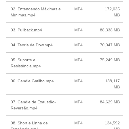
02. Entendendo Máximas e
MP4
172,035
Mínimas.mp4
MB
03. Pullback.mp4
MP4
88,338 MB
04. Teoria de Dow.mp4
MP4
70,047 MB
05. Suporte e
MP4
75,249 MB
Resistência.mp4
06. Candle Gatilho.mp4
MP4
138,117
MB
07. Candle de Exaustão-
MP4
84,629 MB
Reversão.mp4
08. Short e Linha de
MP4
134,592