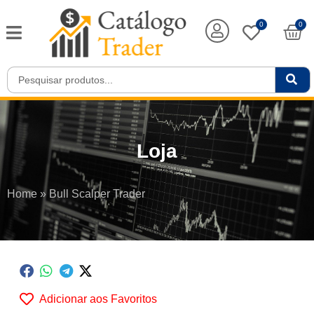
0
0
Loja
Home
»
Bull Scalper Trader
Adicionar aos Favoritos