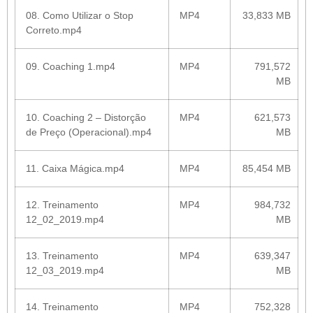
08. Como Utilizar o Stop
MP4
33,833 MB
Correto.mp4
09. Coaching 1.mp4
MP4
791,572
MB
10. Coaching 2 – Distorção
MP4
621,573
de Preço (Operacional).mp4
MB
11. Caixa Mágica.mp4
MP4
85,454 MB
12. Treinamento
MP4
984,732
12_02_2019.mp4
MB
13. Treinamento
MP4
639,347
12_03_2019.mp4
MB
14. Treinamento
MP4
752,328